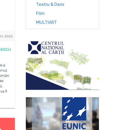
Teatru & Dans
Film
MULTIART
ov 2022
nescu
ve a
ramul
 Român
iei
2,
va fi
r