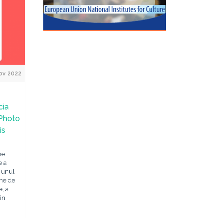
ov 2022
cia
 Photo
is
ne
e a
, unul
ane de
, a
in