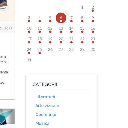
1
2
3
4
5
6
7
8
9
10
11
12
13
14
15
16
ov 2022
17
18
19
20
21
22
23
.
24
25
26
27
28
29
30
ie a
31
re se
zenta
tea
CATEGORII
Literatură
Arte vizuale
Conferinţe
Muzică