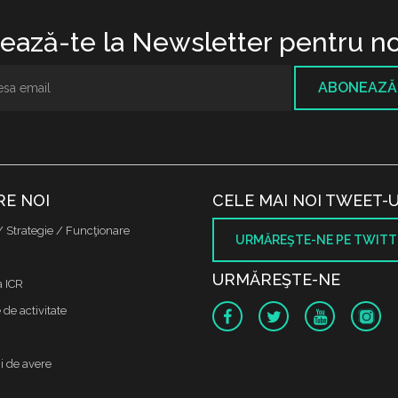
ază-te la Newsletter pentru no
ABONEAZĂ
RE NOI
CELE MAI NOI TWEET-U
/ Strategie / Funcţionare
URMĂREŞTE-NE PE TWITT
URMĂREŞTE-NE
a ICR
de activitate
i de avere