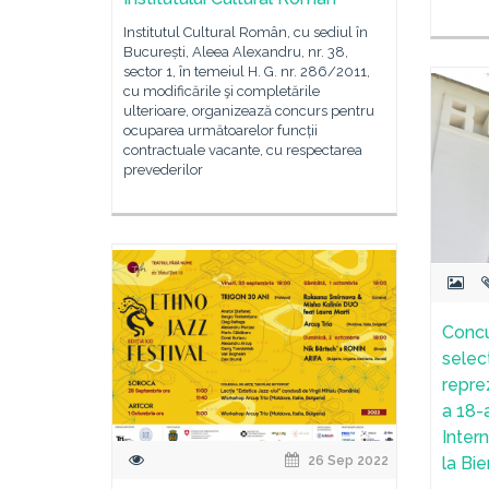
Institutul Cultural Român, cu sediul în
București, Aleea Alexandru, nr. 38,
sector 1, în temeiul H. G. nr. 286/2011,
cu modificările şi completările
ulterioare, organizează concurs pentru
ocuparea următoarelor funcții
contractuale vacante, cu respectarea
prevederilor
Concu
selec
repre
a 18-a
Inter
26 Sep 2022
la Bi