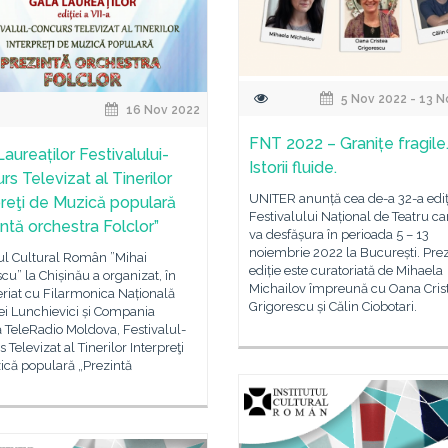
5 Nov 2022 - 13 N
16 Nov 2022
FNT 2022 – Granițe fragile
aureaților Festivalului-
Istorii fluide.
s Televizat al Tinerilor
UNITER anunță cea de-a 32-a ediț
preţi de Muzică populară
Festivalului Național de Teatru ca
intă orchestra Folclor”
va desfășura în perioada 5 – 13
noiembrie 2022 la București. Pre
tul Cultural Român ”Mihai
ediție este curatoriată de Mihaela
u” la Chișinău a organizat, în
Michailov împreună cu Oana Cris
riat cu Filarmonica Națională
Grigorescu și Călin Ciobotari.
ei Lunchievici și Compania
 TeleRadio Moldova, Festivalul-
 Televizat al Tinerilor Interpreţi
ică populară „Prezintă