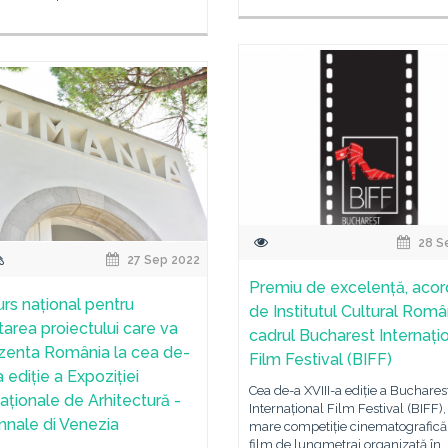
28 S
27 Sep 2022
Premiu de excelență, acor
rs național pentru
de Institutul Cultural Româ
tarea proiectului care va
cadrul Bucharest Internați
zenta România la cea de-
Film Festival (BIFF)
 ediție a Expoziției
Cea de-a XVIII-a ediție a Buchares
naționale de Arhitectură -
Internațional Film Festival (BIFF)
ennale di Venezia
mare competiție cinematografică
film de lungmetraj organizată în