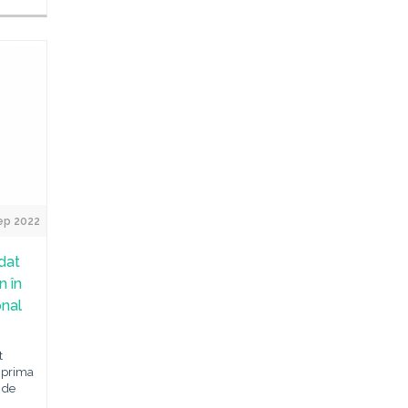
ep 2022
dat
n în
onal
t
, prima
 de