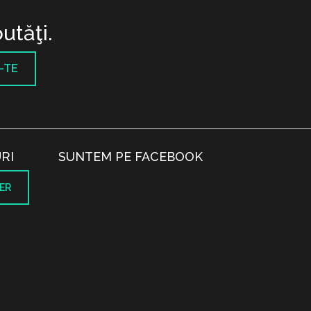
utăţi.
-TE
RI
SUNTEM PE FACEBOOK
ER