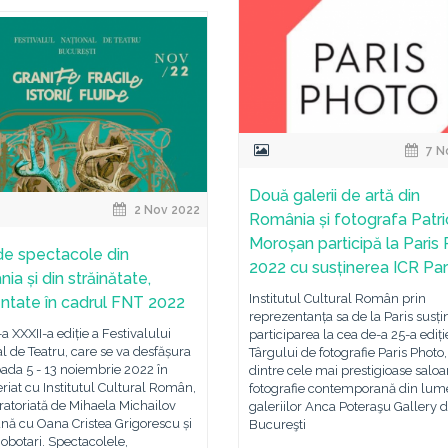
7 N
Două galerii de artă din
2 Nov 2022
România și fotografa Patri
Moroșan participă la Paris
de spectacole din
2022 cu susținerea ICR Par
ia și din străinătate,
Institutul Cultural Român prin
ntate în cadrul FNT 2022
reprezentanța sa de la Paris susți
a XXXII-a ediție a Festivalului
participarea la cea de-a 25-a ediți
l de Teatru, care se va desfășura
Târgului de fotografie Paris Photo
oada 5 - 13 noiembrie 2022 în
dintre cele mai prestigioase salo
riat cu Institutul Cultural Român,
fotografie contemporană din lume
uratoriată de Mihaela Michailov
galeriilor Anca Poteraşu Gallery d
nă cu Oana Cristea Grigorescu și
Bucureşti
iobotari. Spectacolele,