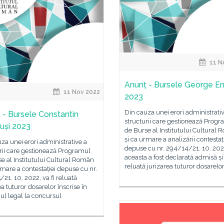
11 N
Anunț - Bursele George E
11 Nov 2022
2023
Din cauza unei erori administrati
 - Bursele Constantin
structurii care gestionează Prog
uși 2023
de Burse al Institutului Cultural
și ca urmare a analizării contestaț
za unei erori administrative a
depuse cu nr. 294/14/21. 10. 202
rii care gestionează Programul
aceasta a fost declarată admisă și 
e al Institutului Cultural Român
reluată jurizarea tuturor dosarelo
rmare a contestației depuse cu nr.
21. 10. 2022, va fi reluată
ea tuturor dosarelor înscrise în
ul legal la concursul