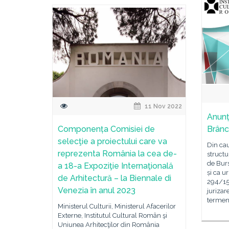
11 Nov 2022
Anunț
Componența Comisiei de
Brânc
selecţie a proiectului care va
Din cau
reprezenta România la cea de-
structu
de Burs
a 18-a Expoziţie Internaţională
și ca u
de Arhitectură – la Biennale di
294/15/
Venezia în anul 2023
jurizar
termen
Ministerul Culturii, Ministerul Afacerilor
Externe, Institutul Cultural Român şi
Uniunea Arhitecţilor din România