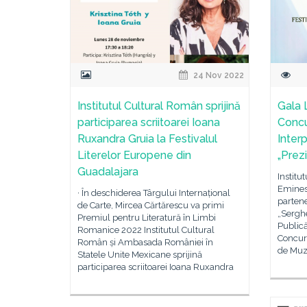
24 Nov 2022
Institutul Cultural Român sprijină
Gala L
participarea scriitoarei Ioana
Concur
Ruxandra Gruia la Festivalul
Inter
Literelor Europene din
„Prez
Guadalajara
Institu
Eminesc
· În deschiderea Târgului Internațional
partene
de Carte, Mircea Cărtărescu va primi
„Sergh
Premiul pentru Literatură în Limbi
Publică
Romanice 2022 Institutul Cultural
Concurs
Român și Ambasada României în
de Muz
Statele Unite Mexicane sprijină
participarea scriitoarei Ioana Ruxandra