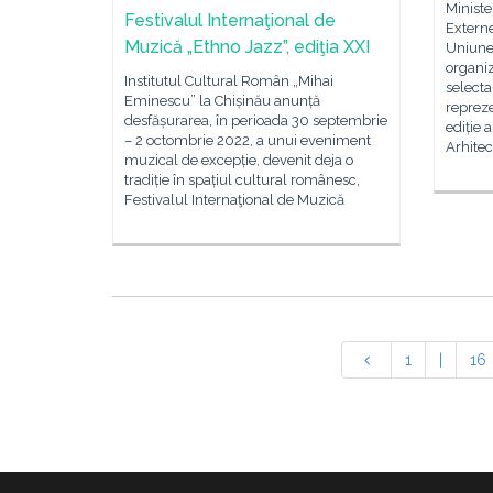
Ministe
Festivalul Internaţional de
Externe
Muzică „Ethno Jazz”, ediţia XXI
Uniune
organi
Institutul Cultural Român „Mihai
selecta
Eminescu” la Chișinău anunță
reprez
desfășurarea, în perioada 30 septembrie
ediție 
– 2 octombrie 2022, a unui eveniment
Arhitec
muzical de excepție, devenit deja o
tradiție în spațiul cultural românesc,
Festivalul Internaţional de Muzică
1
|
16