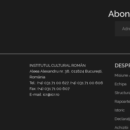
Abone
DESP
INSTITUTUL CULTURAL ROMÂN
Aleea Alexandru nr. 38, 011824 București,
Misiune 
România
Tel.: (+4) 031 71 00 627, (+4) 031 71 00 606
Echipa
Fax: (+4) 031 71 00 607
Structur
E-mail: icr@icr.ro
Rapoarte 
Istoric
Declaraţi
Achizitii