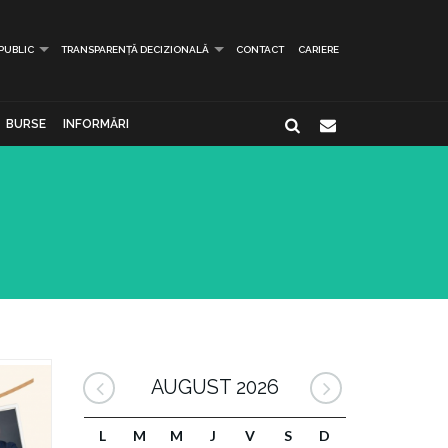
 PUBLIC
TRANSPARENȚĂ DECIZIONALĂ
CONTACT
CARIERE
BURSE
INFORMĂRI
AUGUST 2026
L
M
M
J
V
S
D