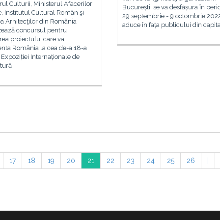
rul Culturii, Ministerul Afacerilor
București, se va desfășura în per
, Institutul Cultural Român şi
29 septembrie - 9 octombrie 2022
a Arhitecţilor din România
aduce în fața publicului din capita
zează concursul pentru
rea proiectului care va
enta România la cea de-a 18-a
a Expoziției Internaționale de
tură
17
18
19
20
21
22
23
24
25
26
|