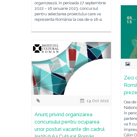
organizează, în perioada 27 septembrie
2022 – 16 ianuarie 2023, concursul
pentru selectarea proiectului care va
reprezenta România la cea de-a 18-a
Zeci 
Român
preze
19 Oct 2022
Cea de-
Naționa
în peri
Anunț privind organizarea
partene
concursului pentru ocuparea
va fi c
unor posturi vacante din cadrul
împreu
Călin C
Institutului Cultural Român