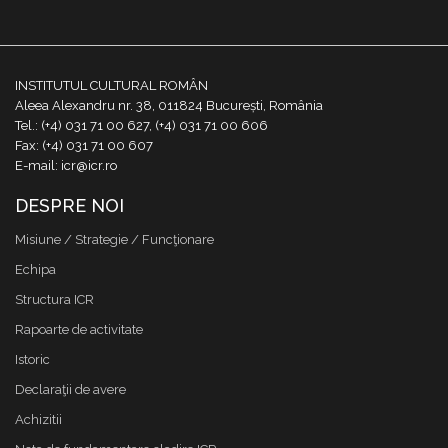
INSTITUTUL CULTURAL ROMÂN
Aleea Alexandru nr. 38, 011824 București, România
Tel.: (+4) 031 71 00 627, (+4) 031 71 00 606
Fax: (+4) 031 71 00 607
E-mail: icr@icr.ro
DESPRE NOI
Misiune / Strategie / Funcţionare
Echipa
Structura ICR
Rapoarte de activitate
Istoric
Declaraţii de avere
Achizitii