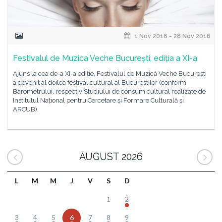
1 Nov 2016 - 28 Nov 2016
Festivalul de Muzica Veche București, ediția a XI-a
Ajuns la cea de-a XI-a ediție, Festivalul de Muzică Veche București
a devenit al doilea festival cultural al Bucureștilor (conform
Barometrului, respectiv Studiului de consum cultural realizate de
Institutul Național pentru Cercetare și Formare Culturală și
ARCUB)
AUGUST 2026
L
M
M
J
V
S
D
1
2
3
4
5
6
7
8
9