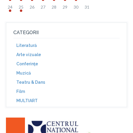
24
25
26
27
28
29
30
31
CATEGORII
Literatură
Arte vizuale
Conferinţe
Muzică
Teatru & Dans
Film
MULTIART