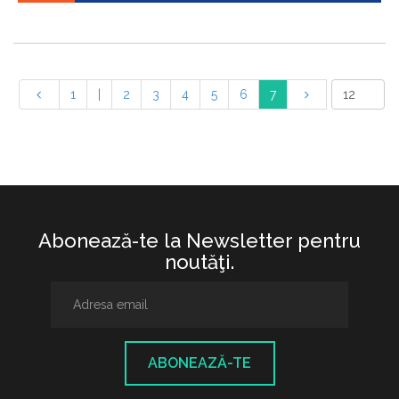
1
|
2
3
4
5
6
7
Abonează-te la Newsletter pentru
noutăţi.
ABONEAZĂ-TE