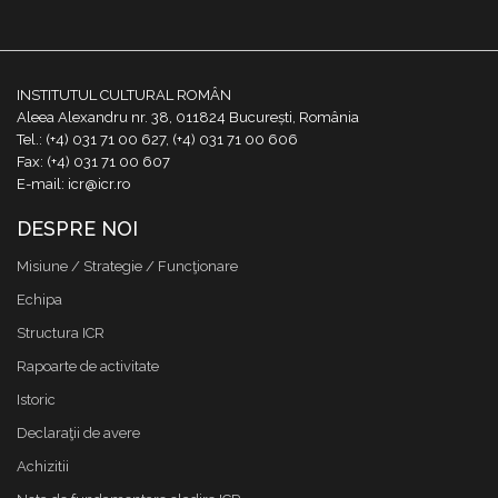
INSTITUTUL CULTURAL ROMÂN
Aleea Alexandru nr. 38, 011824 București, România
Tel.: (+4) 031 71 00 627, (+4) 031 71 00 606
Fax: (+4) 031 71 00 607
E-mail: icr@icr.ro
DESPRE NOI
Misiune / Strategie / Funcţionare
Echipa
Structura ICR
Rapoarte de activitate
Istoric
Declaraţii de avere
Achizitii