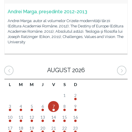
Andrei Marga, președinte 2012-2013
Andrei Marga: autor al volumelor Crizele modernităţii târzii
(Editura Academiei Române, 2012); The Destiny of Europe (Editura
Academiei Române, 2011); Absolutul astăzi. Teologia şi filosofia lui
Joseph Ratzinger (Eikon, 2011); Challenges, Values and Vision. The
University
AUGUST 2026
L
M
M
J
V
S
D
1
2
3
4
5
6
7
8
9
10
11
12
13
14
15
16
17
18
19
20
21
22
23