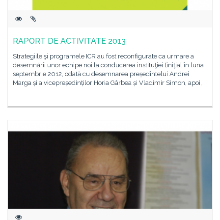
RAPORT DE ACTIVITATE 2013
Strategiile şi programele ICR au fost reconfigurate ca urmare a
desemnării unor echipe noi la conducerea instituţiei (iniţial în luna
septembrie 2012, odată cu desemnarea președintelui Andrei
Marga și a vicepreședinților Horia Gârbea și Vladimir Simon, apoi,