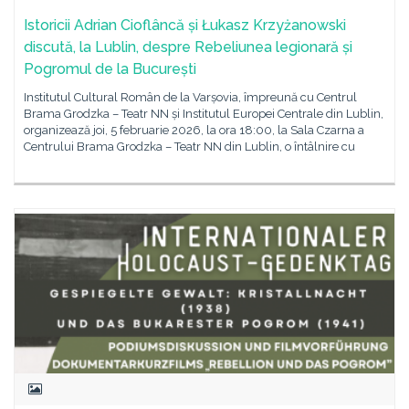
Istoricii Adrian Cioflâncă și Łukasz Krzyżanowski
discută, la Lublin, despre Rebeliunea legionară și
Pogromul de la București
Institutul Cultural Român de la Varșovia, împreună cu Centrul
Brama Grodzka – Teatr NN și Institutul Europei Centrale din Lublin,
organizează joi, 5 februarie 2026, la ora 18:00, la Sala Czarna a
Centrului Brama Grodzka – Teatr NN din Lublin, o întâlnire cu