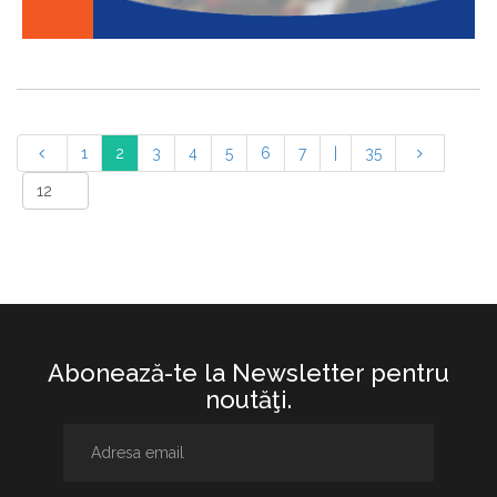
1
2
3
4
5
6
7
|
35
Abonează-te la Newsletter pentru
noutăţi.