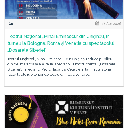
27 Apr 2026
Teatrul Național „Mihai Eminescu” din Chișinău, în
turneu la Bologna, Roma și Veneția cu spectacolul
„Dosarele Siberiei”
Teatrul Național „Mihai Eminescu” din Chișinău aduce publicului
din trei mari orașe ale Italiei spectacolul monumental „Dosarele
Siberiei”, în regia lui Petru Hadârcă. Cele trei întâlniri cu istoria
recentă ale iubitorilor de teatru din Italia vor avea