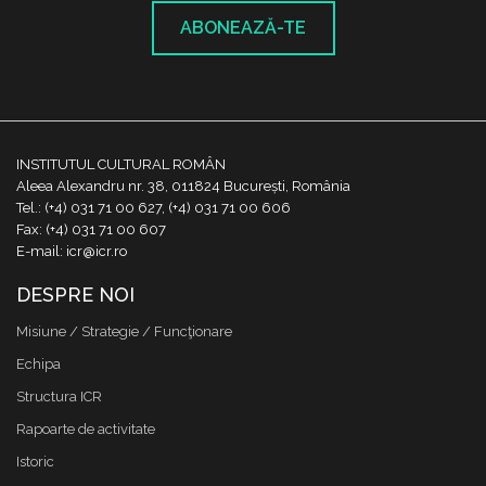
ABONEAZĂ-TE
INSTITUTUL CULTURAL ROMÂN
Aleea Alexandru nr. 38, 011824 București, România
Tel.: (+4) 031 71 00 627, (+4) 031 71 00 606
Fax: (+4) 031 71 00 607
E-mail: icr@icr.ro
DESPRE NOI
Misiune / Strategie / Funcţionare
Echipa
Structura ICR
Rapoarte de activitate
Istoric