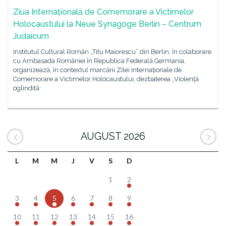
Ziua Internațională de Comemorare a Victimelor
Holocaustului la Neue Synagoge Berlin – Centrum
Judaicum
Institutul Cultural Român „Titu Maiorescu” din Berlin, în colaborare
cu Ambasada României în Republica Federală Germania,
organizează, în contextul marcării Zilei Internaționale de
Comemorare a Victimelor Holocaustului, dezbaterea „Violență
oglindită:
AUGUST 2026
L
M
M
J
V
S
D
1
2
3
4
5
6
7
8
9
10
11
12
13
14
15
16