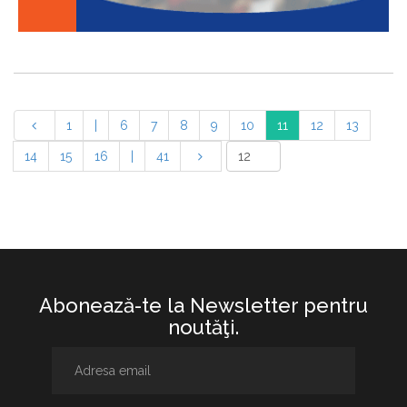
1
|
6
7
8
9
10
11
12
13
14
15
16
|
41
Abonează-te la Newsletter pentru
noutăţi.