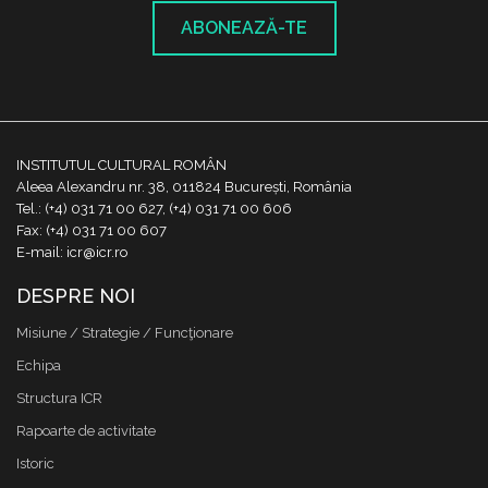
ABONEAZĂ-TE
INSTITUTUL CULTURAL ROMÂN
Aleea Alexandru nr. 38, 011824 București, România
Tel.: (+4) 031 71 00 627, (+4) 031 71 00 606
Fax: (+4) 031 71 00 607
E-mail: icr@icr.ro
DESPRE NOI
Misiune / Strategie / Funcţionare
Echipa
Structura ICR
Rapoarte de activitate
Istoric