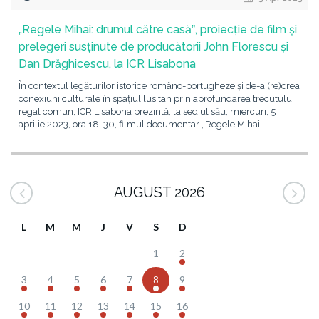
„Regele Mihai: drumul către casăˮ, proiecție de film și
prelegeri susținute de producătorii John Florescu și
Dan Drăghicescu, la ICR Lisabona
În contextul legăturilor istorice româno-portugheze și de-a (re)crea
conexiuni culturale în spațiul lusitan prin aprofundarea trecutului
regal comun, ICR Lisabona prezintă, la sediul său, miercuri, 5
aprilie 2023, ora 18. 30, filmul documentar „Regele Mihai:
AUGUST 2026
L
M
M
J
V
S
D
1
2
3
4
5
6
7
8
9
10
11
12
13
14
15
16