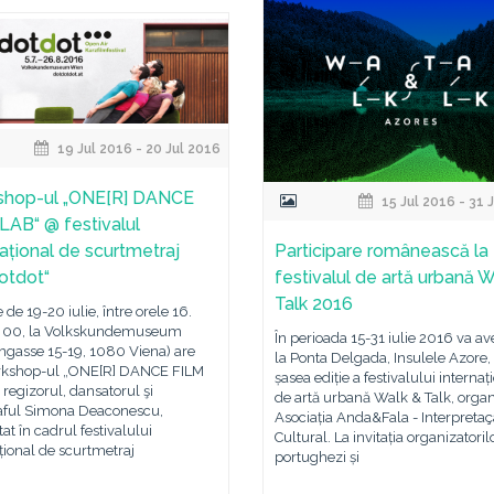
19 Jul 2016 - 20 Jul 2016
shop-ul „ONE[R] DANCE
15 Jul 2016 - 31 
LAB“ @ festivalul
Participare românească la
național de scurtmetraj
festivalul de artă urbană 
otdot“
Talk 2016
e de 19-20 iulie, între orele 16.
 00, la Volkskundemuseum
În perioada 15-31 iulie 2016 va av
ngasse 15-19, 1080 Viena) are
la Ponta Delgada, Insulele Azore,
rkshop-ul „ONE[R] DANCE FILM
șasea ediție a festivalului internaț
regizorul, dansatorul şi
de artă urbană Walk & Talk, organ
aful Simona Deaconescu,
Asociația Anda&Fala - Interpreta
at în cadrul festivalului
Cultural. La invitația organizatoril
țional de scurtmetraj
portughezi și