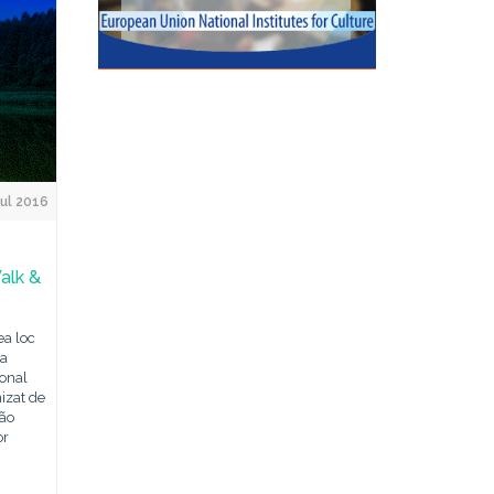
Jul 2016
Walk &
ea loc
 a
ional
izat de
ção
or