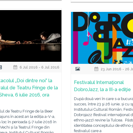
6 Jul 2016 - 6 Jul 2016
23 Jun 2016 - 26 
colul „Doi dintre noi” la
Festivalul Internaţional
valul de Teatru Fringe de la
DobroJazz, la a III-a ediţie
Sheva, 6 iulie 2016, ora
După două veri în care s-a bucura
succes, între 23 şi 26 iunie, și cu s
Institutului Cultural Român, Festi
lul de Teatru Fringe de la Beer
Dobrojazz (festival internaţional 
ajuns în acest an la ediția a-V-a,
ethno-jazz) revine la Tulcea. Păs
 loc în perioada 5-7 iulie 2016 în
identitatea conceptului de ethno-
Vechi și la Teatrul Fringe din
festivalul care a
eva. Institutul Cultural Român