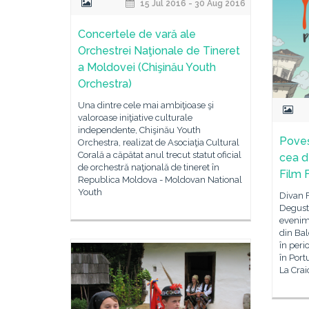
15 Jul 2016 - 30 Aug 2016
Concertele de vară ale
Orchestrei Naţionale de Tineret
a Moldovei (Chişinău Youth
Orchestra)
Una dintre cele mai ambiţioase şi
valoroase iniţiative culturale
independente, Chişinău Youth
Poveș
Orchestra, realizat de Asociaţia Cultural
Corală a căpătat anul trecut statut oficial
cea d
de orchestră naţională de tineret în
Film 
Republica Moldova - Moldovan National
Youth
Divan F
Degustă
evenime
din Bal
în peri
în Port
La Crai