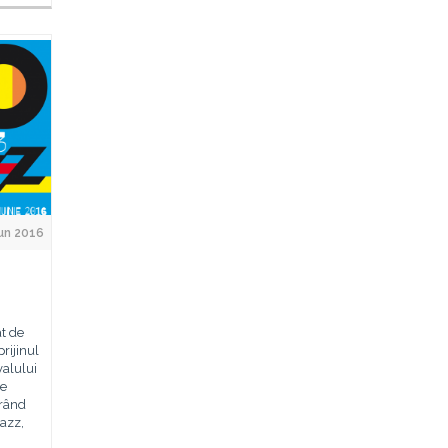
Jun 2016
t de
prijinul
valului
de
trând
jazz,