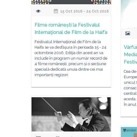
15 Oct 2016 - 24 Oct 2016
Filme românești la Festivalul
Internaţional de Film de la Haifa
Festivalul Internaţional de Film de la
Vârfur
Haifa se va desfăşura în perioada 15 - 24
octombrie 2016. Ediţia din acest an va
Media
include în program un număr record de
Festi
4 filme românești, precum și o secțiune
specială dedicată unuia dintre cei mai
Cea de-
importanți regizori
Europe
unicul 
consacr
central
acesta,
În anul