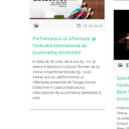
18 Jul 2016
Performance-ul Aftertaste @
festivalul internațional de
scurtmetraj dotdotdot
În data de 18 iulie, de la ora 19. 00, la
sediul Institutului Cultural Român de la
Viena (Argentinierstrasse 39, 1040
Viena) are loc performance-ul
Specta
Aftertaste prezentat de Tangaj Dance
Festi
Collective în cadrul festivalului
Beer 
internațional de scurtmetraj dotdotdot (5
iulie
20:00
Festiva
Sheva, 
va avea
Orașul 
Beer Sh