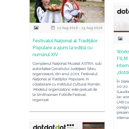
12 Aug 2016 - 15 Aug 2016
Festivalul Naţional al Tradiţiilor
Populare a ajuns la ediția cu
Work
numărul XIV
FILM 
Complexul Naţional Muzeal ASTRA, sub
inter
autoritatea Consiliului Judeţean Sibiu,
„dotd
organizează, din anul 2001, Festivalul
Naţional al Tradiţiilor Populare, în
În zilel
colaborare cu Institutul Cultural Român.
00-20.
Modelul organizatoric este preluat de
(Laudo
la Smithsonian Folklife Festival,
loc wo
organizat
LAB cu 
coregr
prezent
interna