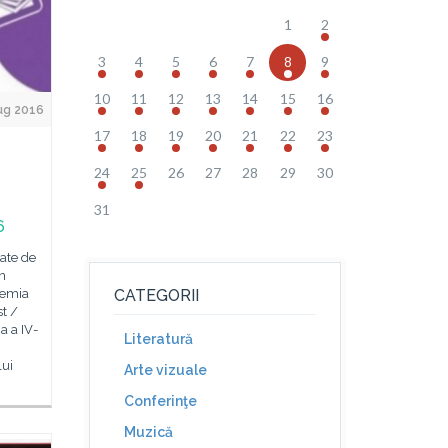
1
2
3
4
5
6
7
8
9
10
11
12
13
14
15
16
ug 2016
17
18
19
20
21
22
23
24
25
26
27
28
29
30
31
6
zate de
in
demia
CATEGORII
t /
a a IV-
Literatură
lui
Arte vizuale
Conferinţe
Muzică