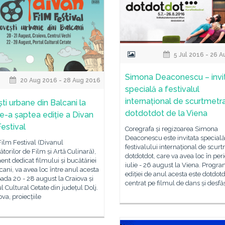
5 Jul 2016 - 26 
Simona Deaconescu – invi
20 Aug 2016 - 28 Aug 2016
specială a festivalul
internațional de scurtmetra
ti urbane din Balcani la
dotdotdot de la Viena
e-a șaptea ediție a Divan
Festival
Coregrafa și regizoarea Simona
Deaconescu este invitata specială
ilm Festival (Divanul
festivalului internațional de scurt
torilor de Film și Artă Culinară),
dotdotdot, care va avea loc în per
nt dedicat filmului și bucătăriei
iulie - 26 august la Viena. Progr
cani, va avea loc între anul acesta
ediției de anul acesta este dotdot
oada 20 - 28 august la Craiova și
centrat pe filmul de dans și desfă
ul Cultural Cetate din județul Dolj.
ova, proiecțiile