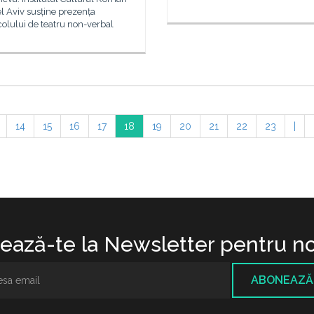
el Aviv susține prezența
olului de teatru non-verbal
14
15
16
17
18
19
20
21
22
23
|
ază-te la Newsletter pentru no
ABONEAZĂ