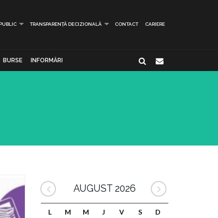
 PUBLIC
TRANSPARENȚĂ DECIZIONALĂ
CONTACT
CARIERE
BURSE
INFORMĂRI
AUGUST 2026
L
M
M
J
V
S
D