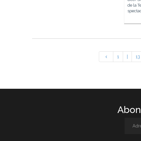
de la T
spectac
1
|
13
Abone