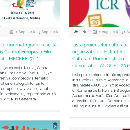
1 Sep 2016 - 3 Sep 2016
1 Aug 2016 - 31 A
ile cinematografiei ruse, la
Lista proiectelor culturale
ş Central European Film
organizate de Institutele
val - MECEFF „7+1"
Culturale Românești din
străinătate - AUGUST 201
a şasea ediţie Mediaş Central
an Film Festival (MeCEFF) „7+1,
Lista proiectelor culturale organi
festival competitiv şi tematic
Institutele Culturale Românești d
at cinematografiilor ţărilor
străinătate - AUGUST 2016Acca
-europene, va avea loc, anul
di Romania de la Roma 1-8 augus
 în perioada 1-3 septembrie 2016.
Academia de vară „ICon Arts, ediți
 2016, Rusia este țara
a. Institutul Cultural Român de la
Beijing 6 august / Proiecția filmu