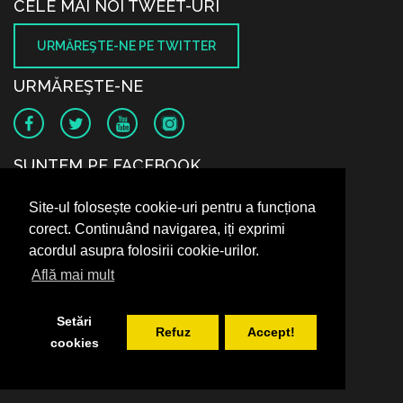
CELE MAI NOI TWEET-URI
URMĂREŞTE-NE PE TWITTER
URMĂREŞTE-NE
SUNTEM PE FACEBOOK
Site-ul folosește cookie-uri pentru a funcționa
corect. Continuând navigarea, iți exprimi
acordul asupra folosirii cookie-urilor.
Află mai mult
Setări
Refuz
Accept!
cookies