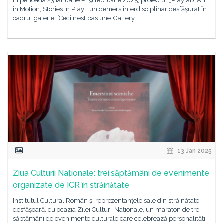
în perioada 23 ianuarie – 19 februarie 2025, proiectul „Playlab: Art
in Motion, Stories in Play”, un demers interdisciplinar desfășurat în
cadrul galeriei [Ceci n’est pas une] Gallery.
13 Jan 2025
Ziua Culturii Naționale: trei săptămâni de evenimente
organizate de ICR în străinătate
Institutul Cultural Român și reprezentanțele sale din străinătate
desfășoară, cu ocazia Zilei Culturii Naționale, un maraton de trei
săptămâni de evenimente culturale care celebrează personalități