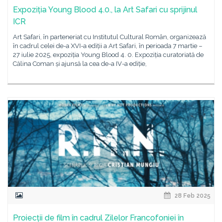
Expoziția Young Blood 4.0., la Art Safari cu sprijinul
ICR
Art Safari, în parteneriat cu Institutul Cultural Român, organizează
în cadrul celei de-a XVI-a ediții a Art Safari, în perioada 7 martie –
27 iulie 2025, expoziția Young Blood 4. 0. Expoziția curatoriată de
Călina Coman și ajunsă la cea de-a IV-a ediție,
28 Feb 2025
Proiecții de film în cadrul Zilelor Francofoniei în