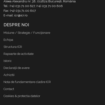
Aleea Alexandru nr. 38, 011824 București, România
Tel.: (+4) 031 71 00 627, (+4) 031 71 00 606
Fax: (+4) 031 71 00 607
E-mail: icr@icr.ro
DESPRE NOI
Misiune / Strategie / Funcţionare
Echipa
Structura ICR
Rapoarte de activitate
Istoric
Declaraţii de avere
Achizitii
Nota de fundamentare cladire ICR
Contact
Cookies & protectia datelor