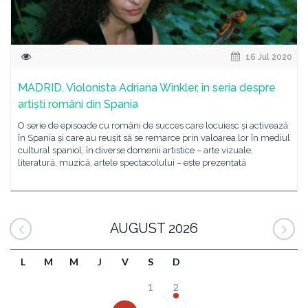
16 Jul 2020
MADRID. Violonista Adriana Winkler, în seria despre
artiști români din Spania
O serie de episoade cu români de succes care locuiesc și activează
în Spania și care au reușit să se remarce prin valoarea lor în mediul
cultural spaniol, în diverse domenii artistice – arte vizuale,
literatură, muzică, artele spectacolului – este prezentată
AUGUST 2026
L
M
M
J
V
S
D
1
2