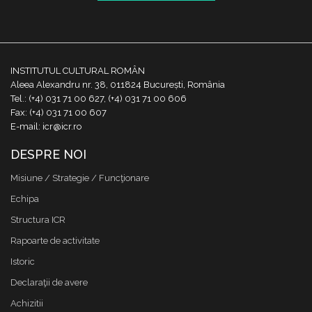
INSTITUTUL CULTURAL ROMÂN
Aleea Alexandru nr. 38, 011824 București, România
Tel.: (+4) 031 71 00 627, (+4) 031 71 00 606
Fax: (+4) 031 71 00 607
E-mail: icr@icr.ro
DESPRE NOI
Misiune / Strategie / Funcţionare
Echipa
Structura ICR
Rapoarte de activitate
Istoric
Declaraţii de avere
Achizitii