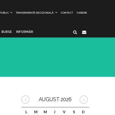
 PUBLIC
TRANSPARENȚĂ DECIZIONALĂ
CONTACT
CARIERE
BURSE
INFORMĂRI
AUGUST 2026
L
M
M
J
V
S
D