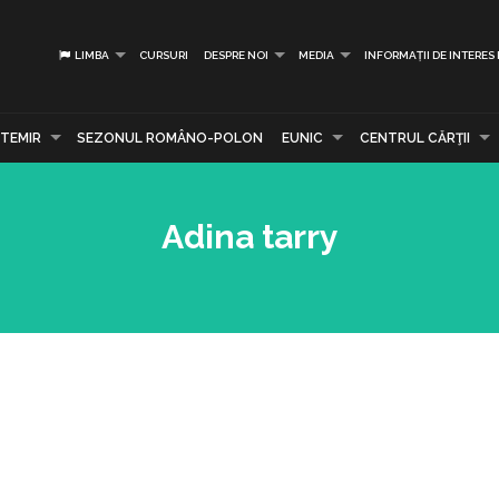
LIMBA
CURSURI
DESPRE NOI
MEDIA
INFORMAȚII DE INTERES
TEMIR
SEZONUL ROMÂNO-POLON
EUNIC
CENTRUL CĂRŢII
Adina tarry