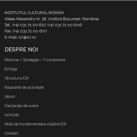
INSTITUTUL CULTURAL ROMÂN
Aleea Alexandru nr. 38, 011824 București, România
Tel.: (+4) 031 71 00 627, (+4) 031 71 00 606
Fax: (+4) 031 71 00 607
E-mail: icr@icr.ro
DESPRE NOI
Misiune / Strategie / Funcţionare
Echipa
Structura ICR
Rapoarte de activitate
Istoric
Declaraţii de avere
Achizitii
Nota de fundamentare cladire ICR
Contact