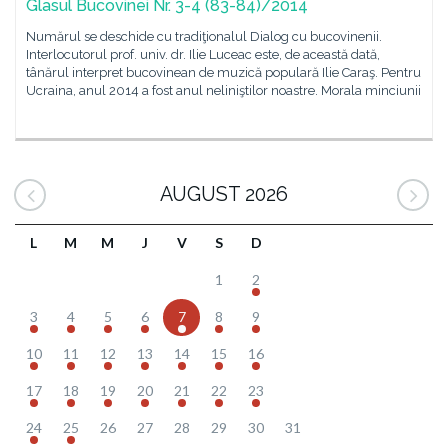
Glasul Bucovinei Nr. 3-4 (83-84)/2014
Numărul se deschide cu tradiţionalul Dialog cu bucovinenii.
Interlocutorul prof. univ. dr. Ilie Luceac este, de această dată,
tânărul interpret bucovinean de muzică populară Ilie Caraş. Pentru
Ucraina, anul 2014 a fost anul neliniştilor noastre. Morala minciunii
AUGUST 2026
L
M
M
J
V
S
D
1
2
3
4
5
6
7
8
9
10
11
12
13
14
15
16
17
18
19
20
21
22
23
24
25
26
27
28
29
30
31