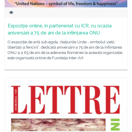
Expoziţie online, în parteneriat cu ICR, cu ocazia
aniversării a 75 de ani de la înființarea ONU
O expoziție de artă sub egida „Naţiunile Unite - simbolul vieții,
libertății și fericirii“, dedicată aniversării a 75 de ani de la înființarea
ONU și a 65 de ani de la aderarea României la această organizație,
este organizată online de Fundația Inter-Art