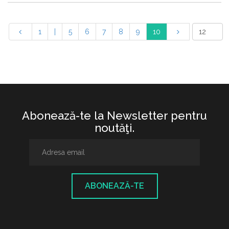
1
|
5
6
7
8
9
10
Abonează-te la Newsletter pentru
noutăţi.
ABONEAZĂ-TE