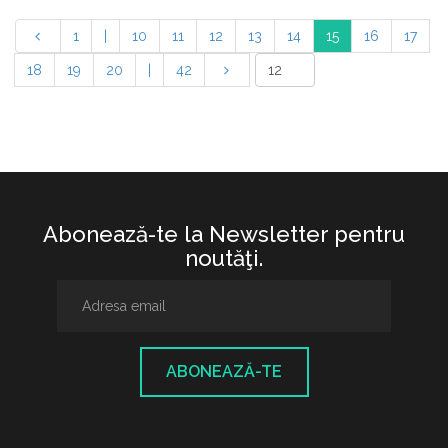
1
|
10
11
12
13
14
15
16
17
18
19
20
|
42
Abonează-te la Newsletter pentru
noutăţi.
ABONEAZĂ-TE