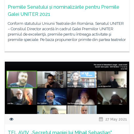
Premiile Senatului și nominalizările pentru Premiile
Galei UNITER 2021
Conform statutului Uniunii Teatrale din România, Senatul UNITER
– Consiliul Director acordă în cadrul Galei Premiilor UNITER
premiul de excelenţă, premiile pentru întreaga activitate şi
premiile speciale. Pe baza propunerilor primite din partea teatrelor
27 May 2021
TEL AVIV. „Secretul magiei lui Mihail Sebastian”,