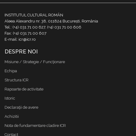
INSTITUTUL CULTURAL ROMÂN
Aleea Alexandru nr. 38, 011824 București, România
Tel.: (+4) 031 71 00 627, (+4) 031 71 00 606
Fax: (+4) 031 71 00 607
E-mail: icr@icr.ro
DESPRE NOI
Misiune / Strategie / Funcţionare
Echipa
Structura ICR
Rapoarte de activitate
Istoric
Declaraţii de avere
Achizitii
Nota de fundamentare cladire ICR
Contact