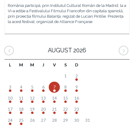
România participă, prin Institutul Cultural Român de la Madrid, la a
VI-a ediție a Festivalului Filmului Francofon din capitala spaniolă,
prin proiecția filmului Balanța, regizat de Lucian Pintilie. Prezența
la acest festival, organizat de Alliance Française
AUGUST 2026
L
M
M
J
V
S
D
1
2
3
4
5
6
7
8
9
10
11
12
13
14
15
16
17
18
19
20
21
22
23
24
25
26
27
28
29
30
31