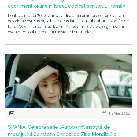
eveniment online în Israel, dedicat scriitorului român
Pentru a marca 76 de ani de la dispariția omului de litere român
de origine evreiască, Mihail Sebastian, Institutul Cultural Român de
la Tel Aviv, împreună cu Teatrul Karov din Tel Aviv, a organizat un
eveniment online dedicat moștenirii culturale și
23 Mar 2021
SPANIA. Celebra serie „Autobahn”, însoțită de
mesajul lui Constatin Chiriac, de Ziua Mondială a