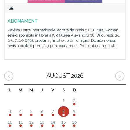
ABONAMENT
Revista Lettre Internationale, editată de Institutul Cultural Român,
este disponibilă în librăria ICR (Aleea Alexandru 38, București, tel.
031 7100 658), precum şi în alte librării din ţară. De asemenea,
revista poate fi primită și prin abonament. Prețul abonamentului
AUGUST 2026
L
M
M
J
V
S
D
1
2
3
4
5
6
7
8
9
10
11
12
13
14
15
16