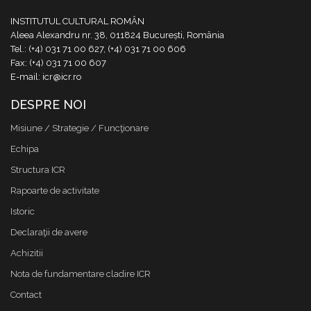
INSTITUTUL CULTURAL ROMÂN
Aleea Alexandru nr. 38, 011824 București, România
Tel.: (+4) 031 71 00 627, (+4) 031 71 00 606
Fax: (+4) 031 71 00 607
E-mail: icr@icr.ro
DESPRE NOI
Misiune / Strategie / Funcţionare
Echipa
Structura ICR
Rapoarte de activitate
Istoric
Declaraţii de avere
Achizitii
Nota de fundamentare cladire ICR
Contact