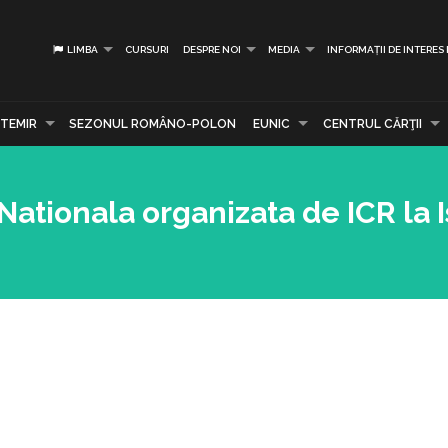
LIMBA
CURSURI
DESPRE NOI
MEDIA
INFORMAȚII DE INTERES
TEMIR
SEZONUL ROMÂNO-POLON
EUNIC
CENTRUL CĂRŢII
Nationala organizata de ICR la 