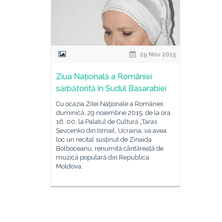
29 Nov 2015
Ziua Națională a României
sărbătorită în Sudul Basarabiei
Cu ocazia Zilei Naţionale a României,
duminică, 29 noiembrie 2015, de la ora
16. 00, la Palatul de Cultură „Taras
Șevcenko din Ismail, Ucraina, va avea
loc un recital susținut de Zinaida
Bolboceanu, renumită cântăreață de
muzică populară din Republica
Moldova,