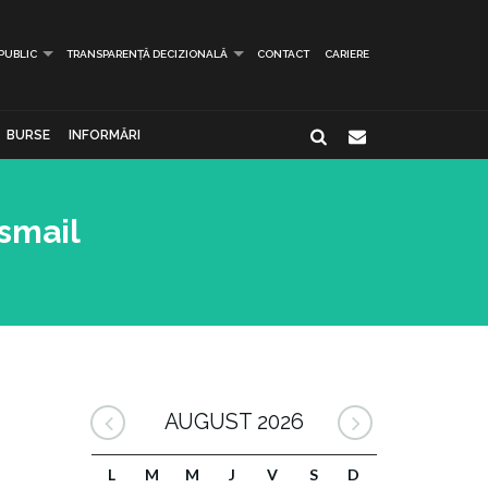
 PUBLIC
TRANSPARENȚĂ DECIZIONALĂ
CONTACT
CARIERE
BURSE
INFORMĂRI
Ismail
AUGUST 2026
L
M
M
J
V
S
D