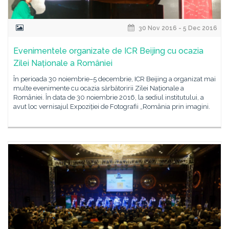
30 Nov 2016 - 5 Dec 2016
Evenimentele organizate de ICR Beijing cu ocazia
Zilei Naționale a României
În perioada 30 noiembrie–5 decembrie, ICR Beijing a organizat mai
multe evenimente cu ocazia sărbătoririi Zilei Naționale a
României. În data de 30 noiembrie 2016, la sediul institutului, a
avut loc vernisajul Expoziției de Fotografii „România prin imagini.