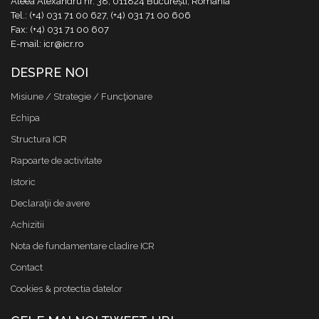
Aleea Alexandru nr. 38, 011824 București, România
Tel.: (+4) 031 71 00 627, (+4) 031 71 00 606
Fax: (+4) 031 71 00 607
E-mail: icr@icr.ro
DESPRE NOI
Misiune / Strategie / Funcţionare
Echipa
Structura ICR
Rapoarte de activitate
Istoric
Declaraţii de avere
Achizitii
Nota de fundamentare cladire ICR
Contact
Cookies & protectia datelor