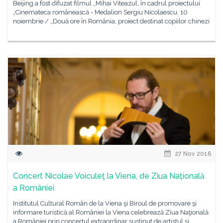
Beijing a fost difuzat filmul „Mihai Viteazul, în cadrul proiectului
„Cinemateca românească - Medalion Sergiu Nicolaescu. 10
noiembrie / „Două ore în România, proiect destinat copiilor chinezi
27 Nov 2016
Concert Nicolae Voiculeţ la Viena, de Ziua Națională
a României
Institutul Cultural Român de la Viena şi Biroul de promovare şi
informare turistică al României la Viena celebrează Ziua Naţională
a României prin concertul extraordinar susţinut de artistul și