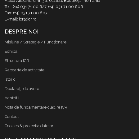
Aleea Alexandru nr. 38, 011824 București, România
Tel.: (+4) 031 71 00 627, (+4) 031 71 00 606
Fax: (+4) 031 71 00 607
E-mail: icr@icr.ro
DESPRE NOI
Misiune / Strategie / Funcţionare
Echipa
Structura ICR
Rapoarte de activitate
Istoric
Declaraţii de avere
Achizitii
Nota de fundamentare cladire ICR
Contact
Cookies & protectia datelor