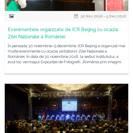
30 Nov 2016 - 5 Dec 2016
Evenimentele organizate de ICR Beijing cu ocazia
Zilei Naționale a României
În perioada 30 noiembrie–5 decembrie, ICR Beijing a organizat mai
multe evenimente cu ocazia sărbătoririi Zilei Naționale a
României. În data de 30 noiembrie 2016, la sediul institutului, a
avut loc vernisajul Expoziției de Fotografii „România prin imagini.