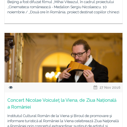
Beijing a fost difuzat filmul „Mihai Viteazul, în cadrul proiectului
„Cinemateca românească - Medalion Sergiu Nicolaescu. 10
noiembrie / „Două ore în România, proiect destinat copiilor chinezi
27 Nov 2016
Concert Nicolae Voiculeţ la Viena, de Ziua Națională
a României
Institutul Cultural Român de la Viena şi Biroul de promovare şi
informare turistică al României la Viena celebrează Ziua Naţională
a României prin concertul extraordinar susţinut de artistul și