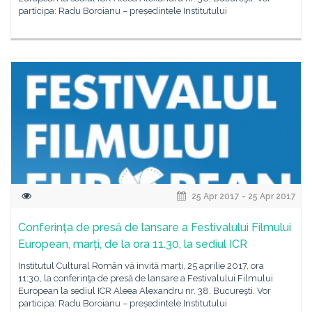
participa: Radu Boroianu – președintele Institutului
25 Apr 2017 - 25 Apr 2017
Conferinţa de presă de lansare a Festivalului Filmului
European, marți, de la ora 11.30, la sediul ICR
Institutul Cultural Român vă invită marți, 25 aprilie 2017, ora
11:30, la conferinţa de presă de lansare a Festivalului Filmului
European la sediul ICR Aleea Alexandru nr. 38, Bucureşti. Vor
participa: Radu Boroianu – președintele Institutului