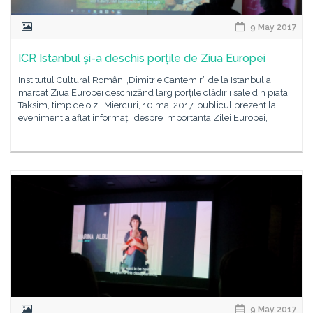
9 May 2017
ICR Istanbul și-a deschis porțile de Ziua Europei
Institutul Cultural Român „Dimitrie Cantemir” de la Istanbul a
marcat Ziua Europei deschizând larg porțile clădirii sale din piața
Taksim, timp de o zi. Miercuri, 10 mai 2017, publicul prezent la
eveniment a aflat informații despre importanța Zilei Europei,
9 May 2017