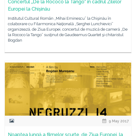
Concertul „De la Rococo la Tango” în cadrul Zilelor
Europei la Chișinău
Institutul Cultural Român „Mihai Eminescu” la Chişinău în
colaborare cu Filarmonica Naţională „Serghei Lunchievici”
organizează, de Ziua Europei, concertul de muzică de cameră „De
la Rococo la Tango” susţinut de Gaudeamus Quartet şi chitaristul
Bogdan
9 May 2017
Noaptea lungă a filmelor scurte, de Ziua Europei, la