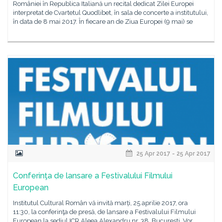
României în Republica Italiană un recital dedicat Zilei Europei
interpretat de Cvartetul Quodlibet, în sala de concerte a institutului,
în data de 8 mai 2017. În fiecare an de Ziua Europei (9 mai) se
25 Apr 2017 - 25 Apr 2017
Conferinţa de lansare a Festivalului Filmului
European
Institutul Cultural Român vă invită marți, 25 aprilie 2017, ora
11:30, la conferinţa de presă, de lansare a Festivalului Filmului
European la sediul ICR Aleea Alexandru nr. 38, Bucureşti. Vor