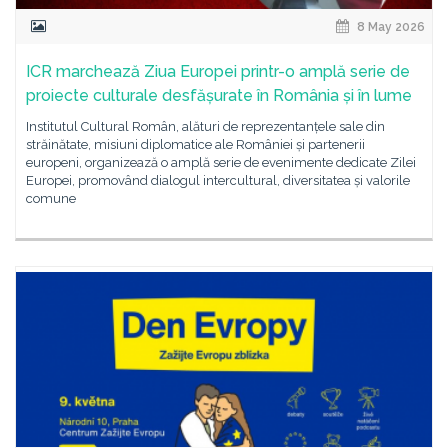
8 May 2026
ICR marchează Ziua Europei printr-o amplă serie de
proiecte culturale desfășurate în România și în lume
Institutul Cultural Român, alături de reprezentanțele sale din
străinătate, misiuni diplomatice ale României și partenerii
europeni, organizează o amplă serie de evenimente dedicate Zilei
Europei, promovând dialogul intercultural, diversitatea și valorile
comune