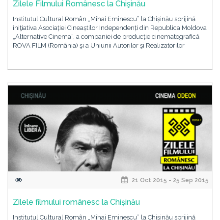
Zilele Filmului Românesc la Chişinău
Institutul Cultural Român „Mihai Eminescu” la Chișinău sprijină
iniţiativa Asociației Cineaștilor Independenți din Republica Moldova
„Alternative Cinema”, a companiei de producție cinematografică
ROVA FILM (România) şi a Uniunii Autorilor şi Realizatorilor
21 Oct 2015 - 25 Sep 2015
Zilele filmului românesc la Chișinău
Institutul Cultural Român „Mihai Eminescu” la Chișinău sprijină