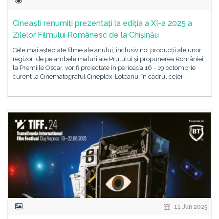
Cineaști renumiți prezentați la ediția a XI-a 2025 a
Zilelor Filmului Românesc de la Chișinău
Cele mai așteptate filme ale anului, inclusiv noi producții ale unor
regizori de pe ambele maluri ale Prutului și propunerea României
la Premiile Oscar, vor fi proiectate în perioada 16 - 19 octombrie
curent la Cinematograful Cineplex-Loteanu, în cadrul celei
11 Jun 2025