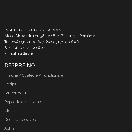
INSTITUTUL CULTURAL ROMÂN
Aleea Alexandru nr. 38, 011824 București, România
Tel.: (+4) 031 71 00 627, (+4) 031 71 00 606
Fax: (+4) 031 71 00 607
E-mail: icr@icr.ro
DESPRE NOI
Misiune / Strategie / Funcţionare
Echipa
Structura ICR
Rapoarte de activitate
Istoric
Declaraţii de avere
Achizitii