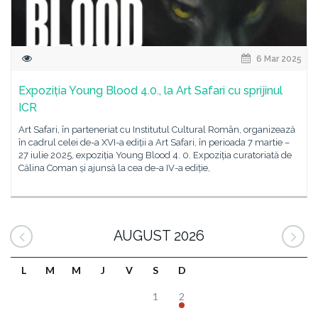
6 Mar 2025
Expoziția Young Blood 4.0., la Art Safari cu sprijinul
ICR
Art Safari, în parteneriat cu Institutul Cultural Român, organizează
în cadrul celei de-a XVI-a ediții a Art Safari, în perioada 7 martie –
27 iulie 2025, expoziția Young Blood 4. 0. Expoziția curatoriată de
Călina Coman și ajunsă la cea de-a IV-a ediție,
AUGUST 2026
L
M
M
J
V
S
D
1
2