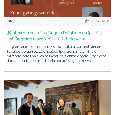
19 Jan 2016
„Bijuterii muzicale” cu Angela Drăghicescu (pian) şi
Jeff Siegfried (saxofon) la ICR Budapesta
În 19 ianuarie 2016, de la ora 18. 00, Institutul Cultural Român
Budapesta organizează o nouă ediţie a programului „Bijuterii
muzicale, care îi va avea ca invitaţi pe pianista Angela Drăghicescu
şi pe saxofonistul de muzică clasică Jeff Siegfried (SUA).