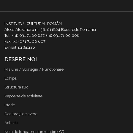
INSTITUTUL CULTURAL ROMÂN
Aleea Alexandru nr. 38, 011824 București, România
Tel.: (+4) 031 71 00 627, (+4) 031 71 00 606
Fax: (+4) 031 71 00 607
E-mail: icr@icr.ro
DESPRE NOI
Misiune / Strategie / Funcţionare
Echipa
Structura ICR
Rapoarte de activitate
Istoric
Declaraţii de avere
Achizitii
Nota de fundamentare cladire ICR