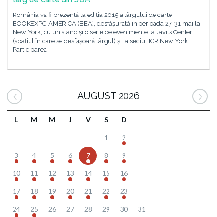
România va fi prezentă la ediția 2015 a târgului de carte
BOOKEXPO AMERICA (BEA), desfășurată în perioada 27-31 mai la
New York, cu un stand și o serie de evenimente la Javits Center
(spațiul în care se desfășoară târgul) și la sediul ICR New York.
Participarea
AUGUST 2026
L
M
M
J
V
S
D
1
2
3
4
5
6
7
8
9
10
11
12
13
14
15
16
17
18
19
20
21
22
23
24
25
26
27
28
29
30
31