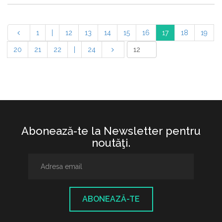
1
|
12
13
14
15
16
17
18
19
20
21
22
|
24
Abonează-te la Newsletter pentru
noutăţi.
ABONEAZĂ-TE