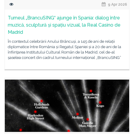
9 Apr 2026
Turneul „BrancuSING“ ajunge în Spania: dialog între
muzică, sculptură și spațiu vizual, la Real Casino de
Madrid
În contextul celebrării Anului Brâncuși, a 145 de ani de relații
diplomatice între România și Regatul Spaniei și a 20 de ani de la
înființarea Institutului Cultural Român de la Madrid, cel de-al
șaselea concert din cadrul turneului internațional „BrancuSING“