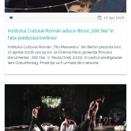
17 Apr 2026
Institutul Cultural Român aduce filmul „Still Nia” în
fața publicului berlinez
Institutul Cultural Român „Titu Maiorescu” din Berlin prezintă luni,
27 aprilie 2026, ora 19:00, la Cinema Paris, proiecția filmului
documentar „Still Nia” (r. Paula Oneț, 2025), în cadrul prestigioasei
serii DokuMontag. Proiecția va fi urmată de o sesiune