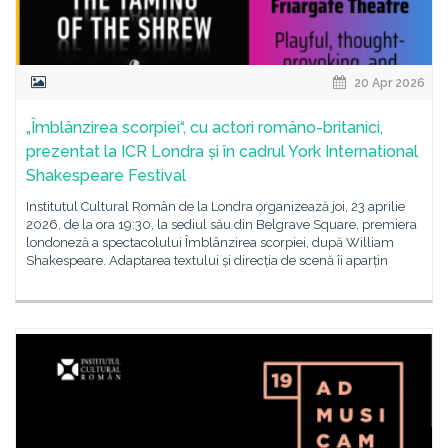
20 Apr 2026
„Îmblânzirea scorpiei“, cu actori româno-britanici,
prezentat la ICR Londra și în cadrul York International
Shakespeare Festival
Institutul Cultural Român de la Londra organizează joi, 23 aprilie
2026, de la ora 19:30, la sediul său din Belgrave Square, premiera
londoneză a spectacolului Îmblânzirea scorpiei, după William
Shakespeare. Adaptarea textului și direcția de scenă îi aparțin