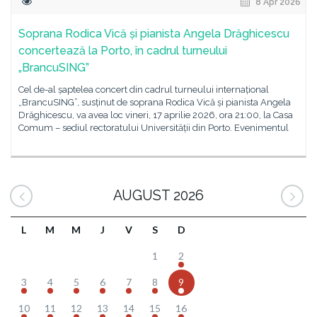
8 Apr 2026
Soprana Rodica Vică și pianista Angela Drăghicescu
concertează la Porto, în cadrul turneului
„BrancuSING”
Cel de-al șaptelea concert din cadrul turneului internațional
„BrancuSING”, susținut de soprana Rodica Vică și pianista Angela
Drăghicescu, va avea loc vineri, 17 aprilie 2026, ora 21:00, la Casa
Comum – sediul rectoratului Universității din Porto. Evenimentul
AUGUST 2026
L
M
M
J
V
S
D
1
2
3
4
5
6
7
8
9
10
11
12
13
14
15
16