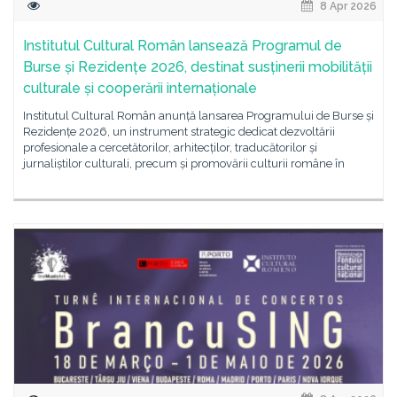
8 Apr 2026
Institutul Cultural Român lansează Programul de
Burse și Rezidențe 2026, destinat susținerii mobilității
culturale și cooperării internaționale
Institutul Cultural Român anunță lansarea Programului de Burse și
Rezidențe 2026, un instrument strategic dedicat dezvoltării
profesionale a cercetătorilor, arhitecților, traducătorilor și
jurnaliștilor culturali, precum și promovării culturii române în