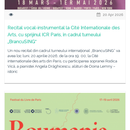
20 Apr 2026
Recital vocal-instrumental la Cité Internationale des
Arts, cu sprijinul ICR Paris, în cadrul turneului
„BrancuSING“
Un nou recital din cadrul turneului internațional „BrancuSING“ va
avea loc luni, 20 aprilie 2026, de la ora 19. 00, la Cité
internationale des arts din Paris, cu participarea sopranei Rodica
Vică, a pianistei Angela Drăghicescu, alături de Doina Lemny –
istoric