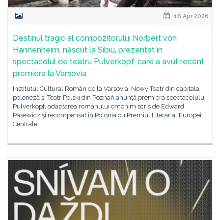
16 Apr 2026
Destinul tragic al compozitorului Norbert von
Hannenheim, născut la Sibiu, prezentat în
spectacolul de teatru Pulverkopf, care a avut recent
premiera la Varșovia
Institutul Cultural Român de la Varșovia, Nowy Teatr din capitala
poloneză și Teatr Polski din Poznań anunță premiera spectacolului
Pulverkopf, adaptarea romanului omonim scris de Edward
Pasewicz și recompensat în Polonia cu Premiul Literar al Europei
Centrale