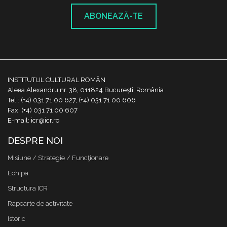
ABONEAZĂ-TE
INSTITUTUL CULTURAL ROMÂN
Aleea Alexandru nr. 38, 011824 București, România
Tel.: (+4) 031 71 00 627, (+4) 031 71 00 606
Fax: (+4) 031 71 00 607
E-mail: icr@icr.ro
DESPRE NOI
Misiune / Strategie / Funcţionare
Echipa
Structura ICR
Rapoarte de activitate
Istoric