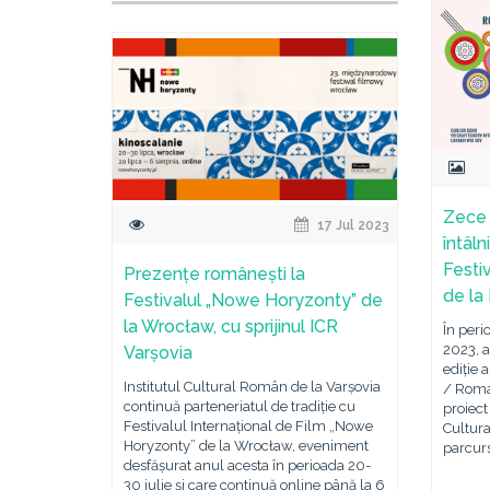
Zece 
17 Jul 2023
întâln
Festi
Prezențe românești la
de la
Festivalul „Nowe Horyzonty” de
la Wrocław, cu sprijinul ICR
În per
2023, a
Varșovia
ediție 
Institutul Cultural Român de la Varșovia
/ Roma
continuă parteneriatul de tradiție cu
proiect
Festivalul Internațional de Film „Nowe
Cultur
Horyzonty” de la Wrocław, eveniment
parcurs
desfășurat anul acesta în perioada 20-
30 iulie și care continuă online până la 6