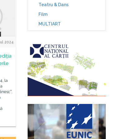
Teatru & Dans
Film
MULTIART
ul 2024
ediția
erile
4, la
 a
ânescˮ,
a
să