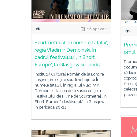
16 Apr 2024
Scurtmetrajul „În numele tatălui”,
Premie
regia Vladimir Dembinski, în
omul 
cadrul festivalului „In Short,
Premier
Europe“, la Glasgow și Londra
documen
rădăcin
Institutul Cultural Român de la Londra
coprod
susţine proiecțiile scurtmetrajului În
Asociaț
numele tatălui, în regia lui Vladimir
celebra
Dembinski, la cea de-a șasea ediție a
prezen
Festivalului de Filme de Scurtmetraj „In
Short, Europe“, desfășurată la Glasgow,
în perioada 20-21