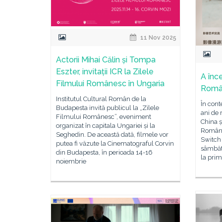
11 Nov 2025
Actorii Mihai Călin și Tompa
Eszter, invitații ICR la Zilele
A înc
Filmului Românesc în Ungaria
Român
Institutul Cultural Român de la
În cont
Budapesta invită publicul la „Zilele
ani de 
Filmului Românesc”, eveniment
China ș
organizat în capitala Ungariei și la
Român d
Seghedin. De această dată, filmele vor
Switch 
putea fi văzute la Cinematograful Corvin
sâmbătă
din Budapesta, în perioada 14-16
la prim
noiembrie