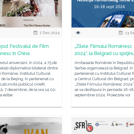
7 Dec 2024
13 S
eput Festivalul de Film
„Zilele Filmului Românesc
esc în China
2024”, la Belgrad cu sprijin
extul aniversării, în 2024, a 75 de
Ambasada României în Republic
relații diplomatice bilateral dintre
Serbia organizează la Belgrad, în
i România, Institutul Cultural
parteneriat cu Institutul Cultura
e la Beijing, în parteneriat cu
și Centrul Cultural din Belgrad, p
Lab,invită publicul cinefil,
„Zilele Filmului Românesc 2024”,
, 7 decembrie, de la ora 14:00,
se va desfășura în perioada 16-18
a ediție
septembrie 2024. Proiecțiile vor