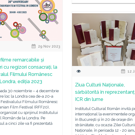
29 Nov 2023
filme remarcabile și
iri cu regizori consacrați, la
12 J
valul Filmului Românesc
 Londra, ediția 2023
Ziua Culturii Naționale,
ioada 30 noiembrie – 4 decembrie
sărbătorită în reprezentan
re loc la Londra cea de-a 20-a
ICR din lume
a Festivalului Filmului Românesc
nian Film Festival (RFF20),
Institutul Cultural Român invită p
 organizat cu sprijinul Institutului
internațional la evenimentele org
al Român de la Londra. Pe
în București și în 20 de orașe din
ul a cinci zile va fi prezentată
străinătate, cu ocazia Zilei Culturii
Naționale, în perioada 12 - 20 ian