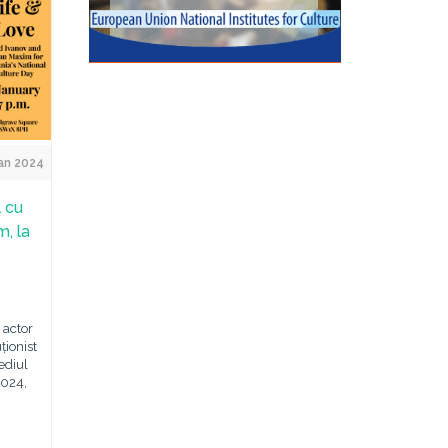
an 2024
l cu
m, la
 actor
ționist
ediul
2024,