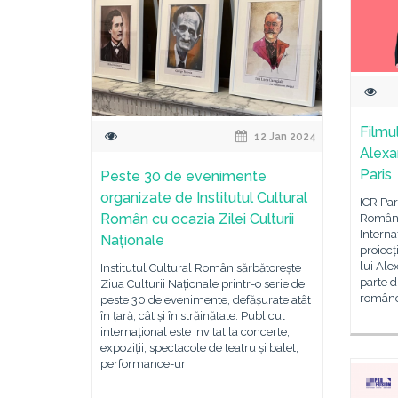
Filmul
12 Jan 2024
Alexa
Paris
Peste 30 de evenimente
organizate de Institutul Cultural
ICR Pa
Român cu ocazia Zilei Culturii
Românie
Interna
Naționale
proiecț
lui Al
Institutul Cultural Român sărbătorește
parte d
Ziua Culturii Naționale printr-o serie de
românes
peste 30 de evenimente, defășurate atât
în țară, cât și în străinătate. Publicul
internațional este invitat la concerte,
expoziții, spectacole de teatru și balet,
performance-uri