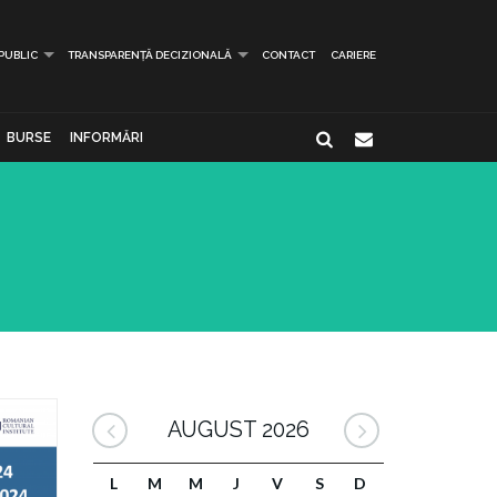
 PUBLIC
TRANSPARENȚĂ DECIZIONALĂ
CONTACT
CARIERE
BURSE
INFORMĂRI
AUGUST 2026
L
M
M
J
V
S
D