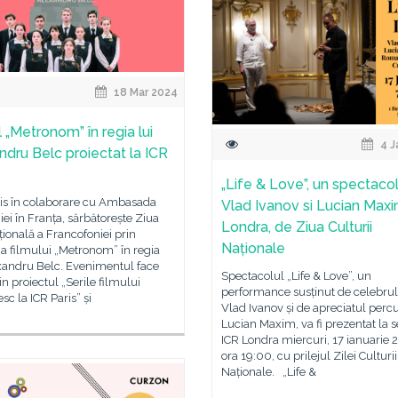
18 Mar 2024
 „Metronom” în regia lui
4 J
ndru Belc proiectat la ICR
„Life & Love”, un spectaco
ris în colaborare cu Ambasada
Vlad Ivanov si Lucian Maxi
i în Franța, sărbătorește Ziua
Londra, de Ziua Culturii
țională a Francofoniei prin
Naționale
ia filmului „Metronom” în regia
exandru Belc. Evenimentul face
Spectacolul „Life & Love”, un
in proiectul „Serile filmului
performance susținut de celebrul
c la ICR Paris” și
Vlad Ivanov și de apreciatul percu
Lucian Maxim, va fi prezentat la s
ICR Londra miercuri, 17 ianuarie 
ora 19:00, cu prilejul Zilei Culturii
Naționale. „Life &