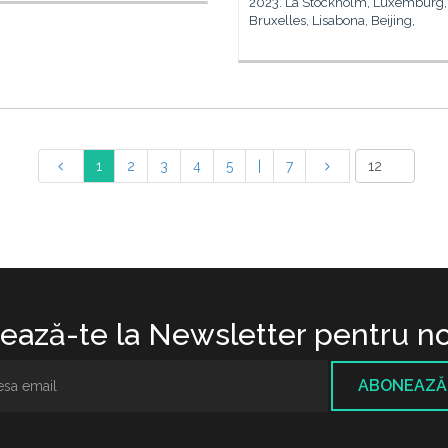
2023. La Stockholm, Luxemburg,
Bruxelles, Lisabona, Beijing,
1
2
3
4
5
|
7
ază-te la Newsletter pentru no
ABONEAZĂ