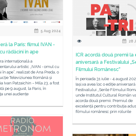
5 Aug 2024
28 J
ră la Paris: filmul IVAN -
cu rădăcini în ape
ICR acordă două premii la 
a internațională a
aniversară a Festivalului „S
tarului artistic „IVAN - omul cu
Filmului Românescˮ
i în ape”, realizat de Ana Preda, o
ucție Televiziunea Română și
În perioada 31 iulie - 4 august 202
ia Ivan Patzaichin – Mila 23, a fost
Iași,va avea loc o ediție aniversară
tă pe 9 august, la Paris, în
Festivalului „Serile Filmului Rom
ța unei audiențe
unde Institutul Cultural Român v
acorda două premii. Premiul de
excelență pentru contribuția adu
filmului românesc prin rolurile