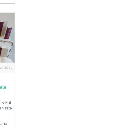
an 2023
țele
ublicul
anizate
uarie