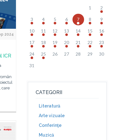
1
2
3
4
5
6
7
8
9
10
11
12
13
14
15
16
ep 2024
17
18
19
20
21
22
23
24
25
26
27
28
29
30
ul ICR
31
a
l Român
roiectul
 care
CATEGORII
Literatură
Arte vizuale
Conferinţe
Muzică