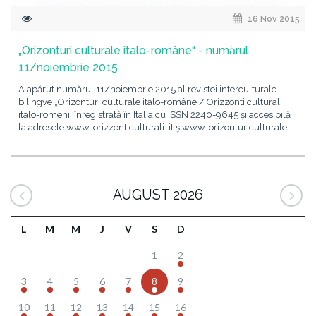
16 Nov 2015
„Orizonturi culturale italo-române“ - numărul
11/noiembrie 2015
A apărut numărul 11/noiembrie 2015 al revistei interculturale
bilingve „Orizonturi culturale italo-române / Orizzonti culturali
italo-romeni, înregistrată în Italia cu ISSN 2240-9645 şi accesibilă
la adresele www. orizzonticulturali. it şiwww. orizonturiculturale.
AUGUST 2026
L
M
M
J
V
S
D
1
2
3
4
5
6
7
8
9
10
11
12
13
14
15
16