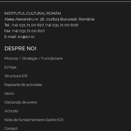
INSTITUTUL CULTURAL ROMÂN
Aleea Alexandru nr. 38, 011824 București, România
Tel.: (+4) 031 71 00 627, (+4) 031 71 00 606
Fax: (+4) 031 71 00 607
E-mail: icr@icr.ro
DESPRE NOI
Misiune / Strategie / Funcţionare
Echipa
Structura ICR
Rapoarte de activitate
Istoric
Declaraţii de avere
Achizitii
Nota de fundamentare cladire ICR
Contact