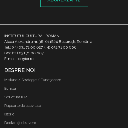
INSTITUTUL CULTURAL ROMÂN
Aleea Alexandru nr. 38, 011824 București, România
Tel.: (+4) 031 71 00 627, (+4) 031 71 00 606
Fax: (+4) 031 71 00 607
E-mail: icr@icr.ro
DESPRE NOI
Misiune / Strategie / Funcţionare
Echipa
Structura ICR
Rapoarte de activitate
Istoric
Declaraţii de avere