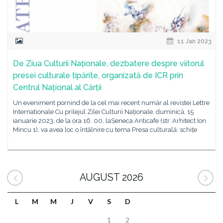
11 Jan 2023
De Ziua Culturii Naționale, dezbatere despre viitorul
presei culturale tipărite, organizată de ICR prin
Centrul Național al Cărții
Un eveniment pornind de la cel mai recent număr al revistei Lettre
Internationale Cu prilejul Zilei Culturii Naționale, duminică, 15
ianuarie 2023, de la ora 16. 00, laSeneca Anticafe (str. Arhitect Ion
Mincu 1), va avea loc o întâlnire cu tema Presa culturală: schițe
AUGUST 2026
L
M
M
J
V
S
D
1
2