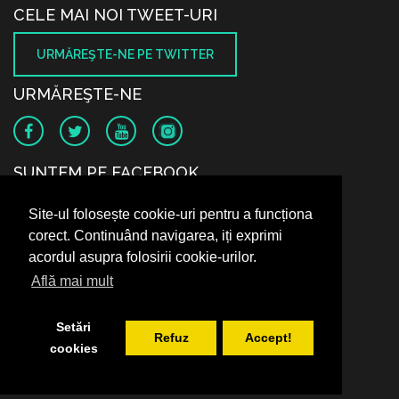
CELE MAI NOI TWEET-URI
URMĂREŞTE-NE PE TWITTER
URMĂREŞTE-NE
SUNTEM PE FACEBOOK
Site-ul folosește cookie-uri pentru a funcționa
corect. Continuând navigarea, iți exprimi
acordul asupra folosirii cookie-urilor.
Află mai mult
Setări
Refuz
Accept!
cookies