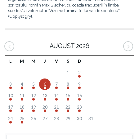
scriitorului român Max Blecher, cu ocazia traducerii în limba
suedeză a volumului “Vizuina luminată. Jurnal de sanatoriu“
(Upplyst gryt.
AUGUST 2026
L
M
M
J
V
S
D
1
2
3
4
5
6
7
8
9
10
11
12
13
14
15
16
17
18
19
20
21
22
23
24
25
26
27
28
29
30
31