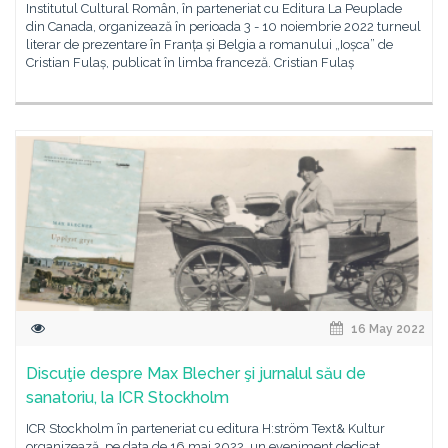
Institutul Cultural Român, în parteneriat cu Editura La Peuplade
din Canada, organizează în perioada 3 - 10 noiembrie 2022 turneul
literar de prezentare în Franța și Belgia a romanului „Ioșca” de
Cristian Fulaș, publicat în limba franceză. Cristian Fulaș
16 May 2022
Discuţie despre Max Blecher şi jurnalul său de
sanatoriu, la ICR Stockholm
ICR Stockholm în parteneriat cu editura H:ström Text& Kultur
organizează, pe data de 16 mai 2022, un eveniment dedicat