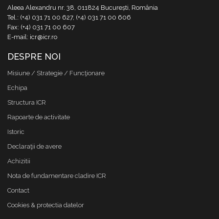
Aleea Alexandru nr. 38, 011824 București, România
Tel.: (+4) 031 71 00 627, (+4) 031 71 00 606
Fax: (+4) 031 71 00 607
E-mail: icr@icr.ro
DESPRE NOI
Misiune / Strategie / Funcţionare
Echipa
Structura ICR
Rapoarte de activitate
Istoric
Declaraţii de avere
Achizitii
Nota de fundamentare cladire ICR
Contact
Cookies & protectia datelor