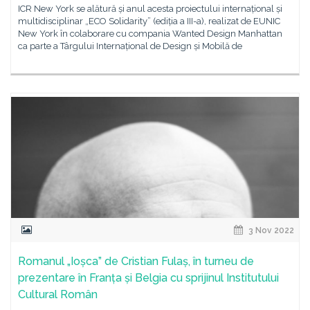
ICR New York se alătură și anul acesta proiectului internațional și
multidisciplinar „ECO Solidarity” (ediția a III-a), realizat de EUNIC
New York în colaborare cu compania Wanted Design Manhattan
ca parte a Târgului Internațional de Design și Mobilă de
3 Nov 2022
Romanul „Ioșca” de Cristian Fulaș, în turneu de
prezentare în Franța și Belgia cu sprijinul Institutului
Cultural Român