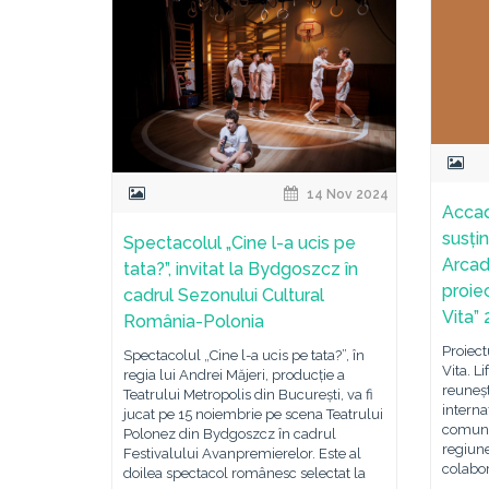
14 Nov 2024
Accad
susți
Spectacolul „Cine l-a ucis pe
Arcad
tata?”, invitat la Bydgoszcz în
proiec
cadrul Sezonului Cultural
Vita”
România-Polonia
Proiect
Spectacolul „Cine l-a ucis pe tata?”, în
Vita. L
regia lui Andrei Măjeri, producție a
reuneșt
Teatrului Metropolis din București, va fi
interna
jucat pe 15 noiembrie pe scena Teatrului
comunit
Polonez din Bydgoszcz în cadrul
regiune
Festivalului Avanpremierelor. Este al
colabor
doilea spectacol românesc selectat la