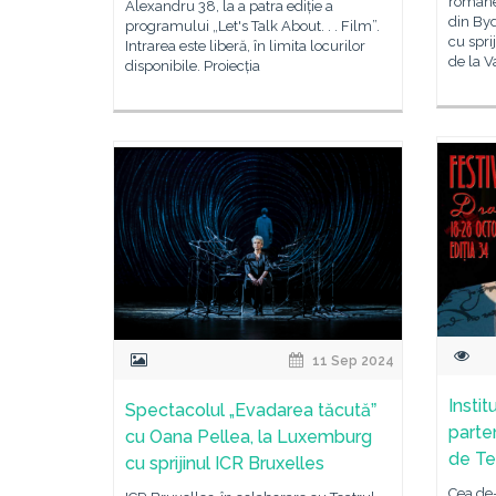
române
Alexandru 38, la a patra ediție a
din By
programului „Let's Talk About. . . Film”.
cu spri
Intrarea este liberă, în limita locurilor
de la V
disponibile. Proiecția
11 Sep 2024
Instit
Spectacolul „Evadarea tăcutăˮ
parten
cu Oana Pellea, la Luxemburg
de Te
cu sprijinul ICR Bruxelles
Cea de-