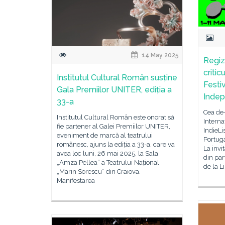
14 May 2025
Regiz
critic
Institutul Cultural Român susține
Festiv
Gala Premiilor UNITER, ediția a
Indep
33-a
Cea de-
Institutul Cultural Român este onorat să
Intern
fie partener al Galei Premiilor UNITER,
IndieLi
eveniment de marcă al teatrului
Portuga
românesc, ajuns la ediția a 33-a, care va
La invi
avea loc luni, 26 mai 2025, la Sala
din par
„Amza Pellea” a Teatrului Național
de la L
„Marin Sorescu” din Craiova.
Manifestarea