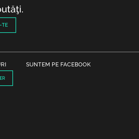
utăţi.
-TE
RI
SUNTEM PE FACEBOOK
ER