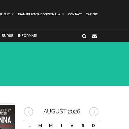
 PUBLIC
TRANSPARENȚĂ DECIZIONALĂ
CONTACT
CARIERE
BURSE
INFORMĂRI
AUGUST 2026
L
M
M
J
V
S
D