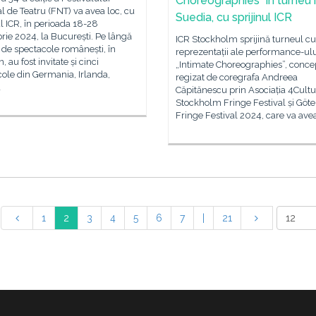
Choreographies” în turneu 
l de Teatru (FNT) va avea loc, cu
Suedia, cu sprijinul ICR
ul ICR, în perioada 18-28
ie 2024, la București. Pe lângă
ICR Stockholm sprijină turneul cu
 de spectacole românești, în
reprezentații ale performance-ulu
, au fost invitate și cinci
„Intimate Choreographies”, concep
ole din Germania, Irlanda,
regizat de coregrafa Andreea
a
Căpitănescu prin Asociația 4Cultur
Stockholm Fringe Festival și Göt
Fringe Festival 2024, care va ave
1
2
3
4
5
6
7
|
21