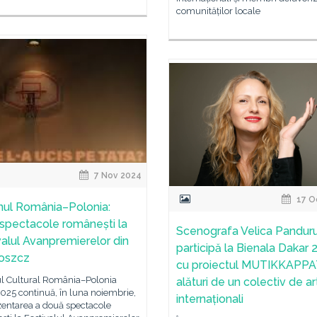
comunităților locale
7 Nov 2024
17 O
ul România–Polonia:
spectacole românești la
Scenografa Velica Pandur
valul Avanpremierelor din
participă la Bienala Dakar
oszcz
cu proiectul MUTIKKAPP
l Cultural România–Polonia
alături de un colectiv de art
025 continuă, în luna noiembrie,
internaționali
zentarea a două spectacole