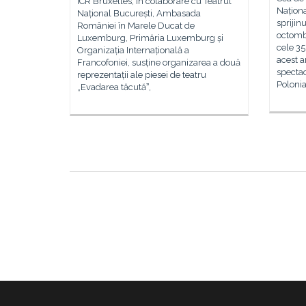
ICR Bruxelles, în colaborare cu Teatrul
Naționa
Național București, Ambasada
sprijin
României în Marele Ducat de
octombr
Luxemburg, Primăria Luxemburg și
cele 35
Organizația Internațională a
acest an
Francofoniei, susține organizarea a două
spectac
reprezentații ale piesei de teatru
Poloni
„Evadarea tăcutăˮ,