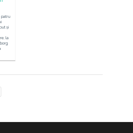
în
 patru
i
ut și
e, la
eborg
a