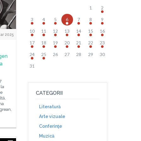
1
2
3
4
5
6
7
8
9
10
11
12
13
14
15
16
ar 2025
17
18
19
20
21
22
23
24
25
26
27
28
29
30
ugen
 a
31
7
 la
de
CATEGORII
tă,
na
Literatură
egrean,
Arte vizuale
Conferinţe
Muzică