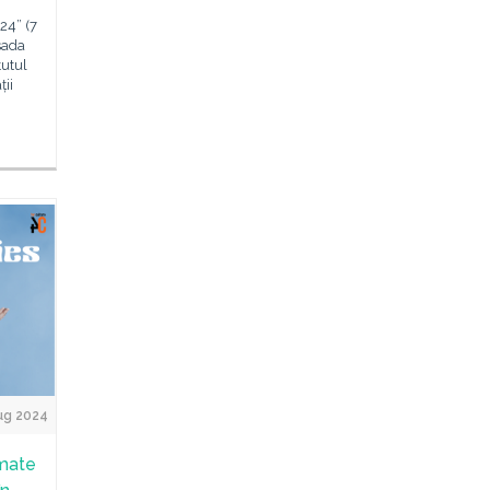
24” (7
sada
tutul
ții
ug 2024
imate