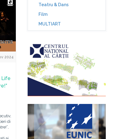
Teatru & Dans
Film
MULTIART
ov 2024
. Life
re!”
ecutiv,
ieri di
tre!”,
ți ai