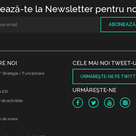
ază-te la Newsletter pentru no
ABONEAZĂ
RE NOI
CELE MAI NOI TWEET-U
/ Strategie / Funcţionare
URMĂREŞTE-NE PE TWITT
URMĂREŞTE-NE
a ICR
de activitate
i de avere