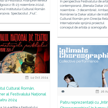
ști la Festivalul Avanpremierelor
În perspectiva Festivalului de artă
dgoszcz (8-23 noiembrie 2024),
contemporană „Bienala Dakar 20
jinul Institutului Cultural Român
noiembrie - 7 decembrie), Amba
arșovia. Spectacolul „Fiul”,
României la Dakar alături de Insti
Cultural Român prin Direcția Rela
Internaționale sprijină proiectul
conceput de artista și scenografa
14 Oct 2024
utul Cultural Român,
26 A
er al Festivalului Național
atru 2024
Patru reprezentații cu „Int
a 34-a ediție a Festivalului