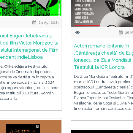
29 Apr 2025
26 M
orul Eugen Jebeleanu și
ul de film Victor Morozov, la
Actori româno-britanici în
alului Internațional de Film
„Cântăreața cheală” de E
endent IndieLisboa
Ionescu, de Ziua Mondială
a XXII-a ediţie a Festivalului
Teatrului, la ICR Londra
ațional de Cinema Independent
De Ziua Mondială a Teatrului, în 2
sboa se va desfășura în capitala
martie, ICR Londra invită publicul
liei în perioada 1 – 11 mai 2025.
spectacolul „Cântăreața cheală” 
tația organizatorilor și cu susținere
Eugen Ionescu, cu Tudor Gurămul
tea Institutului Cultural Român
Bianca Topor, Mihai Costache, Ele
isabona, la
Vasilache, Ioana Goga și Olivia N
tineri actori români care locuiesc