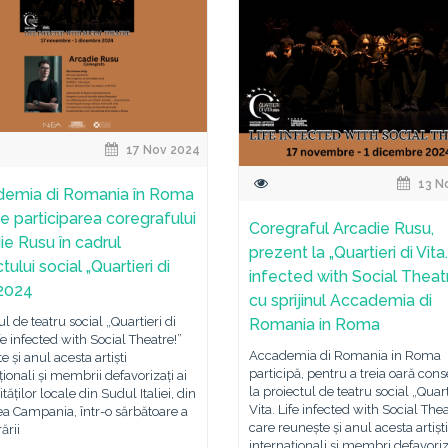
17 Nov 2024
13 N
emia di Romania în Roma
ne participarea coregrafului
Coregraful Arcadie Rusu,
ie Rusu în cadrul
prezent la „Quartieri di Vita
tului social „Quartieri di
infected with Social Theat
 2024
cu sprijinul Accademia di
ul de teatru social „Quartieri di
Romania in Roma
ife infected with Social Theatre!”
Accademia di Romania in Roma
e și anul acesta artiști
participă, pentru a treia oară cons
ționali și membrii defavorizați ai
la proiectul de teatru social „Quart
ăților locale din Sudul Italiei, din
Vita. Life infected with Social Thea
a Campania, într-o sărbătoare a
care reunește și anul acesta artiști
ării
internaționali și membri defavoriza