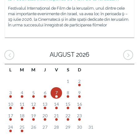
Festivalul Internațional de Film de la Ierusalim, unul dintre cele
mai importante evenimente din Israel, va avea loc în perioada 9 –
19 iulie 2026, la Cinematecă și în alte spații dedicate din Ierusalim.
În urma succesului înregistrat de participarea filmelor
AUGUST 2026
L
M
M
J
V
S
D
1
2
3
4
5
6
7
8
9
10
11
12
13
14
15
16
17
18
19
20
21
22
23
24
25
26
27
28
29
30
31