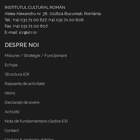
INSTITUTUL CULTURAL ROMÂN
Aleea Alexandru nr. 38, 011824 București, România
Tel.: (+4) 031 71 00 627, (+4) 031 71 00 606
Fax: (+4) 031 71 00 607
E-mail: icr@icr.ro
DESPRE NOI
Misiune / Strategie / Funcţionare
Echipa
Structura ICR
Rapoarte de activitate
Istoric
Declaraţii de avere
Achizitii
Nota de fundamentare cladire ICR
Contact
Cookies & protectia datelor