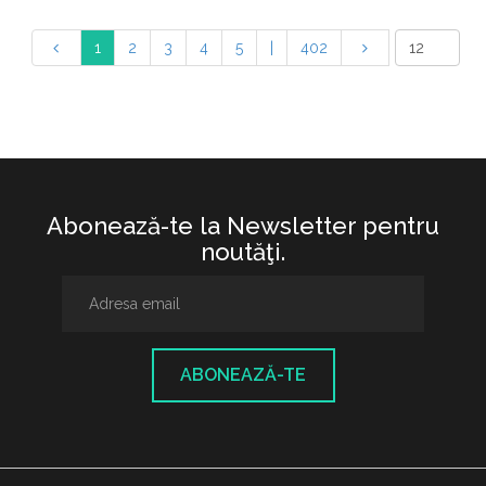
1
2
3
4
5
|
402
Abonează-te la Newsletter pentru
noutăţi.
ABONEAZĂ-TE