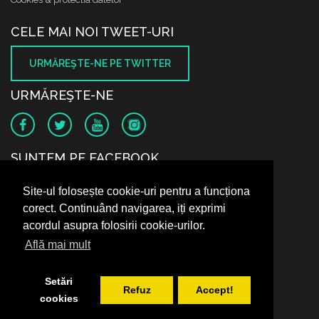
CELE MAI NOI TWEET-URI
URMĂREŞTE-NE PE TWITTER
URMĂREŞTE-NE
SUNTEM PE FACEBOOK
Site-ul folosește cookie-uri pentru a funcționa
corect. Continuând navigarea, iți exprimi
acordul asupra folosirii cookie-urilor.
Află mai mult
Setări
Refuz
Accept!
cookies