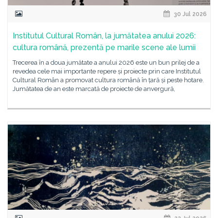
30 Jul 2026
Institutul Cultural Român, la jumătatea anului 2026:
cultura română, prezentă pe marile scene ale lumii
Trecerea în a doua jumătate a anului 2026 este un bun prilej de a
revedea cele mai importante repere și proiecte prin care Institutul
Cultural Român a promovat cultura română în țară și peste hotare.
Jumătatea de an este marcată de proiecte de anvergură,