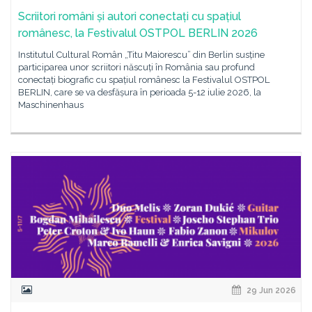
Scriitori români și autori conectați cu spațiul
românesc, la Festivalul OSTPOL BERLIN 2026
Institutul Cultural Român „Titu Maiorescu” din Berlin susține
participarea unor scriitori născuți în România sau profund
conectați biografic cu spațiul românesc la Festivalul OSTPOL
BERLIN, care se va desfășura în perioada 5-12 iulie 2026, la
Maschinenhaus
29 Jun 2026