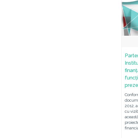
Parte
Instit
finan
funcți
preze
Confor
docume
2012, au
cu vizi
această
proiect
financi