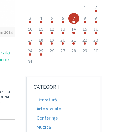
1
2
3
4
5
6
7
8
9
10
11
12
13
14
15
16
un 2024
17
18
19
20
21
22
23
24
25
26
27
28
29
30
izată
ilor,
31
lui
ții
CATEGORII
nirului
ășurat
Literatură
n
Arte vizuale
Conferinţe
Muzică