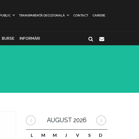
 PUBLIC
TRANSPARENȚĂ DECIZIONALĂ
CONTACT
CARIERE
BURSE
INFORMĂRI
AUGUST 2026
L
M
M
J
V
S
D