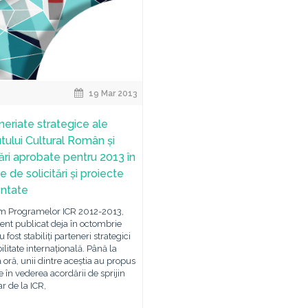
19 Mar 2013
neriate strategice ale
utului Cultural Român și
țări aprobate pentru 2013 în
e de solicitări și proiecte
ntate
m Programelor ICR 2012-2013,
nt publicat deja în octombrie
 fost stabiliți parteneri strategici
bilitate internațională. Până la
 oră, unii dintre aceștia au propus
e în vederea acordării de sprijin
ar de la ICR,