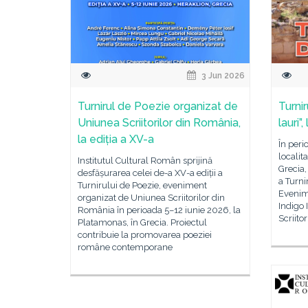
3 Jun 2026
Turnirul de Poezie organizat de
Turni
Uniunea Scriitorilor din România,
lauri”
la ediția a XV-a
În peri
localit
Institutul Cultural Român sprijină
Grecia,
desfășurarea celei de-a XV-a ediții a
a Turni
Turnirului de Poezie, eveniment
Evenime
organizat de Uniunea Scriitorilor din
Indigo 
România în perioada 5–12 iunie 2026, la
Scriito
Platamonas, în Grecia. Proiectul
contribuie la promovarea poeziei
române contemporane