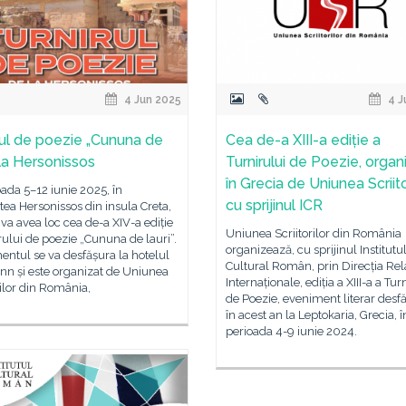
4 Jun 2025
4 J
rul de poezie „Cununa de
Cea de-a XIII-a ediție a
, la Hersonissos
Turnirului de Poezie, organ
în Grecia de Uniunea Scriitor
oada 5–12 iunie 2025, în
cu sprijinul ICR
atea Hersonissos din insula Creta,
 va avea loc cea de-a XIV-a ediție
Uniunea Scriitorilor din România
rului de poezie „Cununa de lauri”.
organizează, cu sprijinul Institutu
ntul se va desfășura la hotelul
Cultural Român, prin Direcția Rela
Inn și este organizat de Uniunea
Internaționale, ediția a XIII-a a Tur
rilor din România,
de Poezie, eveniment literar desf
în acest an la Leptokaria, Grecia, î
perioada 4-9 iunie 2024.