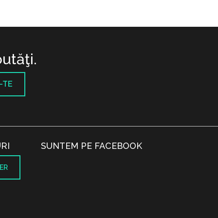
utăţi.
-TE
RI
SUNTEM PE FACEBOOK
ER