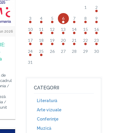
1
2
3
4
5
6
7
8
9
10
11
12
13
14
15
16
un 2026
17
18
19
20
21
22
23
E:
24
25
26
27
28
29
30
–
a
31
l de
n cadrul
nia /
CATEGORII
eză.
Literatură
ia /
unit
Arte vizuale
Conferinţe
Muzică