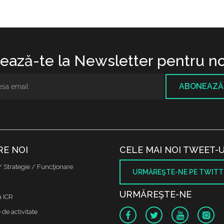
ază-te la Newsletter pentru no
ABONEAZĂ
RE NOI
CELE MAI NOI TWEET-U
/ Strategie / Funcţionare
URMĂREŞTE-NE PE TWITT
URMĂREŞTE-NE
a ICR
de activitate