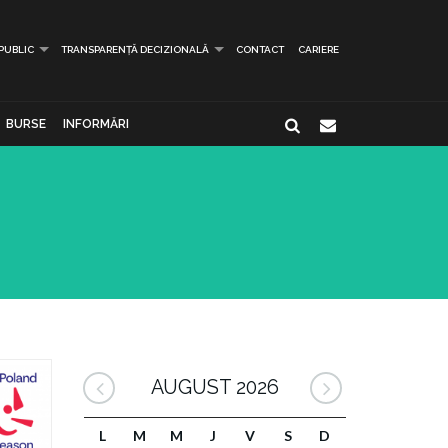
 PUBLIC
TRANSPARENȚĂ DECIZIONALĂ
CONTACT
CARIERE
BURSE
INFORMĂRI
AUGUST 2026
L
M
M
J
V
S
D