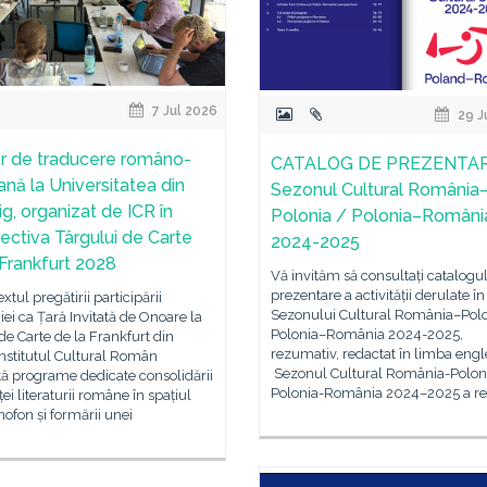
7 Jul 2026
29 J
er de traducere româno-
CATALOG DE PREZENTAR
nă la Universitatea din
Sezonul Cultural România
ig, organizat de ICR în
Polonia / Polonia–Români
ectiva Târgului de Carte
2024-2025
 Frankfurt 2028
Vă invităm să consultați catalogu
prezentare a activității derulate î
xtul pregătirii participării
Sezonului Cultural România–Polo
i ca Țară Invitată de Onoare la
Polonia–România 2024-2025,
de Carte de la Frankfurt din
rezumativ, redactat în limba engl
nstitutul Cultural Român
Sezonul Cultural România-Polon
ă programe dedicate consolidării
Polonia-România 2024–2025 a re
ei literaturii române în spațiul
fon și formării unei