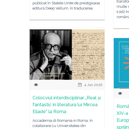
transfo
publicat în Statele Unite de prestigioasa
multe s
editură Deep Vellum, în traducerea
Łódź în
română
4 Jun 2026
Colocviul interdisciplinar „Real și
fantastic în literatura lui Mircea
Român
Eliade” la Roma
XIV-a 
Europ
Accademia di Romania in Roma, în
colaborare cu Universitatea din
spriji