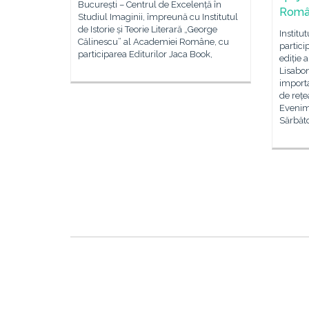
București – Centrul de Excelență în
Rom
Studiul Imaginii, împreună cu Institutul
de Istorie și Teorie Literară „George
Institu
Călinescu” al Academiei Române, cu
partici
participarea Editurilor Jaca Book,
ediție 
Lisabon
importa
de rețe
Evenim
Sărbăto