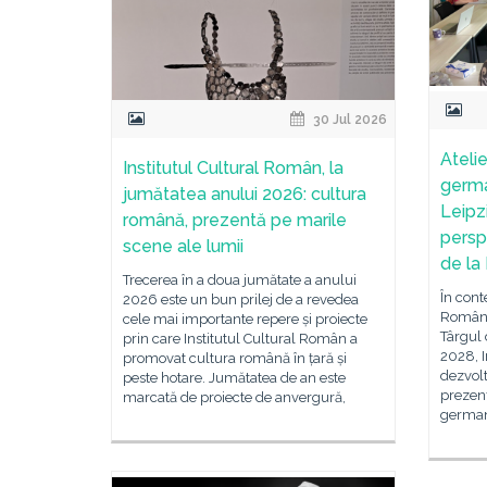
30 Jul 2026
Ateli
Institutul Cultural Român, la
germa
jumătatea anului 2026: cultura
Leipz
română, prezentă pe marile
persp
scene ale lumii
de la
Trecerea în a doua jumătate a anului
În conte
2026 este un bun prilej de a revedea
Românie
cele mai importante repere și proiecte
Târgul 
prin care Institutul Cultural Român a
2028, I
promovat cultura română în țară și
dezvolt
peste hotare. Jumătatea de an este
prezenț
marcată de proiecte de anvergură,
germano