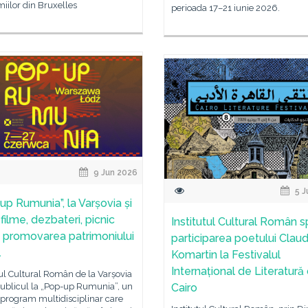
iilor din Bruxelles
perioada 17–21 iunie 2026.
9 Jun 2026
5 J
up Rumunia”, la Varșovia și
filme, dezbateri, picnic
Institutul Cultural Român sp
ar, promovarea patrimoniului
participarea poetului Claud
l
Komartin la Festivalul
Internațional de Literatură 
tul Cultural Român de la Varșovia
publicul la „Pop-up Rumunia”, un
Cairo
program multidisciplinar care