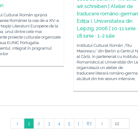
ân
wir schreiben | Atelier de
traducere româno-germa
tul Cultural Român sprijină
parea României la cea de-a XIV-a
Ediția I, Universitatea din
a Nopții Literaturii Europene de la
Leipzig, 2006 | 10-11 iunie 
a, unul dintre cele mai
18 iunie · 1-2 iulie
nte proiecte culturale organizate
aua EUNIC Portugalia.
Institutul Cultural Român „Titu
entul, integrat în programul
Maiorescu” din Berlin și Centrul N
rilor
al Cărții, în parteneriat cu Institut
Romanistică al Universității din Le
organizează un atelier de
traducere literară româno-germa
alcătuit din trei sesiuni intensive,
1
2
3
4
5
|
87