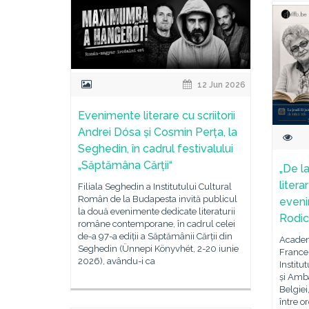
12 Jun 2026
Evenimente literare cu scriitorii
Andrei Dósa și Cosmin Perța, la
Seghedin, în cadrul festivalului
„Săptămâna Cărții“
„De la
liter
Filiala Seghedin a Institutului Cultural
Român de la Budapesta invită publicul
eveni
la două evenimente dedicate literaturii
Rodic
române contemporane, în cadrul celei
de-a 97-a ediții a Săptămânii Cărții din
Academ
Seghedin (Ünnepi Könyvhét, 2-20 iunie
Francez
2026), avându-i ca
Institu
și Amb
Belgiei
între o