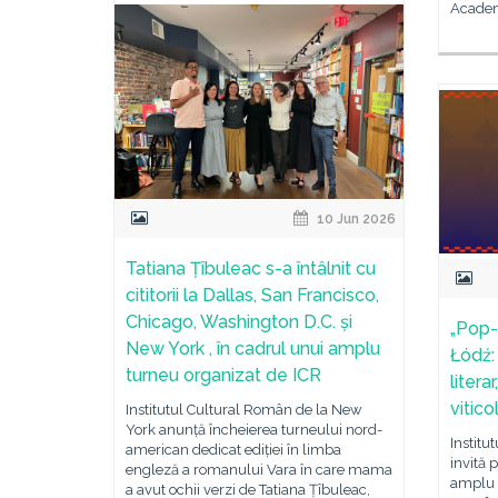
Academ
10 Jun 2026
Tatiana Țîbuleac s-a întâlnit cu
cititorii la Dallas, San Francisco,
Chicago, Washington D.C. și
„Pop-
New York , în cadrul unui amplu
Łódź: 
turneu organizat de ICR
liter
vitico
Institutul Cultural Român de la New
York anunță încheierea turneului nord-
Institu
american dedicat ediției în limba
invită 
engleză a romanului Vara în care mama
amplu 
a avut ochii verzi de Tatiana Țîbuleac,