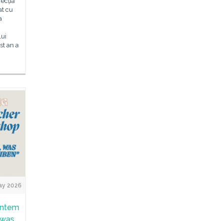
recția
at cu
a
lui
st an a
ay 2026
untem
 was