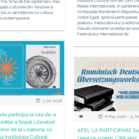
Institutul Cultural Român, prin Di
rmă, timp de trei săptămâni, mai
Relații Internaționale, în parteneri
pații culturale din Varșovia și
Ambasada României în Republic
 locuri de întâlnire cu cultura
Arabă Egipt, sprijină participarea
 contemporană.
poetului, traducătorului și editoru
Claudiu Komartin la ediția din ace
Festivalului Internațional de
3 Jun 2026
ia participă la cea de-a
8 May 2026 - 31 M
ediție a Nopții Literaturii
ene de la Lisabona, cu
APEL LA PARTICIPARE S
nul Institutului Cultural
ceea ce scriem / Wir sind,