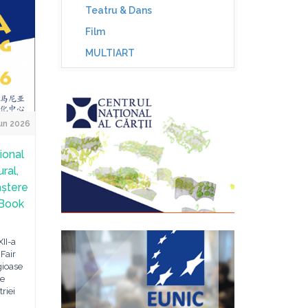
Teatru & Dans
Film
MULTIART
un 2026
ional
ral,
aștere
 Book
II-a
 Fair
gioase
te
triei