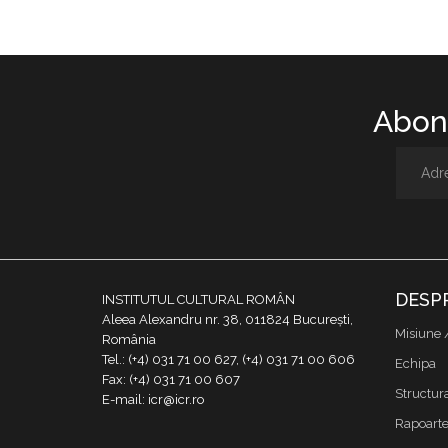
Abone
DESP
INSTITUTUL CULTURAL ROMÂN
Aleea Alexandru nr. 38, 011824 București,
Misiune 
România
Tel.: (+4) 031 71 00 627, (+4) 031 71 00 606
Echipa
Fax: (+4) 031 71 00 607
Structur
E-mail: icr@icr.ro
Rapoarte 