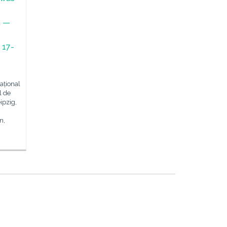
n —
· 17-
ațional
ul de
ipzig,
n,