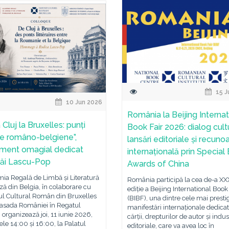
15 J
10 Jun 2026
România la Beijing Internat
 Cluj la Bruxelles: punți
Book Fair 2026: dialog cultu
are româno-belgiene”,
lansări editoriale și recuno
ment omagial dedicat
internațională prin Special
ăi Lascu-Pop
Awards of China
ia Regală de Limbă și Literatură
România participă la cea de-a XXX
ă din Belgia, în colaborare cu
ediție a Beijing International Book
tul Cultural Român din Bruxelles
(BIBF), una dintre cele mai presti
asada României în Regatul
manifestări internaționale dedica
, organizează joi, 11 iunie 2026,
cărții, drepturilor de autor și indus
rele 14:00 și 16:00, la Palatul
editoriale, care va avea loc în