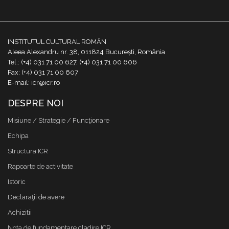
INSTITUTUL CULTURAL ROMÂN
Aleea Alexandru nr. 38, 011824 București, România
Tel.: (+4) 031 71 00 627, (+4) 031 71 00 606
Fax: (+4) 031 71 00 607
E-mail: icr@icr.ro
DESPRE NOI
Misiune / Strategie / Funcţionare
Echipa
Structura ICR
Rapoarte de activitate
Istoric
Declaraţii de avere
Achizitii
Nota de fundamentare cladire ICR