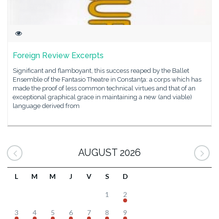
Foreign Review Excerpts
Significant and flamboyant, this success reaped by the Ballet
Ensemble of the Fantasio Theatre in Constanţa: a corps which has
made the proof of less common technical virtues and that of an
exceptional graphical grace in maintaining a new (and viable)
language derived from
AUGUST 2026
L
M
M
J
V
S
D
1
2
3
4
5
6
7
8
9