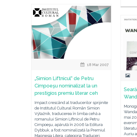
18 Mar 2007
„Simion Liftnicul” de Petru
Cimpoeşu nominalizat la un
Seară
prestigios premiu literar ceh
Wanda
Impact crescând al traducerilor sprijinite
Monogra
de Institutul Cultural Român Simion
Wanda M
Výtažník, traducerea în limba cehă a
mai 202
romanului Simion Liftnicul de Petru
evenim
Cimpoeşu, apărută în 2006 la Editura
literat
Dybbuk, a fost nominalizată la Premiul
Auriu a
Magnesia Litera, categoria Traduceri,