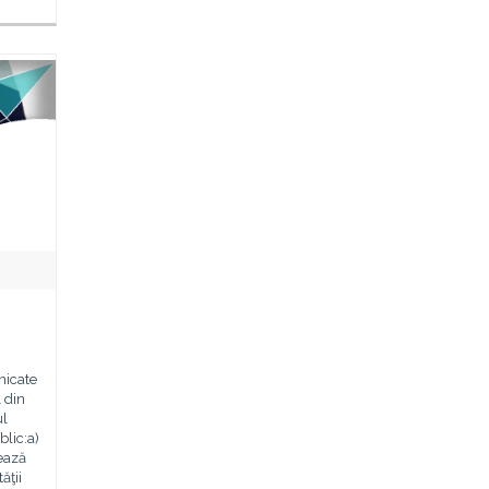
nicate
1 din
ul
blic:a)
ează
ăţii