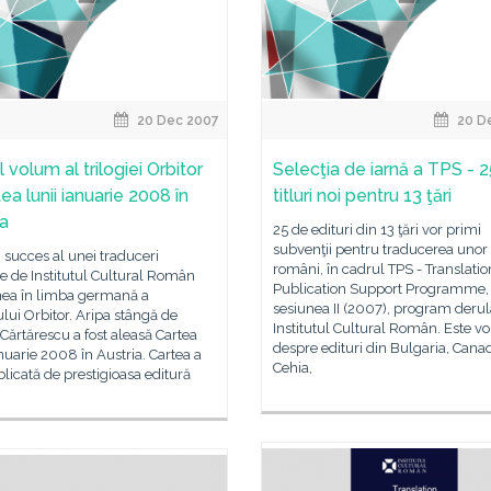
20 Dec 2007
20 D
 volum al trilogiei Orbitor
Selecţia de iarnă a TPS - 
ea lunii ianuarie 2008 în
titluri noi pentru 13 ţări
ia
25 de edituri din 13 ţări vor primi
subvenţii pentru traducerea unor 
 succes al unei traduceri
români, în cadrul TPS - Translati
ite de Institutul Cultural Român
Publication Support Programme,
nea în limba germană a
sesiunea II (2007), program derul
ui Orbitor. Aripa stângă de
Institutul Cultural Român. Este v
Cărtărescu a fost aleasă Cartea
despre edituri din Bulgaria, Cana
anuarie 2008 în Austria. Cartea a
Cehia,
blicată de prestigioasa editură