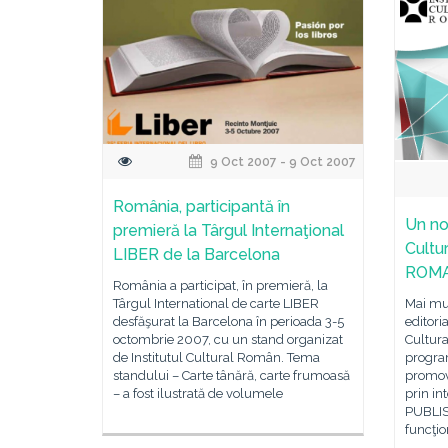
9 Oct 2007 - 9 Oct 2007
România, participantă în
Un no
premieră la Târgul Internaţional
Cultu
LIBER de la Barcelona
ROMA
România a participat, în premieră, la
Târgul International de carte LIBER
Mai mul
desfăşurat la Barcelona în perioada 3-5
editori
octombrie 2007, cu un stand organizat
Cultur
de Institutul Cultural Român. Tema
program
standului – Carte tânără, carte frumoasă
promovă
– a fost ilustrată de volumele
prin in
PUBLIS
funcţi