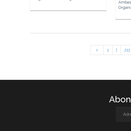
Ambasa
Organi
1
|
211
Abone