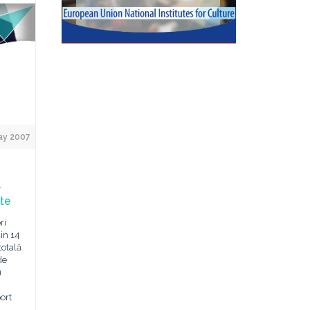
ay 2007
l
ate
ri
in 14
totală
de
u
ort