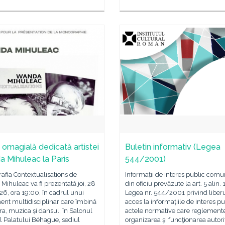
 omagială dedicată artistei
Buletin informativ (Legea
 Mihuleac la Paris
544/2001)
fia Contextualisations de
Informații de interes public comu
ihuleac va fi prezentată joi, 28
din oficiu prevăzute la art. 5 alin. 
6, ora 19:00, în cadrul unui
Legea nr. 544/2001 privind liber
ent multidisciplinar care îmbină
acces la informațiile de interes pu
ura, muzica și dansul, în Salonul
actele normative care reglement
l Palatului Béhague, sediul
organizarea şi funcţionarea autorit