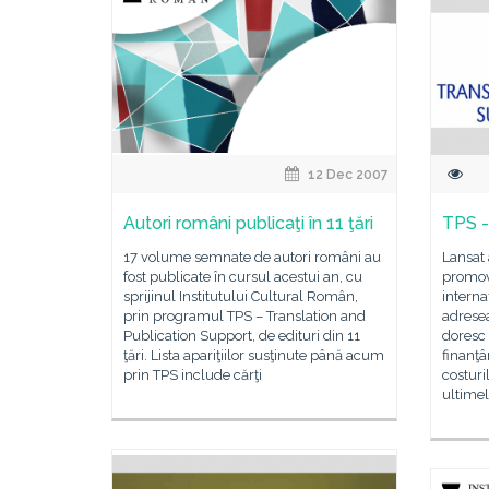
12 Dec 2007
Autori români publicaţi în 11 ţări
TPS -
17 volume semnate de autori români au
Lansat 
fost publicate în cursul acestui an, cu
promov
sprijinul Institutului Cultural Român,
interna
prin programul TPS – Translation and
adresea
Publication Support, de edituri din 11
doresc 
ţări. Lista apariţiilor susţinute până acum
finanţâ
prin TPS include cărţi
costuri
ultime