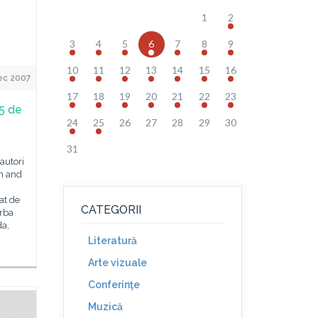
1
2
3
4
5
6
7
8
9
10
11
12
13
14
15
16
ec 2007
17
18
19
20
21
22
23
25 de
24
25
26
27
28
29
30
31
autori
on and
at de
CATEGORII
orba
da,
Literatură
Arte vizuale
Conferinţe
Muzică