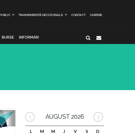
 PUBLIC
TRANSPARENȚĂ DECIZIONALĂ
CONTACT
CARIERE
BURSE
INFORMĂRI
AUGUST 2026
L
M
M
J
V
S
D