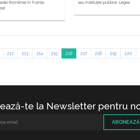
dei României în Franța.
sau instituţiei publice: Legea
zat
212
213
214
215
216
217
218
219
220
ază-te la Newsletter pentru no
ABONEAZĂ