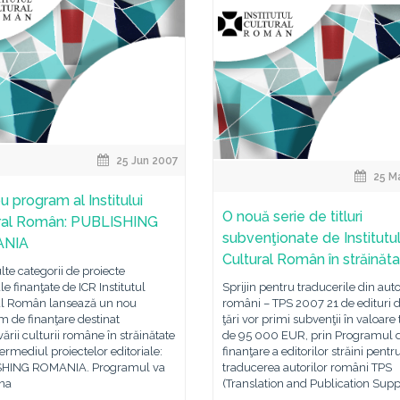
25 Jun 2007
25 M
u program al Institului
O nouă serie de titluri
ral Român: PUBLISHING
subvenţionate de Institutu
NIA
Cultural Român în străinăt
te categorii de proiecte
ale finanţate de ICR Institutul
Sprijin pentru traducerile din auto
al Român lansează un nou
români – TPS 2007 21 de edituri d
 de finanţare destinat
ţări vor primi subvenţii în valoare 
rii culturii române în străinătate
de 95 000 EUR, prin Programul 
termediul proiectelor editoriale:
finanţare a editorilor străini pentr
HING ROMANIA. Programul va
traducerea autorilor români TPS
ona
(Translation and Publication Supp