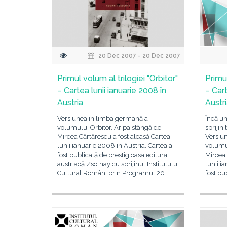
20 Dec 2007 - 20 Dec 2007
Primul volum al trilogiei "Orbitor"
Primul
– Cartea lunii ianuarie 2008 în
– Cart
Austria
Austr
Versiunea în limba germană a
Încă un
volumului Orbitor. Aripa stângă de
sprijin
Mircea Cărtărescu a fost aleasă Cartea
Versiu
lunii ianuarie 2008 în Austria. Cartea a
volumul
fost publicată de prestigioasa editură
Mircea 
austriacă Zsolnay cu sprijinul Institutului
lunii i
Cultural Român, prin Programul 20
fost pu