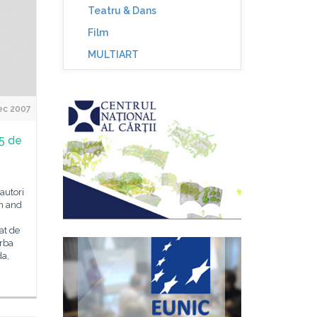
Teatru & Dans
Film
MULTIART
ec 2007
25 de
autori
on and
at de
orba
da,