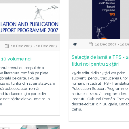
19 Dec 2007 - 19 D
10 Dec 2007 - 10 Dec 2007
Selecţia de iarnă a TPS - 
 10 volume noi
titluri noi pentru 13 ţări
anul trecut cu scopul de a
a literatura română pe piaţa
25 de edituri din 13 ţări vor primi
ţională de carte, TPS se
subvenţii pentru traducerea unor 
ză editurilor din străinătate care
români, în cadrul TPS - Translati
să publice autori români,
Publication Support Programme,
nd traducerea şi o parte din
sesiunea II (2007), program derul
le de tipărire ale volumelor. În
Institutul Cultural Român. Este v
le
despre edituri din Bulgaria, Cana
Cehia,