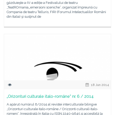
găzduieşte a-IV-a ediție a Festivalului de teatru
„TeatROmania_emersioni sceniche”, organizat împreună cu
Compania de teatru Telluris, FIRI (Forumul Intelectualilor Români
din Italia) şi susţinut de
18 Jun 2014
„Orizonturi culturale italo-române” nr. 6 / 2014
A apărut numărul 6/2014 al revistei interculturale bilingve
„Orizonturi culturale italo-române / Orizzonti culturali italo-
romeni”, înregistrată în Italia cu ISSN 2240-9645 şi accesibilă la