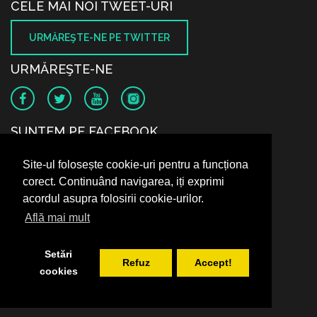
CELE MAI NOI TWEET-URI
URMĂREŞTE-NE PE TWITTER
URMĂREŞTE-NE
SUNTEM PE FACEBOOK
Site-ul folosește cookie-uri pentru a funcționa
corect. Continuând navigarea, iți exprimi
acordul asupra folosirii cookie-urilor.
Află mai mult
Setări
Refuz
Accept!
cookies