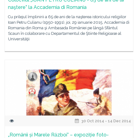
naştere” la Accademia di Romania
Cu prilejul împlinirii a 65 de ani de la naşterea istoricului religiilor
Ioan Petru Culianu (1950-1991), joi, 29 ianuarie 2015, Accademia di
Romania din Roma şi Ambasada României pe lângă Sfântul
Scaun în colaborare cu Departamentul de Ştiinte Religioase al
Universităţii
30 Oct 2014 - 14 Dec 2014
„Românii și Marele Război” – expoziție foto-