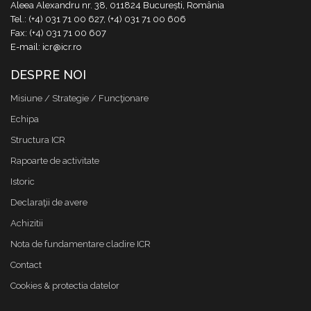
Aleea Alexandru nr. 38, 011824 București, România
Tel.: (+4) 031 71 00 627, (+4) 031 71 00 606
Fax: (+4) 031 71 00 607
E-mail: icr@icr.ro
DESPRE NOI
Misiune / Strategie / Funcţionare
Echipa
Structura ICR
Rapoarte de activitate
Istoric
Declaraţii de avere
Achizitii
Nota de fundamentare cladire ICR
Contact
Cookies & protectia datelor