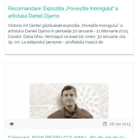
Recomandare: Expoziția „Poveştile Inorogului“ a
artistului Daniel Djamo
Victoria Art Center găzduiește expoziția „Poveştile Inorogului“ a
artistului Daniel Djamo în perioada 30 ianuarie - 21 februarie 2015.
Curator: Daria Ghiu. Vernisajul va avea loc vineri, 30 ianuarie, ora
19. 00. La adăpostul personei – profitabila mască de
28 Jan 2015
Colocviul „IOAN PETRU CULIANU - 65 de ani de la