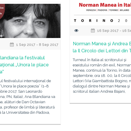
16 Sep 2017 - 16 S
Norman Manea şi Andrea B
1 Sep 2017 - 8 Sep 2017
la Il Circolo dei Lettori din 
landiana la festivalul
Turneul în Italia al scriitorului şi
naţional „Unora le place
eseistului român din exil, Norma
Manea, continuă la Torino, în data
a”
septembrie, ora 18. 00, la Il Circo
ul festivalului internaţional de
Lettori (Via Giambattista Bogino, n
“Unora le place poezia” (1–8
dialogul dintre Norman Manea şi
brie 2017, San Leonardo
scriitorul italian Andrea Bajani,
ina, PN, Italia), Ana Blandiana va
pa, alături de Dan Octavian
, profesor de limbă şi literatură
la Universitatea din Padova,