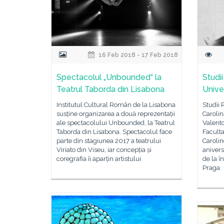
16 Feb 2018 - 17 Feb 2018
Spectacolul „Unbounded“ la
Studi
Teatrul Taborda din Lisabona
Unive
Institutul Cultural Român de la Lisabona
Studii 
susține organizarea a două reprezentații
Caroli
ale spectacolului Unbounded, la Teatrul
Valento
Taborda din Lisabona. Spectacolul face
Faculta
parte din stagiunea 2017 a teatrului
Caroli
Viriato din Viseu, iar concepția și
anivers
coregrafia îi aparțin artistului
de la î
Praga.