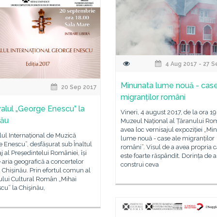
4 Aug 2017 - 27 S
Minunata lume nouă - case
20 Sep 2017
migranților români
valul „George Enescu” la
Vineri, 4 august 2017, de la ora 19
nău
Muzeul Național al Țăranului Ro
avea loc vernisajul expoziției „Mi
lul Internațional de Muzică
lume nouă - case ale migranților
 Enescu”, desfășurat sub Înaltul
români”. Visul de a avea propria 
j al Președintelui României, își
este foarte răspândit. Dorința de a
 aria geografică a concertelor
construi ceva
 Chișinău. Prin efortul comun al
tului Cultural Român „Mihai
cu” la Chişinău,