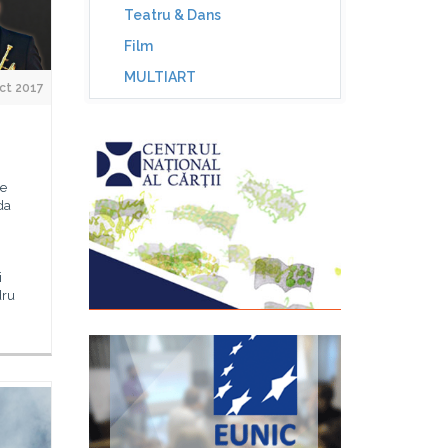
Teatru & Dans
Film
MULTIART
ct 2017
ie
da
i
dru