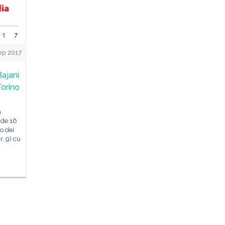
ep 2017
ajani
Torino
n
 de 16
lo dei
r. 9) cu