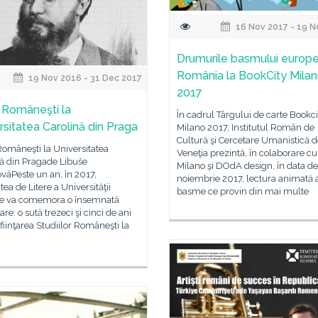
16 Nov 2017 - 19 N
Drumurile basmului europe
România la BookCity Mila
19 Nov 2016 - 31 Dec 2017
2017
i Româneşti la
În cadrul Târgului de carte Bookci
rsitatea Carolină din Praga
Milano 2017, Institutul Român de
Cultură şi Cercetare Umanistică d
Româneşti la Universitatea
Veneţia prezintă, în colaborare c
nă din Pragade Libuše
Milano şi DOdA design, în data de
váPeste un an, în 2017,
noiembrie 2017, lectura animată 
tea de Litere a Universităţii
basme ce provin din mai multe
ne va comemora o însemnată
are: o sută trezeci şi cinci de ani
nfiinţarea Studiilor Româneşti la