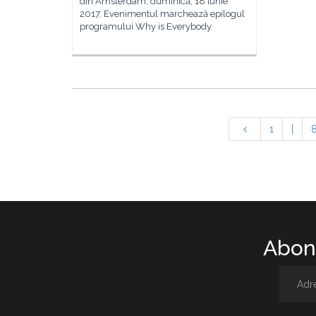
din Amsterdam, duminică, 18 iunie
2017. Evenimentul marchează epilogul
programului Why is Everybody
1
|
Abone