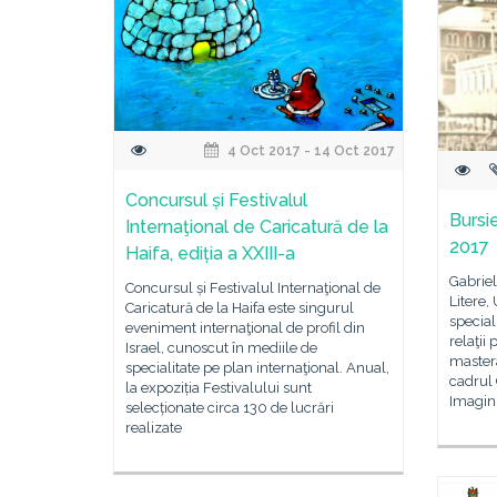
4 Oct 2017 - 14 Oct 2017
Concursul și Festivalul
Bursie
Internaţional de Caricatură de la
2017
Haifa, ediția a XXIII-a
Gabriel
Concursul și Festivalul Internaţional de
Litere,
Caricatură de la Haifa este singurul
special
eveniment internaţional de profil din
relaţii
Israel, cunoscut în mediile de
mastera
specialitate pe plan internaţional. Anual,
cadrul 
la expoziția Festivalului sunt
Imagini
selecționate circa 130 de lucrări
realizate