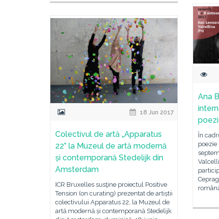
Ana B
inter
18 Jun 2017
poezi
Colectivul de artă „Apparatus
În cadr
poezie 
22” la Muzeul de artă modernă
septem
și contemporană Stedelijk din
Valcell
Amsterdam
partici
Cepraga
ICR Bruxelles susţine proiectul Positive
română 
Tension (on curating) prezentat de artiștii
colectivului Apparatus 22, la Muzeul de
artă modernă și contemporană Stedelijk