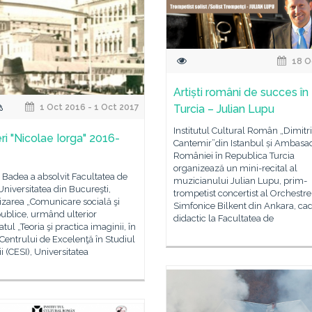
18 O
Artiști români de succes în
1 Oct 2016 - 1 Oct 2017
Turcia – Julian Lupu
Institutul Cultural Român „Dimitr
ri "Nicolae Iorga" 2016-
Cantemir”din Istanbul și Ambasa
României în Republica Turcia
organizează un mini-recital al
 Badea a absolvit Facultatea de
muzicianului Julian Lupu, prim-
 Universitatea din Bucureşti,
trompetist concertist al Orchestre
izarea „Comunicare socială şi
Simfonice Bilkent din Ankara, ca
 publice, urmând ulterior
didactic la Facultatea de
tul „Teoria şi practica imaginii, în
Centrului de Excelenţă în Studiul
i (CESI), Universitatea