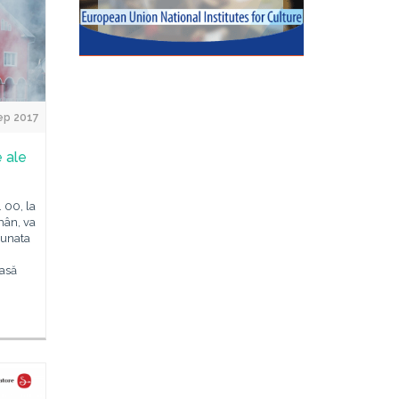
ep 2017
 ale
. 00, la
mân, va
nunata
casă