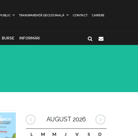
 PUBLIC
TRANSPARENȚĂ DECIZIONALĂ
CONTACT
CARIERE
BURSE
INFORMĂRI
AUGUST 2026
L
M
M
J
V
S
D