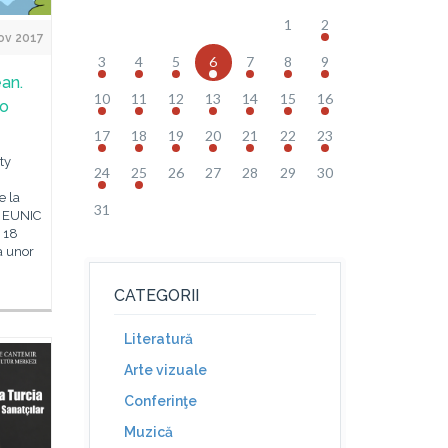
1
2
ov 2017
3
4
5
6
7
8
9
an.
10
11
12
13
14
15
16
no
17
18
19
20
21
22
23
ty
24
25
26
27
28
29
30
e la
31
u EUNIC
 18
a unor
CATEGORII
Literatură
Arte vizuale
Conferinţe
Muzică