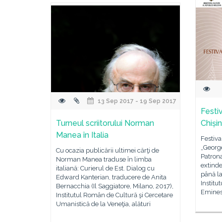
13 Sep 2017 - 19 Sep 2017
Festi
Turneul scriitorului Norman
Chiși
Manea în Italia
Festiva
„George
Cu ocazia publicării ultimei cărţi de
Patrona
Norman Manea traduse în limba
extinde
italiană: Curierul de Est. Dialog cu
până la
Edward Kanterian, traducere de Anita
Institu
Bernacchia (Il Saggiatore, Milano, 2017),
Emines
Institutul Român de Cultură şi Cercetare
Umanistică de la Veneţia, alături