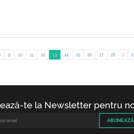
8
9
10
11
12
13
14
15
16
17
18
|
2
ază-te la Newsletter pentru no
ABONEAZĂ