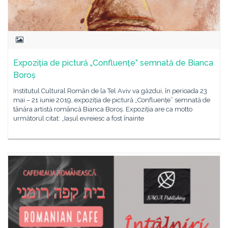
Expoziția de pictură „Confluențe” semnată de Bianca
Boroș
Institutul Cultural Român de la Tel Aviv va găzdui, în perioada 23
mai – 21 iunie 2019, expoziția de pictură „Confluențe” semnată de
tânăra artistă româncă Bianca Boroș. Expoziția are ca motto
următorul citat: „Iașul evreiesc a fost înainte