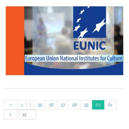
1
|
55
56
57
58
59
60
61