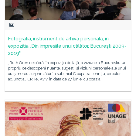
Fotografia, instrument de arhivă personală, în
expoziția „Din impresiile unui călător. București 2009-
2019"
„Ruth Oren ne oferă, în expoziția de față, o viziune a Bucureștiului
propriu ce descoperă nuanțe, sugestii și viziuni personale ale unui
oraș mereu surprinzător”,a subliniat Cleopatra Lorințiu, director
adjunct al ICR Tel Aviv, în data de 27 iunie, cu ocazia