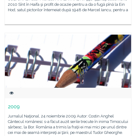
2010 Sînt în Haifa şi profit de ocazie pentru a da o fugă pînă la Ein
Hod, satul pictorilor întemeiat după 1948 de Marcel Iancu, pentru a
2009
Jurnalul Naţional, 24 noiembrie 2009 Autor: Costin Anghel
Cântecul românesc s-a făcut auzit serile trecute în inima Timocului
sârbesc, la Bor. România a trimis la fraţii ei mai mici pe unul dintre
cei mai de seamă interpreţi ai ţării, pe maestrul Tudor Gheorghe.