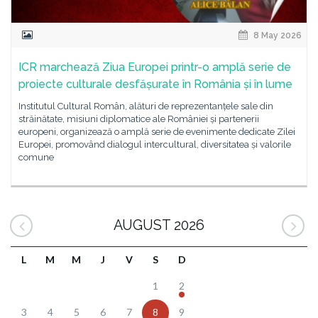
8 May 2026
ICR marchează Ziua Europei printr-o amplă serie de
proiecte culturale desfășurate în România și în lume
Institutul Cultural Român, alături de reprezentanțele sale din
străinătate, misiuni diplomatice ale României și partenerii
europeni, organizează o amplă serie de evenimente dedicate Zilei
Europei, promovând dialogul intercultural, diversitatea și valorile
comune
AUGUST 2026
L
M
M
J
V
S
D
1
2
3
4
5
6
7
8
9