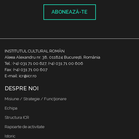
ABONEAZĂ-TE
INSTITUTUL CULTURAL ROMÂN
Aleea Alexandru nr. 38, 011824 București, România
Tel.: (+4) 031 71 00 627, (+4) 031 71 00 606
Fax: (+4) 031 71 00 607
E-mail: icr@icr.ro
DESPRE NOI
Misiune / Strategie / Funcţionare
Echipa
Structura ICR
Rapoarte de activitate
Istoric