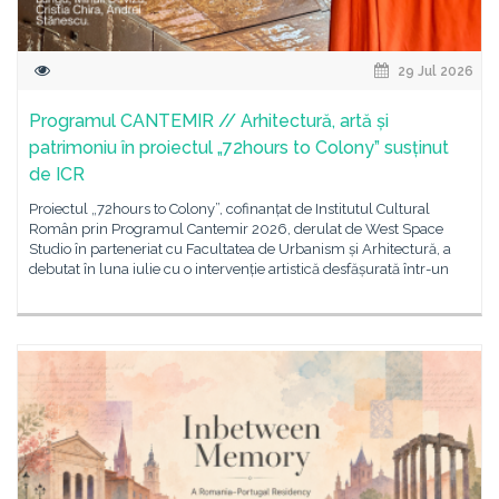
29 Jul 2026
Programul CANTEMIR // Arhitectură, artă și
patrimoniu în proiectul „72hours to Colony” susținut
de ICR
Proiectul „72hours to Colony”, cofinanțat de Institutul Cultural
Român prin Programul Cantemir 2026, derulat de West Space
Studio în parteneriat cu Facultatea de Urbanism și Arhitectură, a
debutat în luna iulie cu o intervenție artistică desfășurată într-un