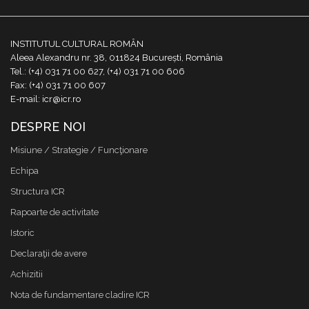
INSTITUTUL CULTURAL ROMÂN
Aleea Alexandru nr. 38, 011824 București, România
Tel.: (+4) 031 71 00 627, (+4) 031 71 00 606
Fax: (+4) 031 71 00 607
E-mail: icr@icr.ro
DESPRE NOI
Misiune / Strategie / Funcţionare
Echipa
Structura ICR
Rapoarte de activitate
Istoric
Declaraţii de avere
Achizitii
Nota de fundamentare cladire ICR