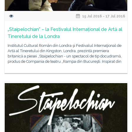
15 Jul 2016 - 17 Jul 2016
„Staipelochian” – la Festivalul Internațional de Artă al
Tineretului de la Londra
Institutul Cultural Român din Londra şi Festivalul Internaţional de
Artă al Tineretului din Kingston, Londra, prezintă premiera
britanică a piesei „Staipelochian - un spectacol de tip docudramă,
produs de Compania de teatru „Rampa din Bucureşti. Inspirat din