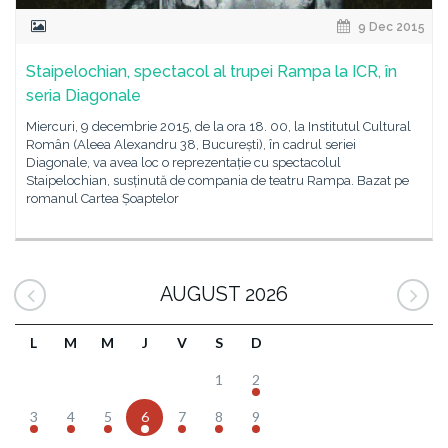
9 Dec 2015
Staipelochian, spectacol al trupei Rampa la ICR, în
seria Diagonale
Miercuri, 9 decembrie 2015, de la ora 18. 00, la Institutul Cultural
Român (Aleea Alexandru 38, București), în cadrul seriei
Diagonale, va avea loc o reprezentație cu spectacolul
Staipelochian, susținută de compania de teatru Rampa. Bazat pe
romanul Cartea Șoaptelor
AUGUST 2026
L
M
M
J
V
S
D
1
2
3
4
5
6
7
8
9