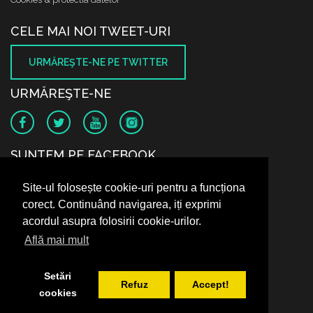
CELE MAI NOI TWEET-URI
URMĂREŞTE-NE PE TWITTER
URMĂREŞTE-NE
SUNTEM PE FACEBOOK
Site-ul folosește cookie-uri pentru a funcționa
corect. Continuând navigarea, iți exprimi
acordul asupra folosirii cookie-urilor.
Află mai mult
Setări
Refuz
Accept!
cookies