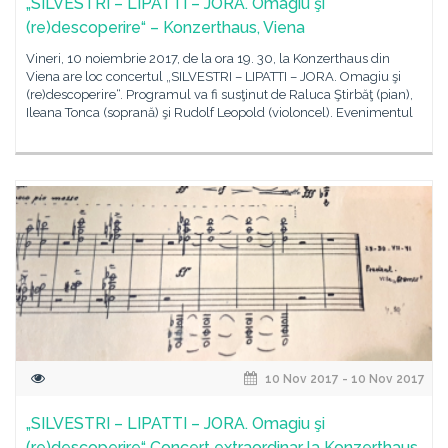
„SILVESTRI – LIPATTI – JORA. Omagiu şi
(re)descoperire“ – Konzerthaus, Viena
Vineri, 10 noiembrie 2017, de la ora 19. 30, la Konzerthaus din
Viena are loc concertul „SILVESTRI – LIPATTI – JORA. Omagiu şi
(re)descoperire“. Programul va fi susţinut de Raluca Ştirbăţ (pian),
Ileana Tonca (soprană) şi Rudolf Leopold (violoncel). Evenimentul
10 Nov 2017 - 10 Nov 2017
„SILVESTRI – LIPATTI – JORA. Omagiu şi
(re)descoperire“ Concert extraordinar la Konzerthaus