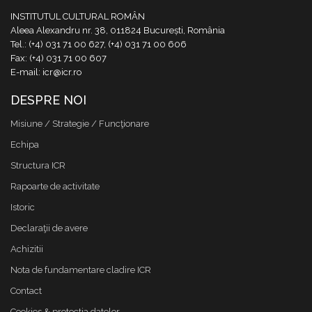
INSTITUTUL CULTURAL ROMÂN
Aleea Alexandru nr. 38, 011824 București, România
Tel.: (+4) 031 71 00 627, (+4) 031 71 00 606
Fax: (+4) 031 71 00 607
E-mail: icr@icr.ro
DESPRE NOI
Misiune / Strategie / Funcţionare
Echipa
Structura ICR
Rapoarte de activitate
Istoric
Declaraţii de avere
Achizitii
Nota de fundamentare cladire ICR
Contact
Cookies & protectia datelor