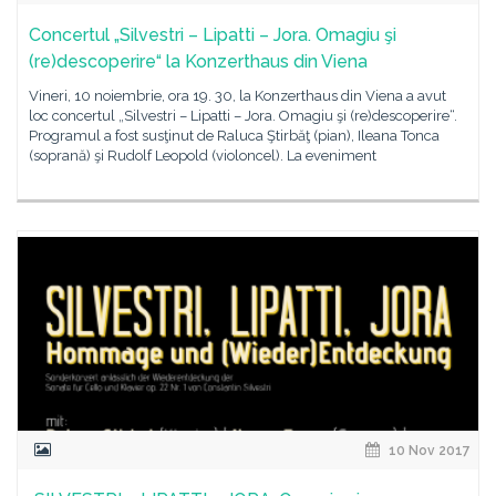
Concertul „Silvestri – Lipatti – Jora. Omagiu şi
(re)descoperire“ la Konzerthaus din Viena
Vineri, 10 noiembrie, ora 19. 30, la Konzerthaus din Viena a avut
loc concertul „Silvestri – Lipatti – Jora. Omagiu şi (re)descoperire“.
Programul a fost susţinut de Raluca Ştirbăţ (pian), Ileana Tonca
(soprană) şi Rudolf Leopold (violoncel). La eveniment
10 Nov 2017