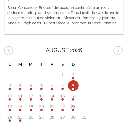
Seria „Concertelor Enescu” din acest an continuă cu un recital
dedicat marelui pianist şi compozitor Dinu Lipatti, la 100 de ani de
la naștere, susținut de violonistul Alexandru Tomescu şi pianista
Angela Drăghicescu. Punctul focal al programului este Sonatina
AUGUST 2026
L
M
M
J
V
S
D
1
2
3
4
5
6
7
8
9
10
11
12
13
14
15
16
17
18
19
20
21
22
23
24
25
26
27
28
29
30
31