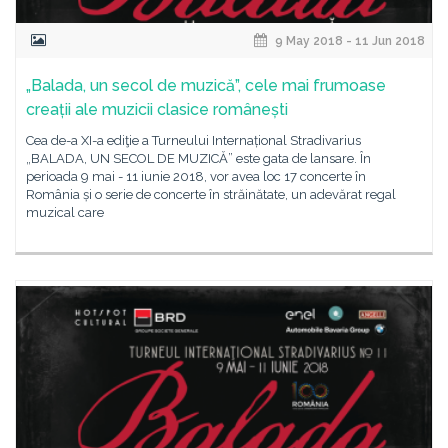
9 May 2018 - 11 Jun 2018
„Balada, un secol de muzică”, cele mai frumoase
creații ale muzicii clasice românești
Cea de-a XI-a ediţie a Turneului Internațional Stradivarius
„BALADA, UN SECOL DE MUZICĂ” este gata de lansare. În
perioada 9 mai - 11 iunie 2018, vor avea loc 17 concerte în
România și o serie de concerte în străinătate, un adevărat regal
muzical care