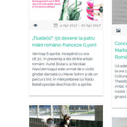
4 Apr 2017 - 20 Apr 2017
„Fluide(s)”: 50 desene la patru
Conce
mâini româno-franceze (Lyon)
Martie
Vernisaj 6 aprilie, începând cu ora
Rom
18:30, în prezenţa a doi dintre artiştii
români: Aurel Bulacu și Nicolae
Vă aște
AlexiVernisajul este urmat de o vizită
la ora 1
ghidat-dansată cu Marie Sohm şi de un
Cultur
parcurs liric în interpretarea lui Radu
Theodo
BataExpoziţie deschisă din 4 aprilie
Antal, 
(violă)
grupul „