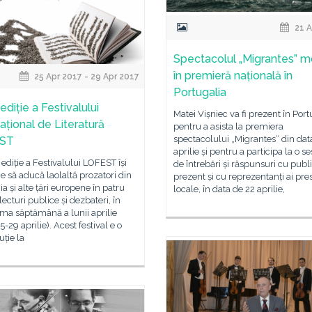
21 A
Spectacolul „Migrantes” m
în premieră națională în
25 Apr 2017 - 29 Apr 2017
Portugalia
 ediție a Festivalului
Matei Vișniec va fi prezent în Port
ațional de Literatură
pentru a asista la premiera
spectacolului „Migrantes“ din dat
ST
aprilie și pentru a participa la o s
ediție a Festivalului LOFEST își
de întrebări și răspunsuri cu publ
 să aducă laolaltă prozatori din
prezent și cu reprezentanți ai pre
 și alte țări europene în patru
locale, în data de 22 aprilie,
 lecturi publice și dezbateri, în
ma săptămână a lunii aprilie
5-29 aprilie). Acest festival e o
uție la