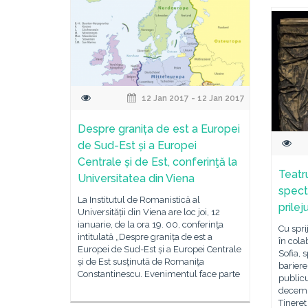
12 Jan 2017 - 12 Jan 2017
Despre granița de est a Europei
de Sud-Est și a Europei
Centrale și de Est, conferinţă la
Teatr
Universitatea din Viena
spect
La Institutul de Romanistică al
prilej
Universității din Viena are loc joi, 12
ianuarie, de la ora 19. 00, conferinţa
Cu spri
intitulată „Despre granița de est a
în col
Europei de Sud-Est și a Europei Centrale
Sofia, 
și de Est susţinută de Romaniţa
bariere
Constantinescu. Evenimentul face parte
publicu
decemb
Tineret