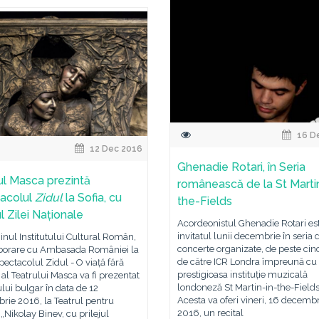
16 D
12 Dec 2016
Ghenadie Rotari, în Seria
ul Masca prezintă
românească de la St Marti
acolul
Zidul
la Sofia, cu
the-Fields
ul Zilei Naționale
Acordeonistul Ghenadie Rotari es
invitatul lunii decembrie în seria 
jinul Institutului Cultural Român,
concerte organizate, de peste cinc
aborare cu Ambasada României la
de către ICR Londra împreună cu
spectacolul Zidul - O viață fără
prestigioasa instituție muzicală
 al Teatrului Masca va fi prezentat
londoneză St Martin-in-the-Fields
lui bulgar în data de 12
Acesta va oferi vineri, 16 decemb
rie 2016, la Teatrul pentru
2016, un recital
 „Nikolay Binev, cu prilejul