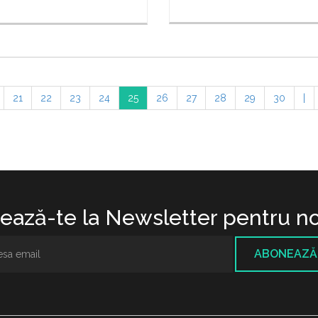
21
22
23
24
25
26
27
28
29
30
|
ază-te la Newsletter pentru no
ABONEAZĂ