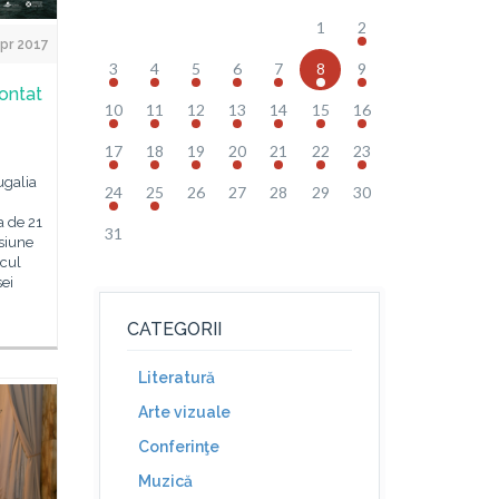
1
2
pr 2017
3
4
5
6
7
8
9
ontat
10
11
12
13
14
15
16
17
18
19
20
21
22
23
ugalia
24
25
26
27
28
29
30
a de 21
31
esiune
icul
sei
CATEGORII
Literatură
Arte vizuale
Conferinţe
Muzică