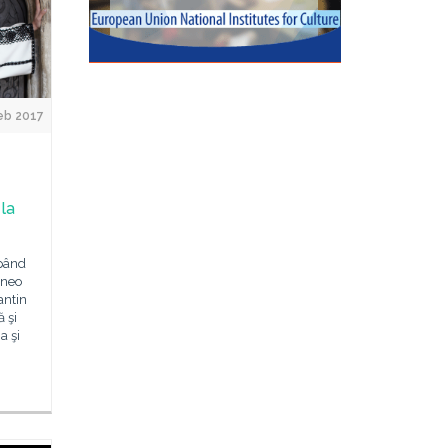
eb 2017
la
epând
eneo
antin
 şi
a şi