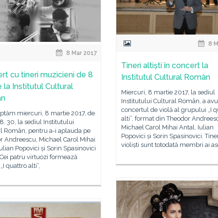
8 M
8 Mar 2017
Tineri altiști în concert la
rt cu tineri muzicieni de 8
Institutul Cultural Român
 la Institutul Cultural
Miercuri, 8 martie 2017, la sediul
ân
Institutului Cultural Român, a avu
concertul de violă al grupului „I q
ptăm miercuri, 8 martie 2017, de
alti”, format din Theodor Andrees
8. 30, la sediul Institutului
Michael Carol Mihai Antal, Iulian
al Român, pentru a-i aplauda pe
Popovici și Sorin Spasinovici. Tiner
r Andreescu, Michael Carol Mihai
violiști sunt totodată membri ai as
Iulian Popovici și Sorin Spasinovici
. Cei patru virtuozi formează
I quattro alti”,