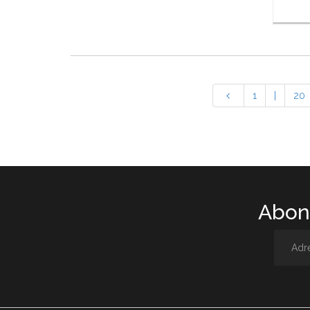
1
|
20
Abone