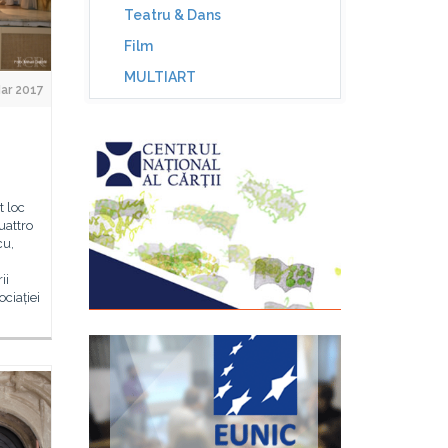
Teatru & Dans
Film
MULTIART
ar 2017
t loc
uattro
cu,
ii
ociației