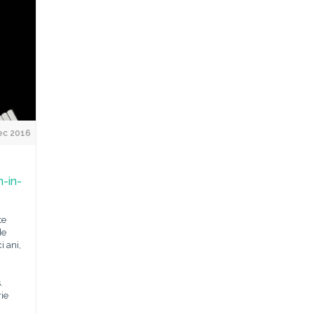
ec 2016
n-in-
te
de
i ani,
.
rie