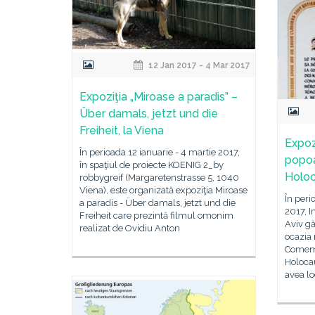
12 Jan 2017 - 4 Mar 2017
Expoziţia „Miroase a paradis” –
Über damals, jetzt und die
Freiheit, la Viena
Expozi
În perioada 12 ianuarie - 4 martie 2017,
popoa
în spaţiul de proiecte KOENIG 2_by
Holoca
robbygreif (Margaretenstrasse 5, 1040
Viena), este organizată expoziţia Miroase
În peri
a paradis - Über damals, jetzt und die
2017, I
Freiheit care prezintă filmul omonim
Aviv gă
realizat de Ovidiu Anton
ocazia 
Comemo
Holocau
avea lo