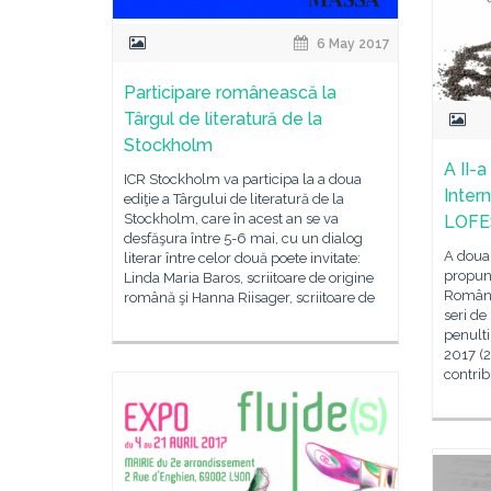
6 May 2017
Participare românească la
Târgul de literatură de la
Stockholm
A II-a
ICR Stockholm va participa la a doua
Intern
ediţie a Târgului de literatură de la
Stockholm, care în acest an se va
LOFE
desfăşura între 5-6 mai, cu un dialog
A doua 
literar între celor două poete invitate:
propune
Linda Maria Baros, scriitoare de origine
România
română şi Hanna Riisager, scriitoare de
seri de
penulti
2017 (2
contrib