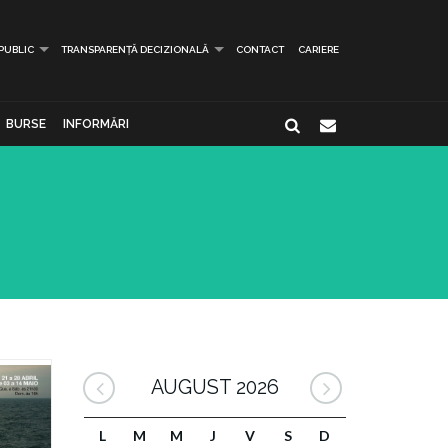
 PUBLIC
TRANSPARENȚĂ DECIZIONALĂ
CONTACT
CARIERE
BURSE
INFORMĂRI
AUGUST 2026
L
M
M
J
V
S
D