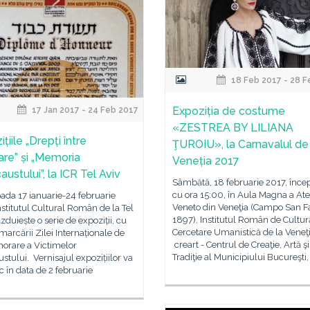
18 Feb 2017 - 28 F
Expoziția de costume
17 Jan 2017 - 24 Feb 2017
«ZESTREA BY LILIANA
țiile „Drepți între
ŢUROIU», la Carnavalul de 
re” și „Memoria
Veneția 2017
ustului”, la ICR Tel Aviv
Sâmbătă, 18 februarie 2017, înc
cu ora 15:00, în Aula Magna a At
oada 17 ianuarie-24 februarie
Veneto din Veneţia (Campo San F
nstitutul Cultural Român de la Tel
1897), Institutul Român de Cultură
zduiește o serie de expoziții, cu
Cercetare Umanistică de la Veneţi
marcării Zilei Internaționale de
creart - Centrul de Creaţie, Artă şi
rare a Victimelor
Tradiţie al Municipiului Bucureşti,
stului. Vernisajul expozițiilor va
c în data de 2 februarie