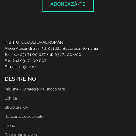
ABONEAZĂ-TE
INSTITUTUL CULTURAL ROMÂN
Aleea Alexandru nr. 38, 011824 București, România
Tel.: (+4) 031 71 00 627, (+4) 031 71 00 606
Fax: (+4) 031 71 00 607
E-mail: icr@icr.ro
DESPRE NOI
Misiune / Strategie / Funcţionare
Echipa
Structura ICR
Rapoarte de activitate
Istoric
Declaraţii de avere