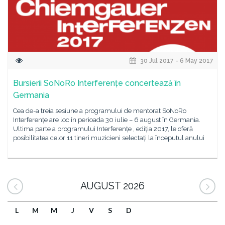
30 Jul 2017 - 6 May 2017
Bursierii SoNoRo Interferențe concertează în
Germania
Cea de-a treia sesiune a programului de mentorat SoNoRo
Interferențe are loc în perioada 30 iulie – 6 august în Germania.
Ultima parte a programului Interferențe , ediția 2017, le oferă
posibilitatea celor 11 tineri muzicieni selectați la începutul anului
AUGUST 2026
L
M
M
J
V
S
D