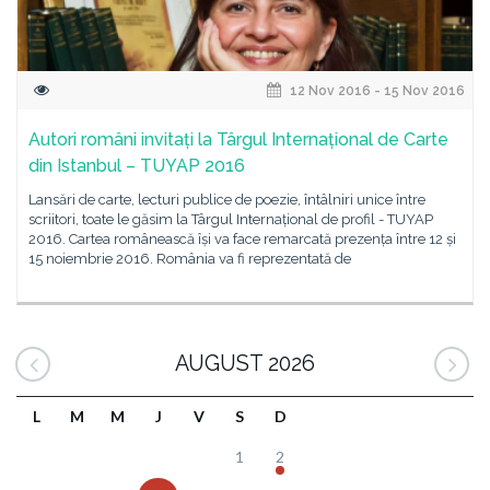
12 Nov 2016 - 15 Nov 2016
Autori români invitați la Târgul Internațional de Carte
din Istanbul – TUYAP 2016
Lansări de carte, lecturi publice de poezie, întâlniri unice între
scriitori, toate le găsim la Târgul Internațional de profil - TUYAP
2016. Cartea românească își va face remarcată prezența între 12 și
15 noiembrie 2016. România va fi reprezentată de
AUGUST 2026
L
M
M
J
V
S
D
1
2