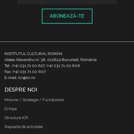
ABONEAZĂ-TE
INSTITUTUL CULTURAL ROMÂN
Aleea Alexandru nr. 38, 011824 București, România
Tel.: (+4) 031 71 00 627, (+4) 031 71 00 606
Fax: (+4) 031 71 00 607
E-mail: icr@icr.ro
DESPRE NOI
Misiune / Strategie / Funcţionare
Echipa
Structura ICR
Rapoarte de activitate