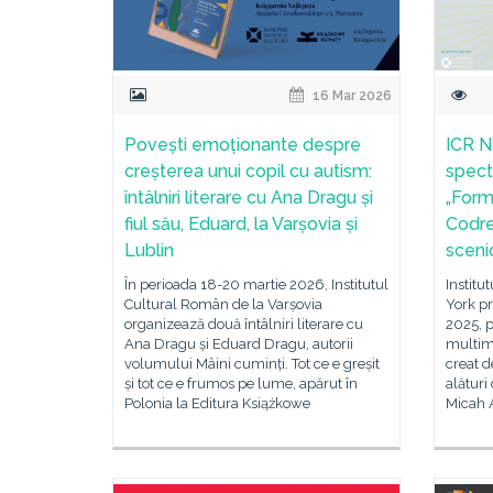
16 Mar 2026
Povești emoționante despre
ICR N
creșterea unui copil cu autism:
spect
întâlniri literare cu Ana Dragu și
„Form
fiul său, Eduard, la Varșovia și
Codre
Lublin
sceni
În perioada 18-20 martie 2026, Institutul
Institu
Cultural Român de la Varșovia
York pr
organizează două întâlniri literare cu
2025, 
Ana Dragu și Eduard Dragu, autorii
multime
volumului Mâini cuminți. Tot ce e greșit
creat d
și tot ce e frumos pe lume, apărut în
alături
Polonia la Editura Książkowe
Micah A