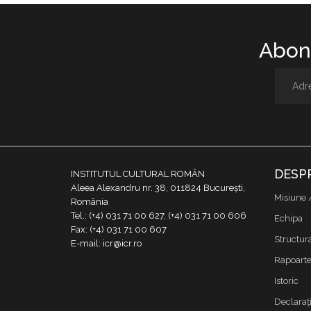
Abone
DESP
INSTITUTUL CULTURAL ROMÂN
Aleea Alexandru nr. 38, 011824 București,
Misiune 
România
Tel.: (+4) 031 71 00 627, (+4) 031 71 00 606
Echipa
Fax: (+4) 031 71 00 607
Structur
E-mail: icr@icr.ro
Rapoarte 
Istoric
Declaraţi