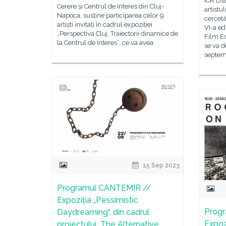
ICR Lis
Cerere și Centrul de Interes din Cluj-
artistu
Napoca, susține participarea celor 9
cercetă
artiști invitați în cadrul expoziției
VI-a ed
„Perspectiva Cluj. Traiectorii dinamice de
Film E
la Centrul de Interes”, ce va avea
se va d
septem
15 Sep 2023
Programul CANTEMIR //
Expoziția „Pessimistic
Prog
Daydreaming“, din cadrul
Expoz
proiectului „The Alternative