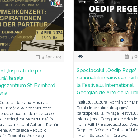
3 O
5 Apr 2024
Spectacolul „Oedip Rege” 
t „Inspirații de pe
naționalului craiovean part
ură”, la sala
la Festivalul Internațional
ngszentrum St. Bernhard
Georgian de Arte de la Tbil
iena
Institutul Cultural Român prin Dir
 Cultural Româno-Austriac
Relații Internaționale sprijină
 și Primăria Wiener Neustadt
participarea, la invitația Festivalul
zează concertul de muzică de
Internațional Georgian de Arte de 
„Inspirații de pe partitură”, în
Tbilisi (GIFT), a spectacolului „Oe
riat cu Institutul Cultural Român
Rege” de Sofocle a Teatrului Nați
Viena, Ambasada Republicii
„Marin Sorescu” din Craiova.
 în Republica Austria și