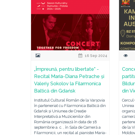
16 Sep 2024
„Împreună, pentru libertate” -
Concer
Recital Maria-Diana Petrache și
partit
Valeriy Sokolov la Filarmonica
Bildu
Baltică din Gdańsk
din V
Institutul Cultural Român de la Varșovia
Cercul
în parteneriat cu Filarmonica Baltică din
Unirea
Gdańsk și Uniunea de Creație
organi
Interpretativă a Muzicienilor din
cameră 
România organizează în data de 18
partene
septembrie a. c. , în Sala de Cameră a
de la 
Filarmonicii, un recital al pianistei Maria-
Moldova