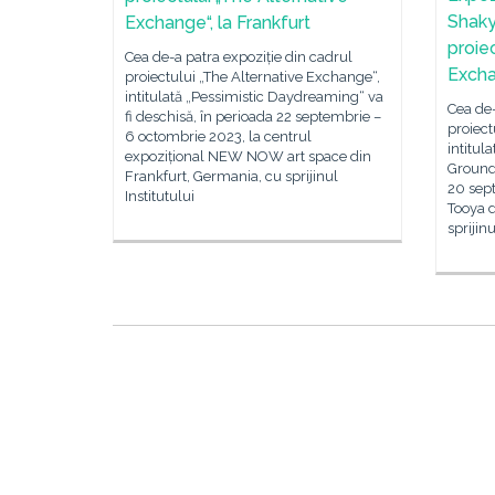
Shaky
Exchange“, la Frankfurt
proie
Cea de-a patra expoziție din cadrul
Excha
proiectului „The Alternative Exchange“,
intitulată „Pessimistic Daydreaming“ va
Cea de-
fi deschisă, în perioada 22 septembrie –
proiect
6 octombrie 2023, la centrul
intitul
expozițional NEW NOW art space din
Ground“
Frankfurt, Germania, cu sprijinul
20 sept
Institutului
Tooya d
sprijin