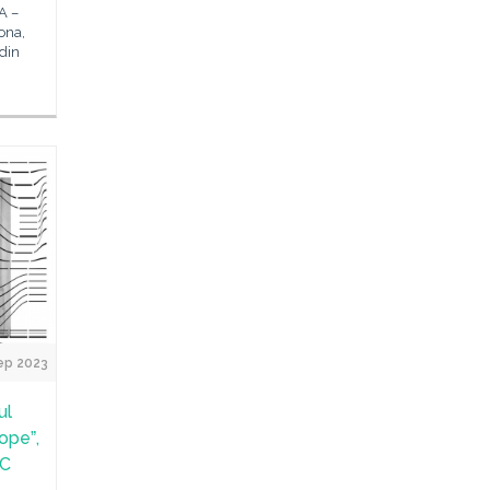
A –
ona,
 din
ep 2023
ul
opeˮ,
IC