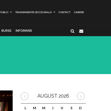
 PUBLIC
TRANSPARENȚĂ DECIZIONALĂ
CONTACT
CARIERE
BURSE
INFORMĂRI
AUGUST 2026
L
M
M
J
V
S
D