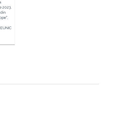
a
e 2023,
 din
opeˮ,
l EUNIC