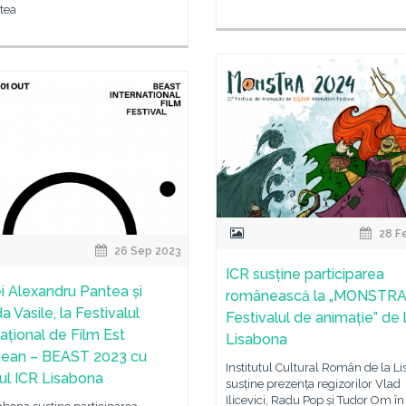
tea
28 F
26 Sep 2023
ICR susține participarea
i Alexandru Pantea și
românească la „MONSTRA
a Vasile, la Festivalul
Festivalul de animație” de 
național de Film Est
Lisabona
ean – BEAST 2023 cu
Institutul Cultural Român de la L
nul ICR Lisabona
susține prezența regizorilor Vlad
Ilicevici, Radu Pop și Tudor Om în