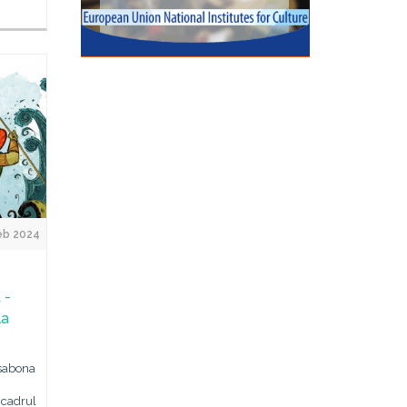
eb 2024
 -
la
isabona
 cadrul