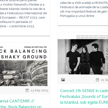
abona susține participarea
celei de-a XXIII-a ediţii a MONSTR
lui Andrei Alexandru Pantea și a
Festivalul de animație de la Lisab
toarei Iolanda Vasile la cea de-a
cel mai important festival de gen
iție a Festivalului Internațional de
Portugalia şi unul dintre
st European – BEAST 2023, care
esfășura în perioada 27
brie – 1 octombrie 2023,
21 S
Concert 7th SENSE în cadr
13 Sep 2023
Festivalului „Sounds of Eur
ramul CANTEMIR //
la Istanbul, sub egida EUN
iția „Rock Balancing on