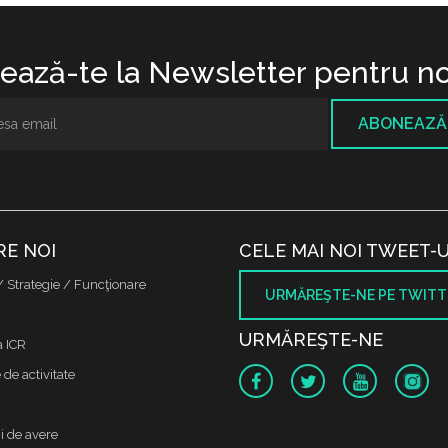
ază-te la Newsletter pentru no
ABONEAZĂ
RE NOI
CELE MAI NOI TWEET-U
/ Strategie / Funcţionare
URMĂREŞTE-NE PE TWITT
URMĂREŞTE-NE
a ICR
de activitate
i de avere