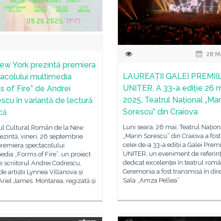
28 M
ew York prezintă premiera
LAUREAȚII GALEI PREMII
acolului multimedia
UNITER. A 33-a ediție 26 
s of Fire” de Andrei
2025, Teatrul Național „Mar
scu în variantă de lectură
Sorescu” din Craiova
că
Luni seara, 26 mai, Teatrul Națion
tul Cultural Român de la New
„Marin Sorescu” din Craiova a fos
ezintă, vineri, 26 septembrie
celei de-a 33-a ediții a Galei Premi
premiera spectacolului
UNITER, un eveniment de referin
dia „Forms of Fire”, un proiect
dedicat excelenței în teatrul rom
e scriitorul Andrei Codrescu,
Ceremonia a fost transmisă în dire
 de artiștii Lynnea Villanova și
Sala „Amza Pellea”
riel James. Montarea, regizată și