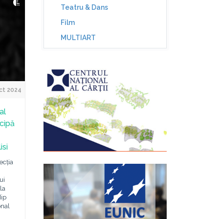
Teatru & Dans
Film
MULTIART
ct 2024
al
icipă
isi
ecția
ui
la
dip
onal