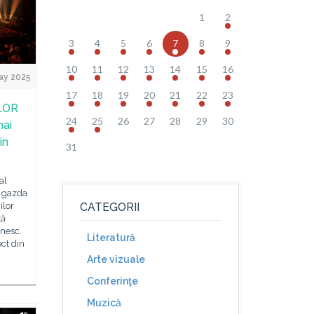
1
2
3
4
5
6
7
8
9
10
11
12
13
14
15
16
ay 2025
17
18
19
20
21
22
23
LOR
24
25
26
27
28
29
30
mai
in
31
al
t gazda
ilor
CATEGORII
ță
ânesc.
Literatură
ct din
Arte vizuale
Conferinţe
Muzică