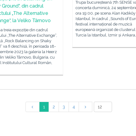
Trupa bucureșteană 7th SENSE v
 Ground“, din cadrul
concerta duminică, 24 septembri
ctului „The Alternative
ora 19:00, pe scena Alan Kadıköy
Istanbul, în cadrul „Sounds of Eur
nge“, la Veliko Târnovo
festival internațional de muzică
europeană organizat de clusteru
a treia expoziție din cadrul
Turcia la Istanbul, Izmir și Ankara,
ului „The Alternative Exchange“,
ată „Rock Balancing on Shaky
 va fi deschisă, în perioada 18-
embrie 2023 la galeria la Heerz
in Veliko Târnovo, Bulgaria, cu
ul Institutului Cultural Român,
1
2
3
4