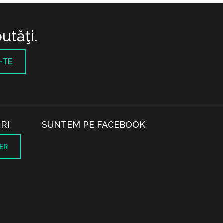
utăţi.
-TE
RI
SUNTEM PE FACEBOOK
ER