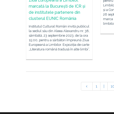
Ziua Europeană a Limbilor,
pentru
Limbilo
marcată la București de ICR și
și a Co
de institutele partenere din
26 sept
clusterul EUNIC România
marca 
limbilo
Institutul Cultural Român invită publicul
la sediul său din Aleea Alexandru nr. 38,
sâmbătă, 23 septembrie 2023, de la ora
15:00, pentru a sărbători împreună Ziua
Europeană a Limbilor. Expoziția de carte
„Literatura română tradusă în alte limbi”,
1
|
1