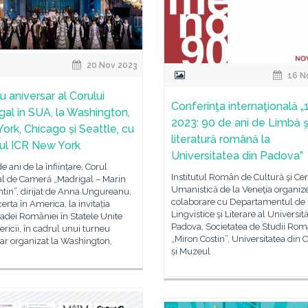
20 Nov 2023
16 N
u aniversar al Corului
Conferinţa internaţională 
gal în SUA, la Washington,
2023: 90 de ani de Limbă ş
ork, Chicago și Seattle, cu
literatură română la
inul ICR New York
Universitatea din Padova”
e ani de la înființare, Corul
Institutul Român de Cultură şi Ce
al de Cameră „Madrigal – Marin
Umanistică de la Veneţia organize
tin”, dirijat de Anna Ungureanu,
colaborare cu Departamentul de 
erta în America, la invitația
Lingvistice şi Literare al Universită
dei României în Statele Unite
Padova, Societatea de Studii Rom
ricii, în cadrul unui turneu
„Miron Costin”, Universitatea din
ar organizat la Washington,
și Muzeul