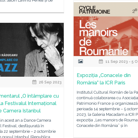
stul Sabin Laviniu Penea și de
11 Sep 2023 - 5 O
Expoziția „Conacele din
România” la ICR Paris
26 Sep 2023
Institutul Cultural Român de la Pa
entarul „O întâmplare cu
continuă colaborarea cu Asociația
 la Festivalul Internațional
Patrimonio France și organizează
perioada 14 septembrie – 5 octo
 Camera Istanbul
2023, la Galeria Macadam a ICR Pa
expoziția „Les manoirs de Rouma
 din acest an a Dance Camera
Conacele din România” și în
l Festival, desfășurată în
da 22 septembrie – 2 octombrie
n orașul Istanbul (Republica