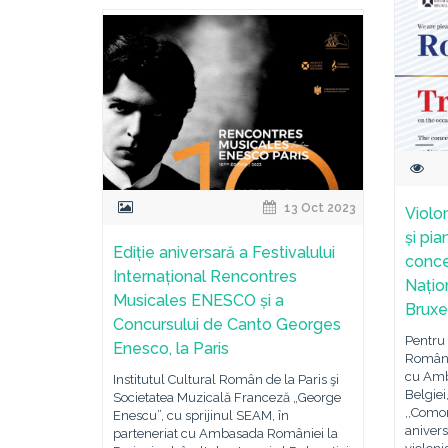
13 Oct 2023
Violo
și pia
Ediție aniversară a Festivalului
conce
Internațional Rencontres
Națio
Musicales ENESCO și a
Bruxe
Concursului de Canto Georges
Pentru
Enesco, la Paris
Românie
cu Amb
Institutul Cultural Român de la Paris şi
Belgiei
Societatea Muzicală Franceză „George
,,Comor
Enescu”, cu sprijinul SEAM, în
anivers
parteneriat cu Ambasada României la