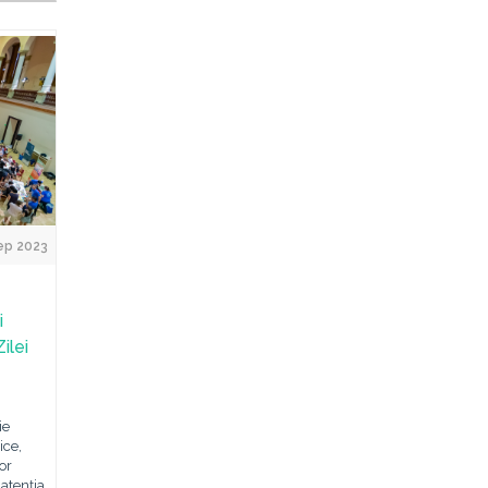
ep 2023
i
ilei
ie
ice,
or
 atenția