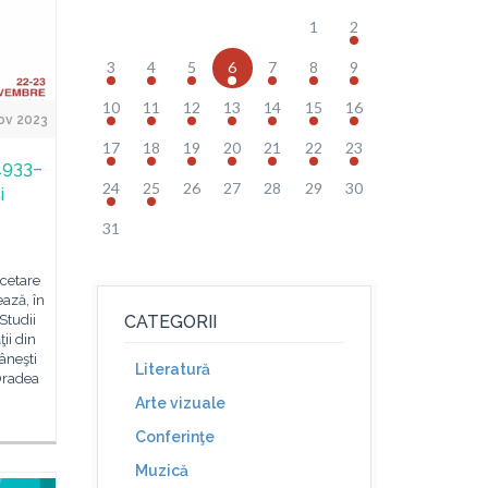
1
2
3
4
5
6
7
8
9
10
11
12
13
14
15
16
ov 2023
17
18
19
20
21
22
23
„1933–
24
25
26
27
28
29
30
i
31
rcetare
ază, în
Studii
CATEGORII
ţii din
âneşti
Literatură
 Oradea
Arte vizuale
Conferinţe
Muzică