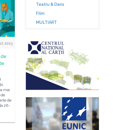
Teatru & Dans
Film
MULTIART
ct 2023
 de
 de
R
ii,
ea mai
 de
arte de
da 26-