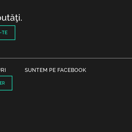
utăţi.
-TE
RI
SUNTEM PE FACEBOOK
ER