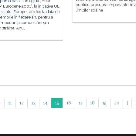
 prima dată, sub egida „Anul
publicului asupra importanței învă
r Europene 2001‟, la inițiativa UE
limbilor străine
nsiliului Europei, are loc la data de
embrie în fiecare an, pentru a
importanța comunicării și a
r străine. Anul
0
11
12
13
14
15
16
17
18
19
20
|