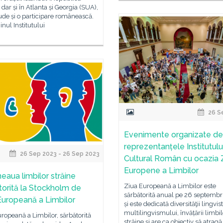
, dar și în Atlanta și Georgia (SUA),
ude și o participare românească.
inul Institutului
26 S
Evenimente organizate de
reprezentanțele Institutulu
26 Sep 2023 - 26 Sep 2023
Cultural Român cu ocazia Z
Europene a Limbilor
eaua limbilor străine
Ziua Europeană a Limbilor este
torită la Stockholm de
sărbătorită anual pe 26 septembr
Europeană a Limbilor
și este dedicată diversităţii lingvist
multilingvismului, învățării limbil
ropeană a Limbilor, sărbătorită
străine și are ca obiectiv să atragă