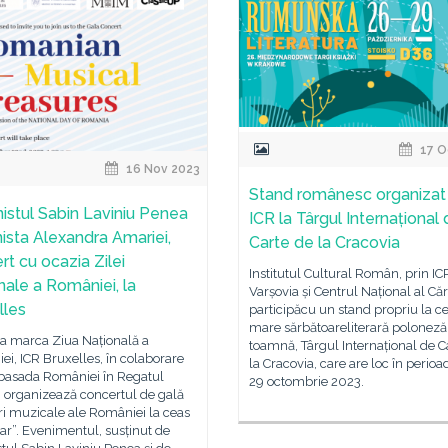
17 O
16 Nov 2023
Stand românesc organizat
nistul Sabin Laviniu Penea
ICR la Târgul Internațional
nista Alexandra Amariei,
Carte de la Cracovia
rt cu ocazia Zilei
Institutul Cultural Român, prin IC
nale a României, la
Varșovia și Centrul Național al Cărț
lles
participăcu un stand propriu la c
mare sărbătoareliterară poloneză
 a marca Ziua Națională a
toamnă, Târgul Internațional de C
i, ICR Bruxelles, în colaborare
la Cracovia, care are loc în perioa
asada României în Regatul
29 octombrie 2023.
, organizează concertul de gală
i muzicale ale României la ceas
ar”. Evenimentul, susținut de