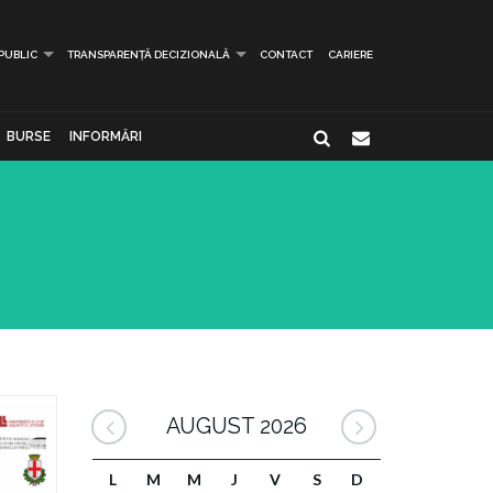
 PUBLIC
TRANSPARENȚĂ DECIZIONALĂ
CONTACT
CARIERE
BURSE
INFORMĂRI
AUGUST 2026
L
M
M
J
V
S
D