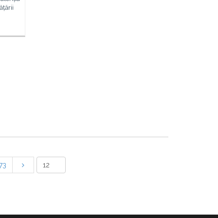
țării
73