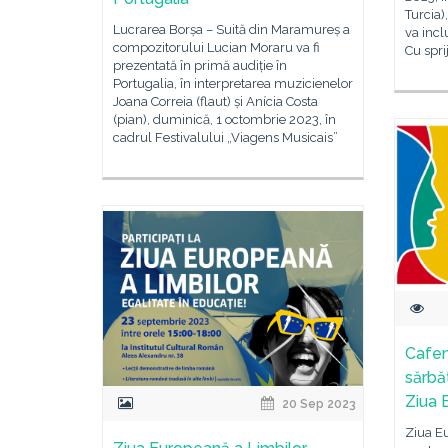
Turcia)
Lucrarea Borșa – Suită din Maramureș a
va incl
compozitorului Lucian Moraru va fi
Cu sprij
prezentată în primă audiție în
Portugalia, în interpretarea muzicienelor
Joana Correia (flaut) și Anícia Costa
(pian), duminică, 1 octombrie 2023, în
cadrul Festivalului „Viagens Musicais”
Cafen
sărbă
Ziua 
20 Sep 2023
Ziua Eu