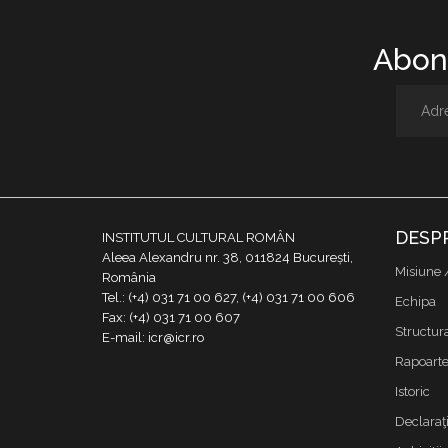
Abone
DESP
INSTITUTUL CULTURAL ROMÂN
Aleea Alexandru nr. 38, 011824 București,
Misiune 
România
Tel.: (+4) 031 71 00 627, (+4) 031 71 00 606
Echipa
Fax: (+4) 031 71 00 607
Structur
E-mail: icr@icr.ro
Rapoarte 
Istoric
Declaraţi