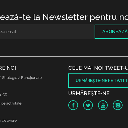
ază-te la Newsletter pentru no
ABONEAZĂ
RE NOI
CELE MAI NOI TWEET-U
/ Strategie / Funcţionare
URMĂREŞTE-NE PE TWITT
URMĂREŞTE-NE
a ICR
de activitate
i de avere