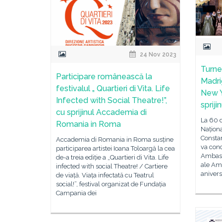
24 Nov 2023
Turne
Participare românească la
Madri
festivalul „ Quartieri di Vita. Life
New Y
Infected with Social Theatre!”,
sprij
cu sprijinul Accademia di
La 60 d
Romania in Roma
Națion
Constan
Accademia di Romania in Roma susține
va conc
participarea artistei Ioana Toloargă la cea
Ambasa
de-a treia ediție a „Quartieri di Vita. Life
ale Ame
infected with social Theatre! / Cartiere
anivers
de viață. Viața infectată cu Teatrul
social!”, festival organizat de Fundația
Campania dei