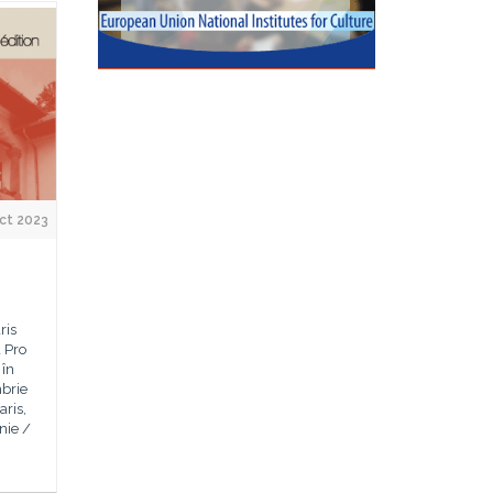
ct 2023
ris
 Pro
 în
mbrie
ris,
nie /