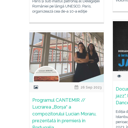
violoni
Paris și sub înaltul patronaj al Delegaţiei
României pe lângă UNESCO, Paris,
organizează cea de-a 10-a ediţie
26 Sep 2023
Docum
jazz”,
Programul CANTEMIR //
Dance
Lucrarea „Borșa“ a
Ediția
compozitorului Lucian Moraru,
Istanbu
prezentată în premieră în
perioa
Portugalia
2023, î