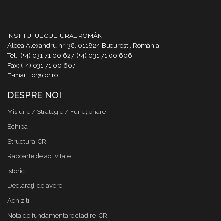
INSTITUTUL CULTURAL ROMÂN
Aleea Alexandru nr. 38, 011824 București, România
Tel.: (+4) 031 71 00 627, (+4) 031 71 00 606
Fax: (+4) 031 71 00 607
E-mail: icr@icr.ro
DESPRE NOI
Misiune / Strategie / Funcţionare
Echipa
Structura ICR
Rapoarte de activitate
Istoric
Declaraţii de avere
Achizitii
Nota de fundamentare cladire ICR