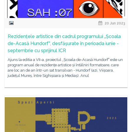
20 Jun 2023
Rezidențele artistice din cadrul programului „Școala
de-Acasă Hundorfˮ, desfășurate în perioada iunie -
septembrie cu sprijinul ICR
Ajuns la editia a VII-a, proiectul „Școala de-Acasă Hundorfˮ este un
program anual de rezidențe artistice și întâlniri formatoare, care
are loc an de an într-un sat transilvan - Hundorf (azi, Viișoara,
județul Mureș, între Sighișoara și Mediaș). Anul