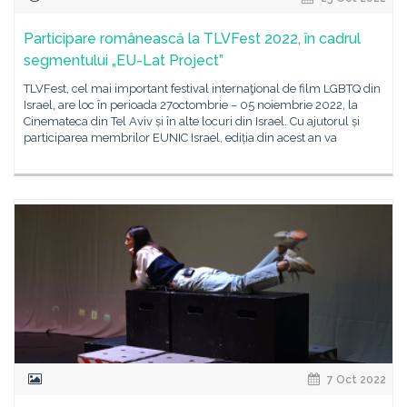
Participare românească la TLVFest 2022, în cadrul
segmentului „EU-Lat Project”
TLVFest, cel mai important festival internaţional de film LGBTQ din
Israel, are loc în perioada 27octombrie – 05 noiembrie 2022, la
Cinemateca din Tel Aviv și în alte locuri din Israel. Cu ajutorul și
participarea membrilor EUNIC Israel, ediția din acest an va
7 Oct 2022