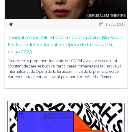
19 Jul 2023
Tenorul român Alin Stoica și soprana Adina Nițescu la
Festivalul Internaţional de Operă de la Ierusalim,
ediția 2023
Ca urmare a propunerii înaintate de ICR Tel Aviv și a succesului
constant de care se bucură participarea românească la Festivalul
Internaţional de Operă de la Ierusalim, încă de la prima sa ediție,
partenerii israelieni i-au invitat pe tenorul român Alin Stoica