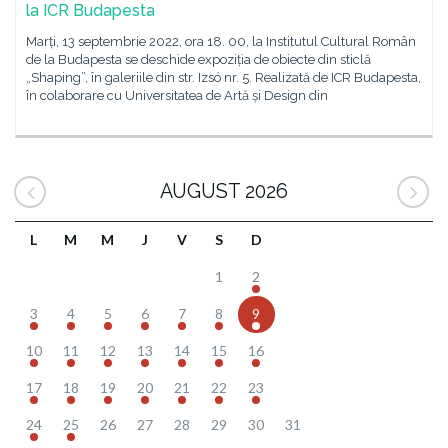
la ICR Budapesta
Marți, 13 septembrie 2022, ora 18. 00, la Institutul Cultural Român
de la Budapesta se deschide expoziția de obiecte din sticlă
„Shaping”, în galeriile din str. Izsó nr. 5. Realizată de ICR Budapesta,
în colaborare cu Universitatea de Artă și Design din
AUGUST 2026
L
M
M
J
V
S
D
1
2
3
4
5
6
7
8
9
10
11
12
13
14
15
16
17
18
19
20
21
22
23
24
25
26
27
28
29
30
31