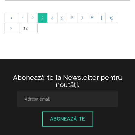
1
2
3
4
5
6
7
8
|
15
Abonează-te la Newsletter pentru
noutăţi.
ABONEAZĂ-TE