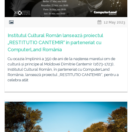
12 May 2023
Institutul Cultural Român lansează proiectul
„RESTITUTIO CANTEMIR” în parteneriat cu
ComputerLand România
Cu ocazia împlinirii a 350 de ani de la nașterea marelui om de
cultură și principe al Moldovei Dimitrie Cantemir (1673-1723),
Institutul Cultural Român, în parteneriat cu ComputerLand
România, lansează proiectul „RESTITUTIO CANTEMIR“, pentru a
celebra atât