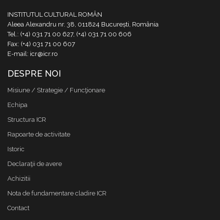
INSTITUTUL CULTURAL ROMÂN
Aleea Alexandru nr. 38, 011824 București, România
Tel.: (+4) 031 71 00 627, (+4) 031 71 00 606
Fax: (+4) 031 71 00 607
E-mail: icr@icr.ro
DESPRE NOI
Misiune / Strategie / Funcţionare
Echipa
Structura ICR
Rapoarte de activitate
Istoric
Declaraţii de avere
Achizitii
Nota de fundamentare cladire ICR
Contact