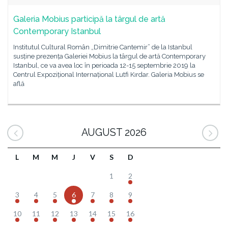
Galeria Mobius participă la târgul de artă
Contemporary Istanbul
Institutul Cultural Român „Dimitrie Cantemir” de la Istanbul
susține prezența Galeriei Mobius la târgul de artă Contemporary
Istanbul, ce va avea loc în perioada 12-15 septembrie 2019 la
Centrul Expozițional Internațional Lutfi Kırdar. Galeria Mobius se
află
AUGUST 2026
L
M
M
J
V
S
D
1
2
3
4
5
6
7
8
9
10
11
12
13
14
15
16