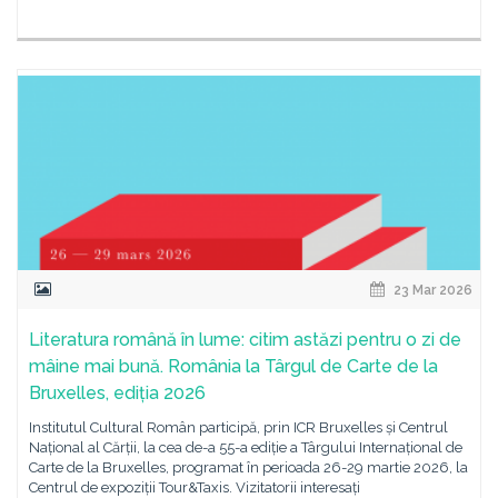
23 Mar 2026
Literatura română în lume: citim astăzi pentru o zi de
mâine mai bună. România la Târgul de Carte de la
Bruxelles, ediția 2026
Institutul Cultural Român participă, prin ICR Bruxelles și Centrul
Național al Cărții, la cea de-a 55-a ediție a Târgului Internațional de
Carte de la Bruxelles, programat în perioada 26-29 martie 2026, la
Centrul de expoziții Tour&Taxis. Vizitatorii interesați