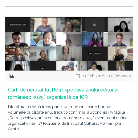
13 Feb 2026 - 15 Feb 2026
Cărți de neratat la „Retrospectiva anului editorial
românesc 2025”, organizată de ICR
Literatura română trece printr-un moment foarte bun, iar
volumele publicate anul trecut o confirmă, au conchis invitații la
„Retrospectiva anului editorial românesc 2025”, eveniment online
organizat vineri, 13 februarie, de Institutul Cultural Român, prin
Centrul