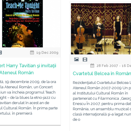
19 Dec 2009
t Harry Tavitian şi invitaţii
28 Feb 2007 - 16 D
a Ateneul Român
Cvartetul Belcea în Român
ă, 19 decembrie 2009, de la ora
Rezidenţiatul Cvartetului Belcea 
, la Ateneul Român, un Concert
Ateneul Român 2007-2009 Un pr
ciun va încheia programul Teach
al Institutului Cultural Român în
ght – de la blues la etno-jazz cu
parteneriat cu Filarmonica „Geor
avitian derulat în acest an de
Enescu În 2007, pentru prima dat
tul Cultural Român. În prima parte
România, un ansamblu muzical 
rtului, în premieră
clasă internaţională şi-a legat n
de o