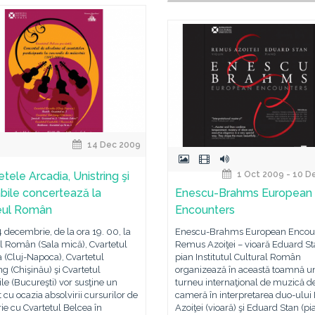
14 Dec 2009
tele Arcadia, Unistring şi
1 Oct 2009 - 10 D
bile concertează la
Enescu-Brahms European
eul Român
Encounters
4 decembrie, de la ora 19. 00, la
Enescu-Brahms European Encou
l Român (Sala mică), Cvartetul
Remus Azoiţei – vioară Eduard St
 (Cluj-Napoca), Cvartetul
pian Institutul Cultural Român
ng (Chişinău) şi Cvartetul
organizează în această toamnă u
le (Bucureşti) vor susţine un
turneu internaţional de muzică d
 cu ocazia absolvirii cursurilor de
cameră în interpretarea duo-ulu
ie cu Cvartetul Belcea în
Azoiţei (vioară) şi Eduard Stan (pi