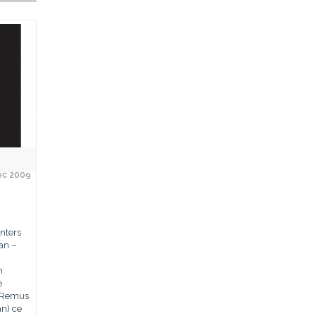
ec 2009
nters
an –
n
e
i Remus
an) ce