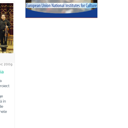
ec 2009
ia
la
oiect
ge
ă în
de
umele