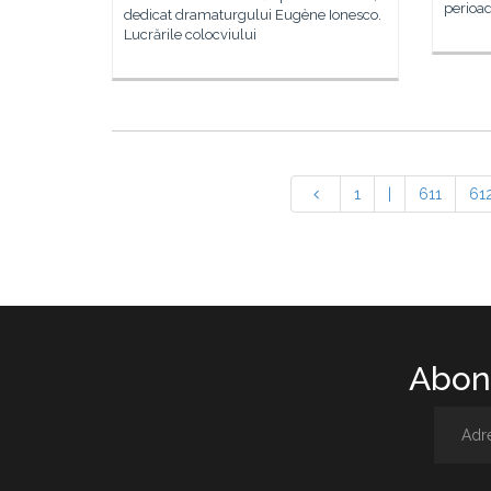
perioa
dedicat dramaturgului Eugène Ionesco.
Lucrările colocviului
1
|
611
61
Abone