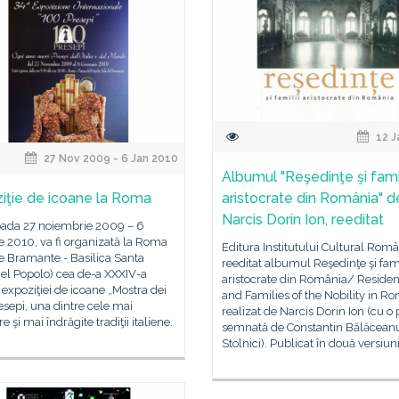
12 J
27 Nov 2009 - 6 Jan 2010
Albumul "Reşedinţe şi famil
iţie de icoane la Roma
aristocrate din România" d
Narcis Dorin Ion, reeditat
ioada 27 noiembrie 2009 – 6
e 2010, va fi organizată la Roma
Editura Institutului Cultural Rom
e Bramante - Basilica Santa
reeditat albumul Reşedinţe şi fami
el Popolo) cea de-a XXXIV-a
aristocrate din România/ Reside
a expoziţiei de icoane „Mostra dei
and Families of the Nobility in R
sepi, una dintre cele mai
realizat de Narcis Dorin Ion (cu o 
e şi mai îndrăgite tradiţii italiene.
semnată de Constantin Bălăcean
Stolnici). Publicat în două versiuni