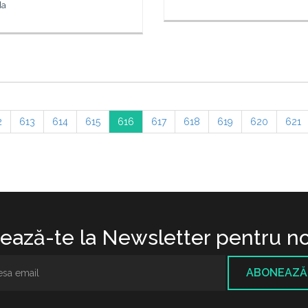
da
2
613
614
615
616
617
618
619
620
621
ază-te la Newsletter pentru no
ABONEAZĂ