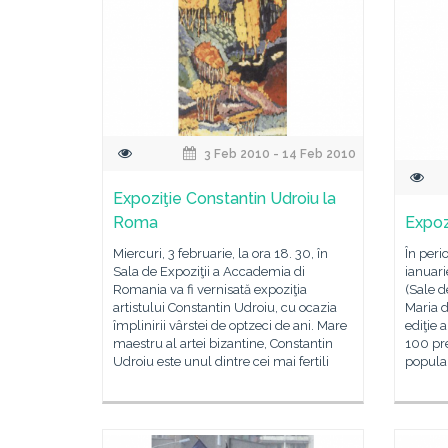
3 Feb 2010 - 14 Feb 2010
Expoziţie Constantin Udroiu la
Roma
Expoz
Miercuri, 3 februarie, la ora 18. 30, în
În per
Sala de Expoziţii a Accademia di
ianuari
Romania va fi vernisată expoziţia
(Sale d
artistului Constantin Udroiu, cu ocazia
Maria d
împlinirii vârstei de optzeci de ani. Mare
ediţie 
maestru al artei bizantine, Constantin
100 pre
Udroiu este unul dintre cei mai fertili
popular