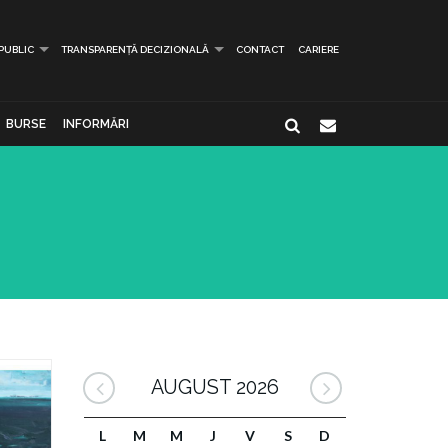
 PUBLIC
TRANSPARENȚĂ DECIZIONALĂ
CONTACT
CARIERE
BURSE
INFORMĂRI
AUGUST 2026
L
M
M
J
V
S
D