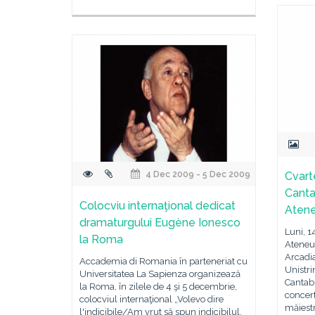
4 Dec 2009 - 5 Dec 2009
Cvarte
Canta
Colocviu internaţional dedicat
Aten
dramaturgului Eugène Ionesco
Luni, 1
la Roma
Ateneu
Arcadia
Accademia di Romania în parteneriat cu
Unistri
Universitatea La Sapienza organizează
Cantabi
la Roma, în zilele de 4 şi 5 decembrie,
concert
colocviul internaţional „Volevo dire
măiestr
l'indicibile/Am vrut să spun indicibilul,