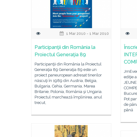
1 Mar 2010 - 1 Mar 2010
Participanţii din România la
Înscr
Proiectul Generaţia 89
INTE
COMP
Participanţii din România la Proiectul
Generaţia 89 Generaţia 89 este un
JmEven
proiect paneuropean adresat tinerilor
ediţie 
născuţi în 1989 din Austria, Belgia,
JEUNE
Bulgaria, Cehia, Germania, Marea
COMPET
Britanie, Polonia, România şi Ungaria.
Bucureş
Proiectul marchează împlinirea, anul
Pot par
trecut,
de până
până