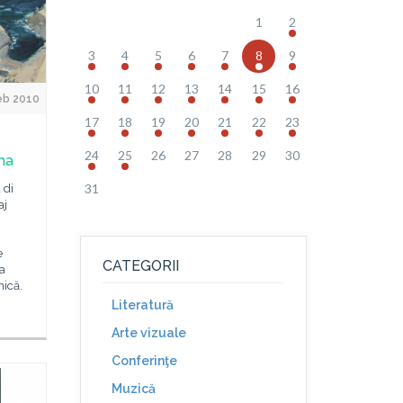
1
2
3
4
5
6
7
8
9
10
11
12
13
14
15
16
eb 2010
17
18
19
20
21
22
23
24
25
26
27
28
29
30
ma
31
 di
aj
e
CATEGORII
ia
nică.
Literatură
Arte vizuale
Conferinţe
Muzică