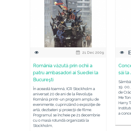
21 Dec 2009
România văzută prin ochii a
Concer
patru ambasadori ai Suediei la
săi l
Bucureşti
Sâmbăt
19. 00
În această toamnă, ICR Stockholm a
de Cră
aniversat 20 de ani de la Revoluţia
Me Toni
Română printr-un program amplu de
Harry T
evenimente, cuprinzând o expoziţie de
Institu
artă, dezbateri şi proiecţii de filme.
a conce
Programul se încheie pe 21 decembrie
cu o masă rotundă organizată la
Stockholm,