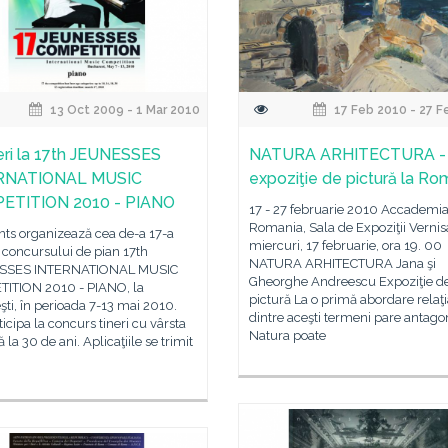
13 Oct 2009 - 1 Mar 2010
17 Feb 2010 - 27 F
ieri la 17th JEUNESSES
NATURA ARHITECTURA -
RNATIONAL MUSIC
expoziţie de pictură la Ro
ETITION 2010 - PIANO
17 - 27 februarie 2010 Accademia
Romania, Sala de Expoziţii Vernis
ts organizează cea de-a 17-a
miercuri, 17 februarie, ora 19. 00
a concursului de pian 17th
NATURA ARHITECTURA Jana şi
SSES INTERNATIONAL MUSIC
Gheorghe Andreescu Expoziţie d
ITION 2010 - PIANO, la
pictură La o primă abordare relaţ
ti, în perioada 7-13 mai 2010.
dintre aceşti termeni pare antago
ticipa la concurs tineri cu vârsta
Natura poate
 la 30 de ani. Aplicaţiile se trimit