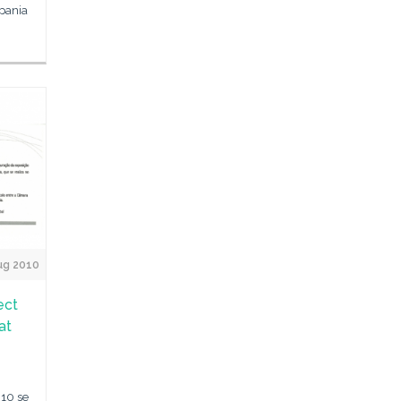
pania
Aug 2010
ect
at
010 se