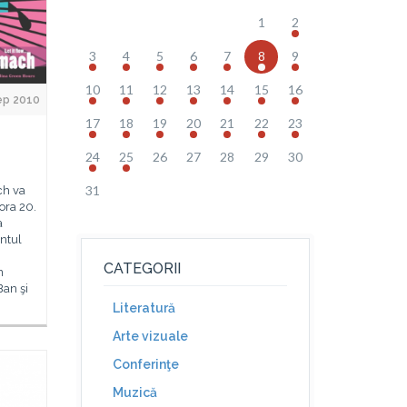
1
2
3
4
5
6
7
8
9
10
11
12
13
14
15
16
ep 2010
17
18
19
20
21
22
23
24
25
26
27
28
29
30
31
ch va
 ora 20.
a
entul
CATEGORII
n
Ban şi
Literatură
Arte vizuale
Conferinţe
Muzică