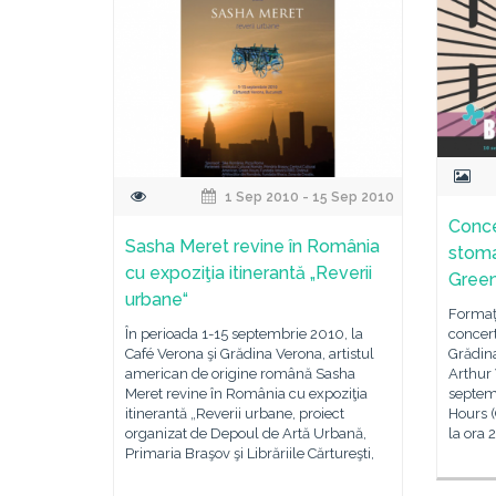
1 Sep 2010 - 15 Sep 2010
Conce
Sasha Meret revine în România
stoma
cu expoziţia itinerantă „Reverii
Green
urbane“
Formați
În perioada 1-15 septembrie 2010, la
concert
Café Verona şi Grădina Verona, artistul
Grădina
american de origine română Sasha
Arthur 
Meret revine în România cu expoziţia
septem
itinerantă „Reverii urbane, proiect
Hours (
organizat de Depoul de Artă Urbană,
la ora 
Primaria Braşov şi Librăriile Cărtureşti,