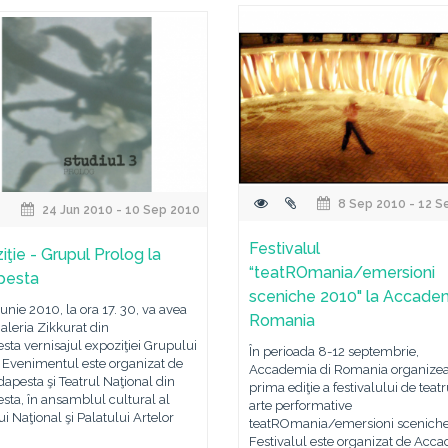
8 Sep 2010 - 12 S
24 Jun 2010 - 10 Sep 2010
Festivalul
iţie - Grupul Prolog la
“teatROmania/emersioni
pesta
sceniche 2010" la Accadem
 iunie 2010, la ora 17. 30, va avea
Romania
Galeria Zikkurat din
ta vernisajul expoziţiei Grupului
În perioada 8-12 septembrie,
 Evenimentul este organizat de
Accademia di Romania organize
apesta şi Teatrul Naţional din
prima ediţie a festivalului de teatr
ta, în ansamblul cultural al
arte performative
ui Naţional şi Palatului Artelor
teatROmania/emersioni sceniche
Festivalul este organizat de Acc