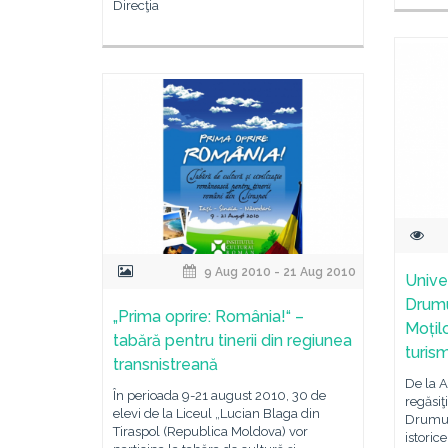
Direcţia
9 Aug 2010 - 21 Aug 2010
Unive
Drumu
„Prima oprire: România!“ –
Moțilo
tabără pentru tinerii din regiunea
turism
transnistreană
De la A
În perioada 9-21 august 2010, 30 de
regăsiţ
elevi de la Liceul „Lucian Blaga din
Drumur
Tiraspol (Republica Moldova) vor
istoric