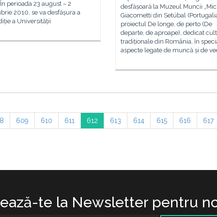
 În perioada 23 august – 2
desfășoară la Muzeul Muncii „Mic
brie 2010, se va desfășura a
Giacometti din Setúbal (Portugali
iție a Universității
proiectul De longe, de perto (De
departe, de aproape), dedicat cult
tradiționale din România, în speci
aspecte legate de muncă și de ve
8
609
610
611
612
613
614
615
616
617
ază-te la Newsletter pentru no