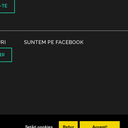
-TE
RI
SUNTEM PE FACEBOOK
ER
.
Setări cookies
Refuz
Accept!