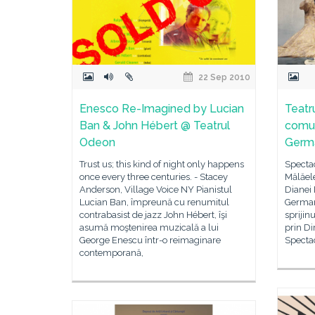
22 Sep 2010
Enesco Re-Imagined by Lucian
Teatr
Ban & John Hébert @ Teatrul
comun
Odeon
Germ
Trust us; this kind of night only happens
Spectac
once every three centuries. - Stacey
Mălăele
Anderson, Village Voice NY Pianistul
Dianei 
Lucian Ban, împreună cu renumitul
German
contrabasist de jazz John Hébert, îşi
sprijin
asumă moştenirea muzicală a lui
prin Di
George Enescu într-o reimaginare
Specta
contemporană,