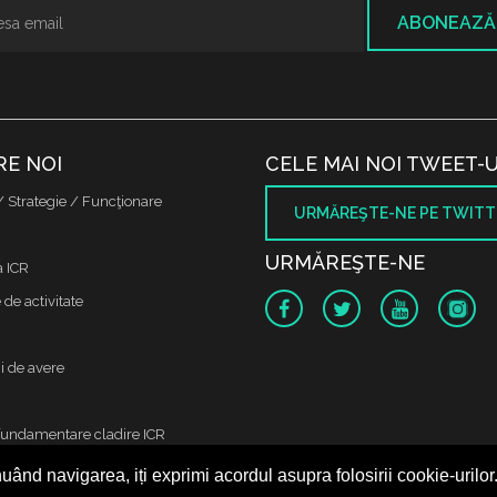
ABONEAZĂ
RE NOI
CELE MAI NOI TWEET-U
/ Strategie / Funcţionare
URMĂREŞTE-NE PE TWITT
URMĂREŞTE-NE
a ICR
de activitate
i de avere
fundamentare cladire ICR
uând navigarea, iți exprimi acordul asupra folosirii cookie-urilor