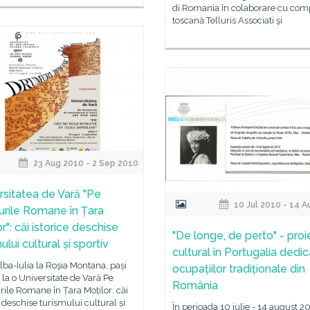
di Romania în colaborare cu com
toscană Telluris Associati şi
23 Aug 2010 - 2 Sep 2010
rsitatea de Vară "Pe
10 Jul 2010 - 14 
rile Romane în Țara
r": căi istorice deschise
"De longe, de perto" - proi
ului cultural și sportiv
cultural în Portugalia dedic
lba-Iulia la Roşia Montana, pași
ocupațiilor tradiționale din
i la o Universitate de Vară Pe
România
ile Romane în Țara Moților: căi
e deschise turismului cultural și
În perioada 10 iulie - 14 august 2