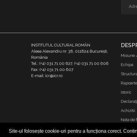
DESP
INSTITUTUL CULTURAL ROMÂN
Aleea Alexandru nr. 38, 011824 București,
Misiune 
România
Tel.: (+4) 031 71 00 627, (+4) 031 71 00 606
Echipa
Fax: (+4) 031 71 00 607
Structur
E-mail: icr@icr.ro
Rapoarte 
Istoric
Declaraţi
Achizitii
Nota de 
Contact
Site-ul folosește cookie-uri pentru a funcționa corect. Contin