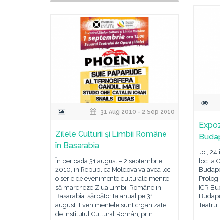
31 Aug 2010 - 2 Sep 2010
Expoz
Zilele Culturii şi Limbii Române
Buda
în Basarabia
Joi, 24
În perioada 31 august – 2 septembrie
loc la 
2010, în Republica Moldova va avea loc
Budapes
o serie de evenimente culturale menite
Prolog.
să marcheze Ziua Limbii Române în
ICR Bud
Basarabia, sărbătorită anual pe 31
Budapes
august. Evenimentele sunt organizate
Teatrul
de Institutul Cultural Român, prin