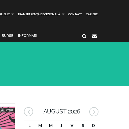
 PUBLIC
TRANSPARENȚĂ DECIZIONALĂ
CONTACT
CARIERE
BURSE
INFORMĂRI
AUGUST 2026
L
M
M
J
V
S
D