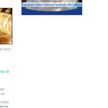
ep 2010
ia di
ază
u şi
 2010.
ademia