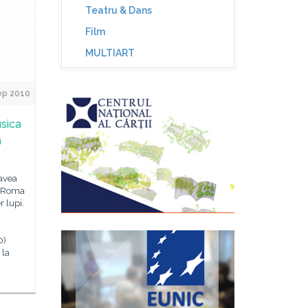
Teatru & Dans
Film
MULTIART
ep 2010
sica
a
 avea
n Roma
 lupi.
0)
 la