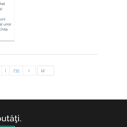
hel
a)
urii
al unor
chile
|
735
utăţi.