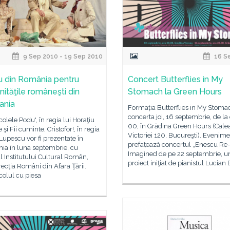
9 Sep 2010 - 19 Sep 2010
16 S
u din România pentru
Concert Butterflies in My
ităţile româneşti din
Stomach la Green Hours
ania
Formația Butterflies in My Stoma
concerta joi, 16 septembrie, de la
olele Podu', în regia lui Horaţiu
00, în Grădina Green Hours (Cale
 şi Fii cuminte, Cristofor!, în regia
Victoriei 120, Bucureşti). Evenim
Lupescu vor fi prezentate în
prefațează concertul „Enescu Re-
ia în luna septembrie, cu
Imagined de pe 22 septembrie, u
ul Institutului Cultural Român,
proiect iniţiat de pianistul Lucian 
recţia Români din Afara Ţării.
colul cu piesa