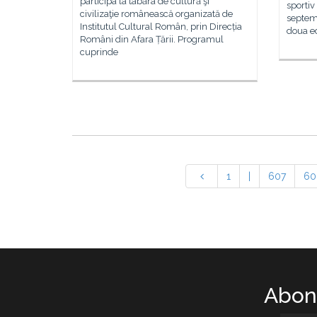
participa la tabăra de cultură şi
sportiv
civilizaţie românească organizată de
septem
Institutul Cultural Român, prin Direcția
doua ed
Români din Afara Țării. Programul
cuprinde
1
|
607
60
Abone