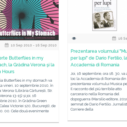
16 S
10 Sep 2010 - 16 Sep 2010
Prezentarea volumului "Mu
rte Butterflies in my
per lupi" de Dario Fertilio, l
ch, la Grădina Verona şi la
Accademia di Romania
 Hours
Joi, 16 septembrie, ora 18. 30, va
loc la Accademia di Romania di
a Butterflies in my stomach va
prezentarea volumului Musica per
a vineri, 10 septembrie 2010, în
Il racconto del più terribile atto
 Verona (Librăria Cărturești, Str.
carcerario nella Romania del
Verona 13-15) și joi, 16
dopoguerra (Marsilio editore, 201
brie 2010, în Grădina Green
semnat de Dario Fertilio. Jurnalist
Calea Victoriei 120, Bucureşti), de
Corriere della
20. 00. Cele două evenimente