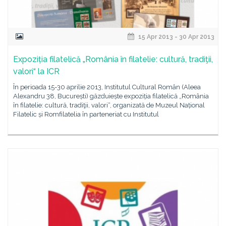
15 Apr 2013 - 30 Apr 2013
Expoziția filatelică „România în filatelie: cultură, tradiţii,
valori“ la ICR
În perioada 15-30 aprilie 2013, Institutul Cultural Român (Aleea
Alexandru 38, București) găzduiește expoziția filatelică „România
în filatelie: cultură, tradiţii, valori“, organizată de Muzeul Național
Filatelic și Romfilatelia în parteneriat cu Institutul