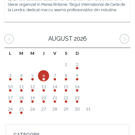
literar organizat în Marea Britanie, Târgul Internațional de Carte de
la Londra, dedicat mai cu seamă profesioniștilor din industria
AUGUST 2026
L
M
M
J
V
S
D
1
2
3
4
5
6
7
8
9
10
11
12
13
14
15
16
17
18
19
20
21
22
23
24
25
26
27
28
29
30
31
CATEGORII