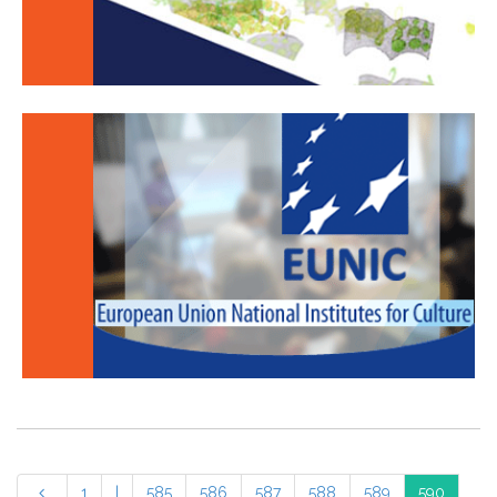
1
|
585
586
587
588
589
590