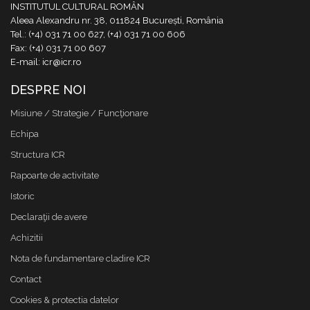
INSTITUTUL CULTURAL ROMÂN
Aleea Alexandru nr. 38, 011824 București, România
Tel.: (+4) 031 71 00 627, (+4) 031 71 00 606
Fax: (+4) 031 71 00 607
E-mail: icr@icr.ro
DESPRE NOI
Misiune / Strategie / Funcţionare
Echipa
Structura ICR
Rapoarte de activitate
Istoric
Declaraţii de avere
Achizitii
Nota de fundamentare cladire ICR
Contact
Cookies & protectia datelor