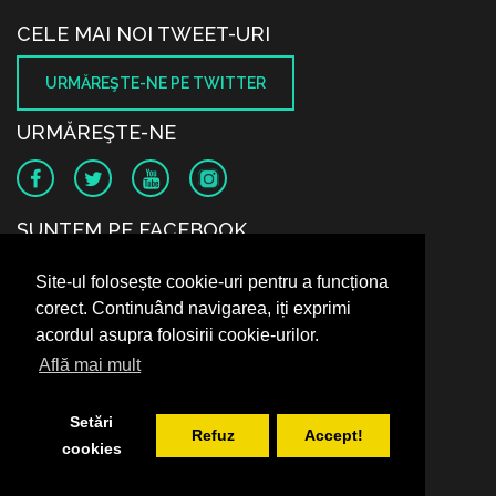
CELE MAI NOI TWEET-URI
URMĂREŞTE-NE PE TWITTER
URMĂREŞTE-NE
SUNTEM PE FACEBOOK
Site-ul folosește cookie-uri pentru a funcționa
corect. Continuând navigarea, iți exprimi
acordul asupra folosirii cookie-urilor.
Află mai mult
Setări
Refuz
Accept!
cookies