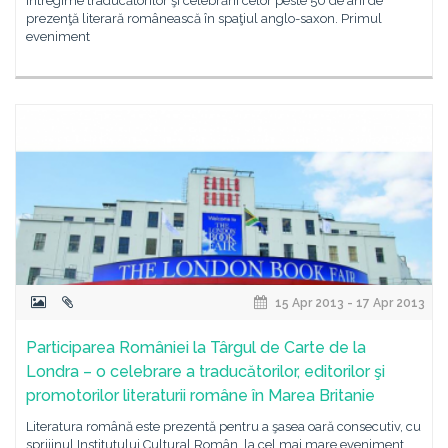
întregime traducătorilor şi celebrării celor peste 50 de ani de
prezenţă literară românească în spaţiul anglo-saxon. Primul
eveniment
15 Apr 2013 - 17 Apr 2013
Participarea României la Târgul de Carte de la
Londra – o celebrare a traducătorilor, editorilor şi
promotorilor literaturii române în Marea Britanie
Literatura română este prezentă pentru a şasea oară consecutiv, cu
sprijinul Institutului Cultural Român, la cel mai mare eveniment