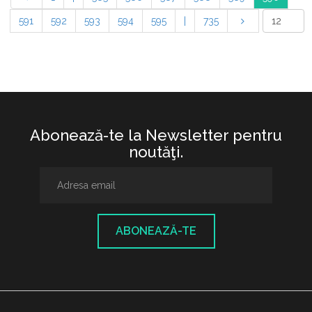
591
592
593
594
595
|
735
Abonează-te la Newsletter pentru
noutăţi.
ABONEAZĂ-TE