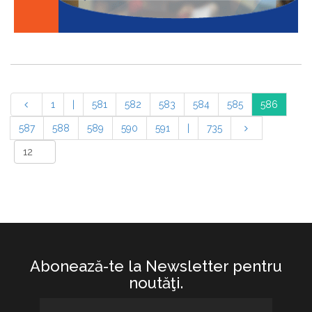
1
|
581
582
583
584
585
586
587
588
589
590
591
|
735
Abonează-te la Newsletter pentru
noutăţi.