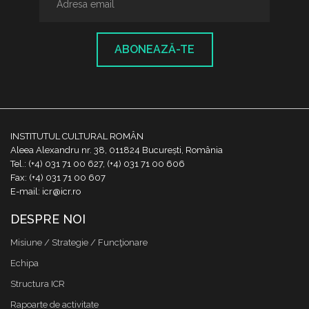
ABONEAZĂ-TE
INSTITUTUL CULTURAL ROMÂN
Aleea Alexandru nr. 38, 011824 București, România
Tel.: (+4) 031 71 00 627, (+4) 031 71 00 606
Fax: (+4) 031 71 00 607
E-mail: icr@icr.ro
DESPRE NOI
Misiune / Strategie / Funcţionare
Echipa
Structura ICR
Rapoarte de activitate