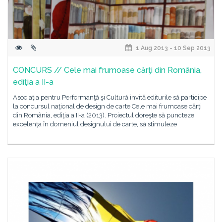
1 Aug 2013 - 10 Sep 2013
CONCURS // Cele mai frumoase cărţi din România,
ediţia a II-a
Asociaţia pentru Performanţă şi Cultură invită editurile să participe
la concursul naţional de design de carte Cele mai frumoase cărţi
din România, ediţia a II-a (2013). Proiectul doreşte să puncteze
excelenţa în domeniul designului de carte, să stimuleze