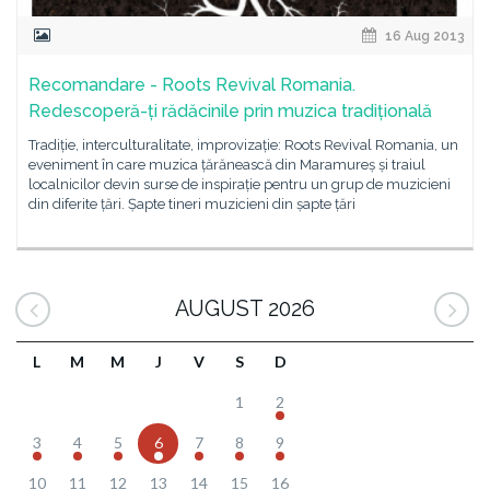
16 Aug 2013
Recomandare - Roots Revival Romania.
Redescoperă-ți rădăcinile prin muzica tradițională
Tradiție, interculturalitate, improvizație: Roots Revival Romania, un
eveniment în care muzica țărănească din Maramureș și traiul
localnicilor devin surse de inspirație pentru un grup de muzicieni
din diferite țări. Șapte tineri muzicieni din șapte țări
AUGUST 2026
L
M
M
J
V
S
D
1
2
3
4
5
6
7
8
9
10
11
12
13
14
15
16